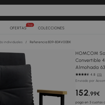
Top
OFERTAS
COLECCIONES
ás individuales
/
Referencia:839-834V00BK
HOMCOM Sofá
Convertible 4
Almohada 63
4.8
(11)
Enviado por Aoso
152
,99€
paga en 3 cuotas d