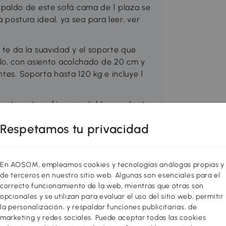
aldo de este sofá cama de 1 plaza se
a postura ideal, ya sea para leer, ver
e da la suavidad y el soporte que
lo, con asiento acolchado de 20 cm y
tes. Soporta hasta 120 kg e incluye 1
gante, este sofá cama doble se adapta
ar, dormitorio o habitación de invitados,
Respetamos tu privacidad
sabrazos y las patas, y podrás disfrutar
En AOSOM, empleamos cookies y tecnologías análogas propias y
de terceros en nuestro sitio web. Algunas son esenciales para el
OMCOM
correcto funcionamiento de la web, mientras que otras son
opcionales y se utilizan para evaluar el uso del sitio web, permitir
9-834V00BK
la personalización, y respaldar funciones publicitarias, de
marketing y redes sociales. Puede aceptar todas las cookies