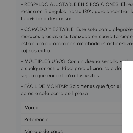
- RESPALDO AJUSTABLE EN 5 POSICIONES: El resp
reclina en 5 ángulos, hasta 180°, para encontrar l
televisión o descansar
- CÓMODO Y ESTABLE: Este sofá cama plegable t
mereces gracias a su tapizado en suave terciope
estructura de acero con almohadillas antideslizan
cojines extra
- MÚLTIPLES USOS: Con un diseño sencillo y ele
a cualquier estilo. Ideal para oficina, sala de est
seguro que encantará a tus visitas
- FÁCIL DE MONTAR: Solo tienes que fijar el repo
de este sofá cama de 1 plaza
Marca
H
Referencia
83
Número de cajas
1