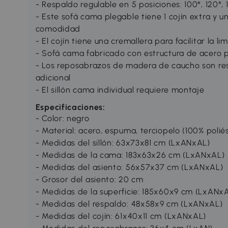
- Respaldo regulable en 5 posiciones: 100°, 120°, 1
- Este sofá cama plegable tiene 1 cojín extra y 
comodidad
- El cojín tiene una cremallera para facilitar la li
- Sofá cama fabricado con estructura de acero p
- Los reposabrazos de madera de caucho son res
adicional
- El sillón cama individual requiere montaje
Especificaciones:
- Color: negro
- Material: acero, espuma, terciopelo (100% poli
- Medidas del sillón: 63x73x81 cm (LxANxAL)
- Medidas de la cama: 183x63x26 cm (LxANxAL)
- Medidas del asiento: 56x57x37 cm (LxANxAL)
- Grosor del asiento: 20 cm
- Medidas de la superficie: 185x60x9 cm (LxANx
- Medidas del respaldo: 48x58x9 cm (LxANxAL)
- Medidas del cojín: 61x40x11 cm (LxANxAL)