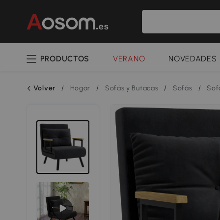
PRODUCTOS
VERANO
NOVEDADES
Volver
/
Hogar
/
Sofás y Butacas
/
Sofás
/
Sof