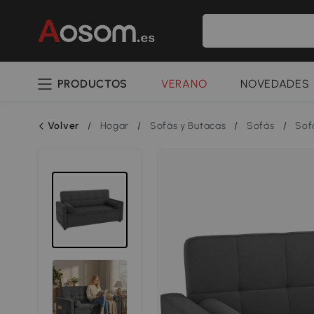
PRODUCTOS
VERANO
NOVEDADES
Volver
/
Hogar
/
Sofás y Butacas
/
Sofás
/
Sof