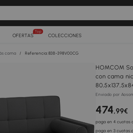
Top
OFERTAS
COLECCIONES
ás cama
/
Referencia:83B-398V00CG
HOMCOM Sofá 
con cama nid
80,5x137,5x8
Enviado por Aoso
474
,99€
paga en 4 cuotas d
paga en 3 cuotas d