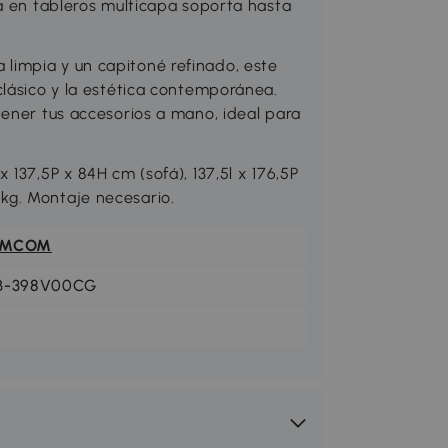
a en tableros multicapa soporta hasta
impia y un capitoné refinado, este
clásico y la estética contemporánea.
tener tus accesorios a mano, ideal para
137,5P x 84H cm (sofá), 137,5l x 176,5P
kg. Montaje necesario.
OMCOM
B-398V00CG