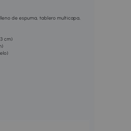
 relleno de espuma, tablero multicapa,
13 cm)
m)
elo)