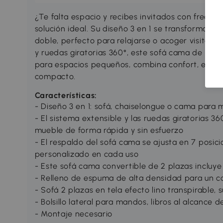
¿Te falta espacio y recibes invitados con frec
solución ideal. Su diseño 3 en 1 se transforma f
doble, perfecto para relajarse o acoger visitas. 
y ruedas giratorias 360°, este sofá cama de 2 pl
para espacios pequeños, combina confort, eficie
compacto.
Características:
- Diseño 3 en 1: sofá, chaiselongue o cama para 
- El sistema extensible y las ruedas giratorias 
mueble de forma rápida y sin esfuerzo
- El respaldo del sofá cama se ajusta en 7 posici
personalizado en cada uso
- Este sofá cama convertible de 2 plazas incluye
- Relleno de espuma de alta densidad para un c
- Sofá 2 plazas en tela efecto lino transpirable, 
- Bolsillo lateral para mandos, libros al alcance 
- Montaje necesario