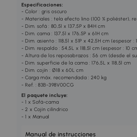
Especificaciones:
- Color : gris oscuro
- Materiales : tela efecto lino (100 % poliéster),
- Dim. sofá : 80,5l x 137,5P x 84H cm
- Dim. cama : 137,5l x 176,5P x 61H cm
- Dim. asiento : 118,5l x 51P x 42,5H cm (espesor : 
- Dim. respaldo : 54,5L x 118,5l cm (espesor : 10 c
- Altura de los reposabrazos : 56 cm (desde el su
- Dim. superficie de la cama : 176,5L x 118,5l cm
- Dim. cojín : Ø18 x 60L cm
- Carga máx. recomendada : 240 kg
- Ref. : 83B-398V00CG
El paquete incluye:
- 1 x Sofá-cama
- 2 x Cojín cilíndrico
- 1 x Manual
Manual de instrucciones