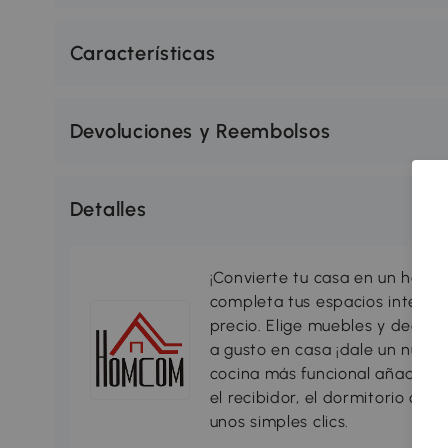
Características
Devoluciones y Reembolsos
Detalles
¡Convierte tu casa en un hogar
completa tus espacios interio
precio. Elige muebles y decorac
a gusto en casa ¡dale un nuevo
cocina más funcional añadiend
el recibidor, el dormitorio o c
unos simples clics.