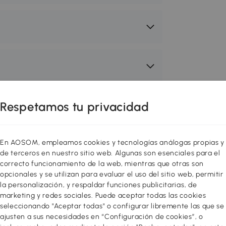
Respetamos tu privacidad
 acogedor y funcional! Redecora o
En AOSOM, empleamos cookies y tecnologías análogas propias y
res con muebles de diseño al mejor
de terceros en nuestro sitio web. Algunas son esenciales para el
correcto funcionamiento de la web, mientras que otras son
ión entre varios estilos para sentirte
opcionales y se utilizan para evaluar el uso del sitio web, permitir
 toque a tu hogar! Puedes hacer tu
la personalización, y respaldar funciones publicitarias, de
o almacenamiento, mejorar el salón,
marketing y redes sociales. Puede aceptar todas las cookies
ualquier estancia que necesites con
seleccionando "Aceptar todas" o configurar libremente las que se
ajusten a sus necesidades en “Configuración de cookies”, o