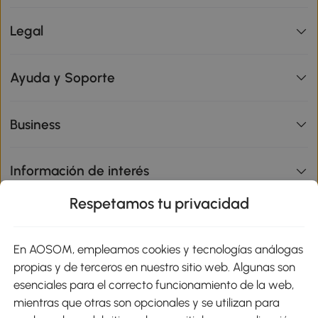
Legal
Ayuda y Soporte
Business
Información de interés
Respetamos tu privacidad
sitio
En AOSOM, empleamos cookies y tecnologías análogas
Métodos de Pago
propias y de terceros en nuestro sitio web. Algunas son
esenciales para el correcto funcionamiento de la web,
mientras que otras son opcionales y se utilizan para