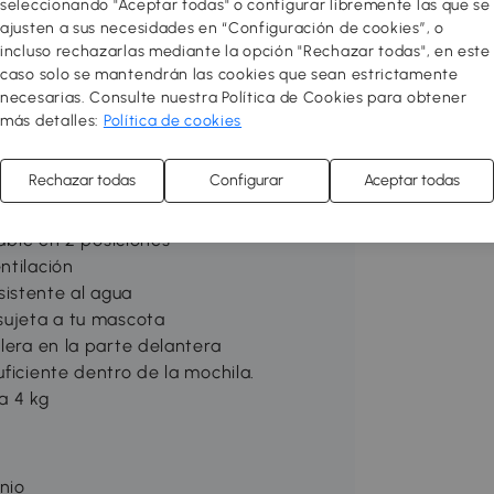
seleccionando "Aceptar todas" o configurar libremente las que se
 acero y tela Oxford, es ideal para uso
ajusten a sus necesidades en “Configuración de cookies”, o
ar los básicos para tu mascota. Gracias
incluso rechazarlas mediante la opción "Rechazar todas", en este
fácilmente a todos lados ¡Disfruta de
caso solo se mantendrán las cookies que sean estrictamente
necesarias. Consulte nuestra Política de Cookies para obtener
más detalles:
Política de cookies
ito con ruedas o como mochila
Rechazar todas
Configurar
Aceptar todas
ilitar su traslado y a la vez
table en 2 posiciones
ntilación
istente al agua
sujeta a tu mascota
lera en la parte delantera
ficiente dentro de la mochila.
a 4 kg
inio