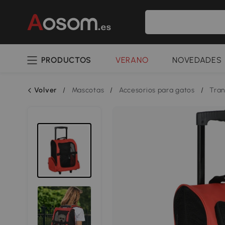
PRODUCTOS
VERANO
NOVEDADES
Volver
/
Mascotas
/
Accesorios para gatos
/
Tran