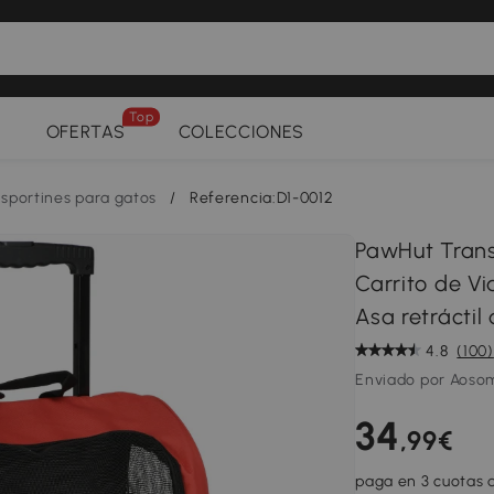
Top
OFERTAS
COLECCIONES
sportines para gatos
/
Referencia:D1-0012
PawHut Trans
Carrito de V
Asa retráctil
4.8
(100)
Enviado por Aoso
34
,99€
paga en 3 cuotas d