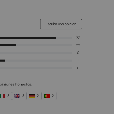
Escribir una opinión
77
22
0
1
0
opiniones honestas.
5
3
2
2