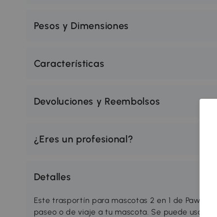
Pesos y Dimensiones
Características
Devoluciones y Reembolsos
¿Eres un profesional?
Detalles
Este trasportín para mascotas 2 en 1 de PawHut e
paseo o de viaje a tu mascota. Se puede usar c