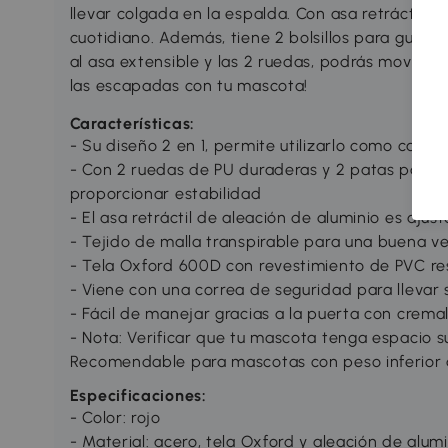
llevar colgada en la espalda. Con asa retráctil de
cuotidiano. Además, tiene 2 bolsillos para guard
al asa extensible y las 2 ruedas, podrás moverlo 
las escapadas con tu mascota!
Características:
- Su diseño 2 en 1, permite utilizarlo como carr
- Con 2 ruedas de PU duraderas y 2 patas para fac
proporcionar estabilidad
- El asa retráctil de aleación de aluminio es ajus
- Tejido de malla transpirable para una buena ve
- Tela Oxford 600D con revestimiento de PVC res
- Viene con una correa de seguridad para llevar 
- Fácil de manejar gracias a la puerta con cremal
- Nota: Verificar que tu mascota tenga espacio su
Recomendable para mascotas con peso inferior 
Especificaciones:
- Color: rojo
- Material: acero, tela Oxford y aleación de alum