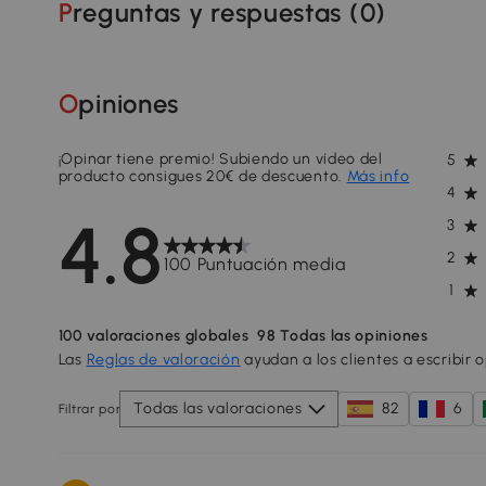
Preguntas y respuestas (
0
)
Opiniones
¡Opinar tiene premio! Subiendo un vídeo del
5
producto consigues 20€ de descuento.
Más info
4
4.8
3
2
100 Puntuación media
1
100
valoraciones globales
98
Todas las opiniones
Las
Reglas de valoración
ayudan a los clientes a escribir 
Todas las valoraciones
82
6
Filtrar por