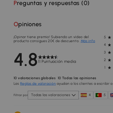
Preguntas y respuestas (
0
)
Opiniones
¡Opinar tiene premio! Subiendo un vídeo del
5
producto consigues 20€ de descuento.
Más info
4
4.8
3
2
11 Puntuación media
1
10
valoraciones globales
10
Todas las opiniones
Las
Reglas de valoración
ayudan a los clientes a escribir 
Todas las valoraciones
4
5
Filtrar por