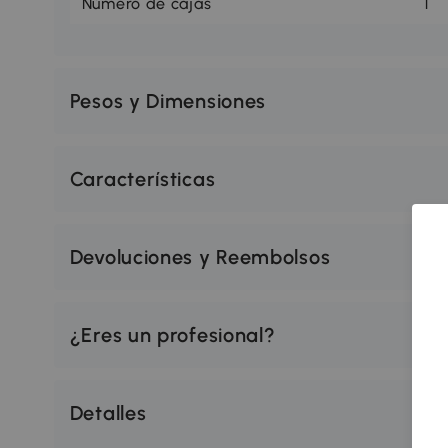
Número de cajas
1
Pesos y Dimensiones
Características
Devoluciones y Reembolsos
¿Eres un profesional?
Detalles