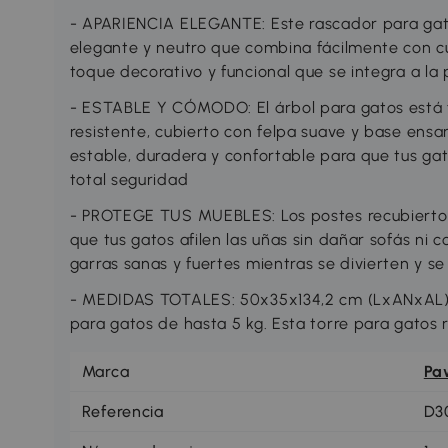
- APARIENCIA ELEGANTE: Este rascador para gato
elegante y neutro que combina fácilmente con cu
toque decorativo y funcional que se integra a la
- ESTABLE Y CÓMODO: El árbol para gatos está 
resistente, cubierto con felpa suave y base ens
estable, duradera y confortable para que tus ga
total seguridad
- PROTEGE TUS MUEBLES: Los postes recubiertos 
que tus gatos afilen las uñas sin dañar sofás ni
garras sanas y fuertes mientras se divierten y se
- MEDIDAS TOTALES: 50x35x134,2 cm (LxANxAL)
para gatos de hasta 5 kg. Esta torre para gatos 
Marca
Pa
Referencia
D3