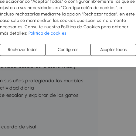
seleccionando "Aceptar todas" o configurar libremente las que se
us gatos? Este rascador de PawHut es
ajusten a sus necesidades en “Configuración de cookies”, o
ueguen y descansen con total comodidad.
incluso rechazarlas mediante la opción "Rechazar todas", en este
otegen tus muebles, mientras los
caso solo se mantendrán las cookies que sean estrictamente
versión y confort a diario.
necesarias. Consulte nuestra Política de Cookies para obtener
más detalles:
Política de cookies
do en tablero de aglomerado y
Rechazar todas
Configurar
Aceptar todas
e con cualquier estancia del hogar
hamaca, escaleras, plataformas y
len sus uñas protegiendo los muebles
ctividad diaria
 de escalar y explorar de los gatos
 cuerda de sisal