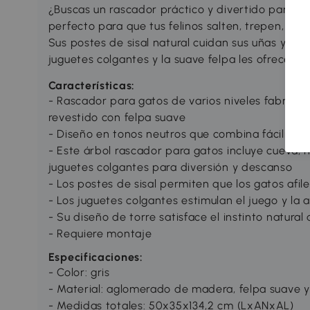
¿Buscas un rascador práctico y divertido para t
perfecto para que tus felinos salten, trepen, j
Sus postes de sisal natural cuidan sus uñas y pr
juguetes colgantes y la suave felpa les ofrecen di
Características:
- Rascador para gatos de varios niveles fabrica
revestido con felpa suave
- Diseño en tonos neutros que combina fácilment
- Este árbol rascador para gatos incluye cueva, 
juguetes colgantes para diversión y descanso
- Los postes de sisal permiten que los gatos afi
- Los juguetes colgantes estimulan el juego y la a
- Su diseño de torre satisface el instinto natural
- Requiere montaje
Especificaciones:
- Color: gris
- Material: aglomerado de madera, felpa suave y
- Medidas totales: 50x35x134,2 cm (LxANxAL)