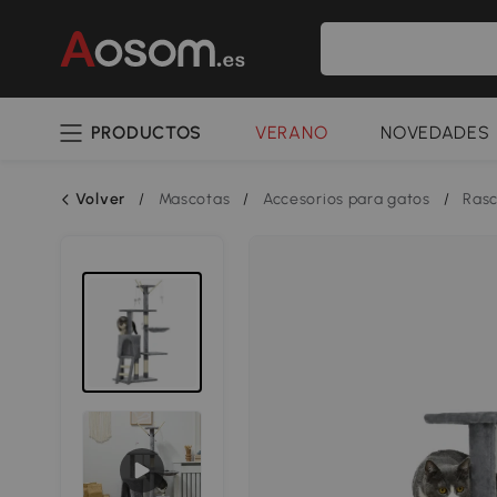
PRODUCTOS
VERANO
NOVEDADES
Volver
/
Mascotas
/
Accesorios para gatos
/
Rasc