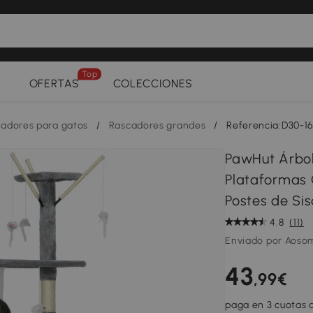
Top
OFERTAS
COLECCIONES
adores para gatos
/
Rascadores grandes
/
Referencia:D30-
PawHut Árbol
Plataformas
Postes de Sis
4.8
(11)
Enviado por Aoso
43
,99€
paga en 3 cuotas d