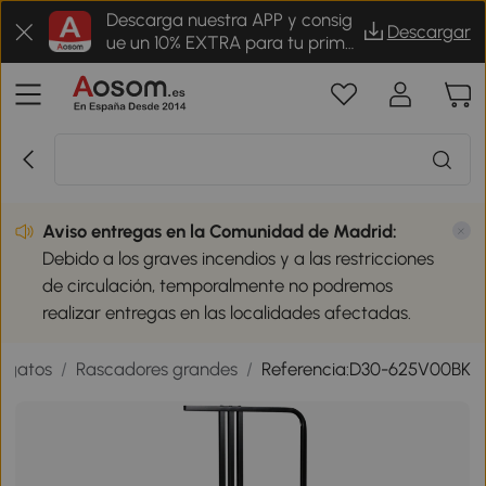
Descarga nuestra APP y consig
Descargar
ue un 10% EXTRA para tu prime
r pedido
Aviso entregas en la Comunidad de Madrid:
Debido a los graves incendios y a las restricciones
de circulación, temporalmente no podremos
realizar entregas en las localidades afectadas.
 gatos
/
Rascadores grandes
/
Referencia:D30-625V00BK