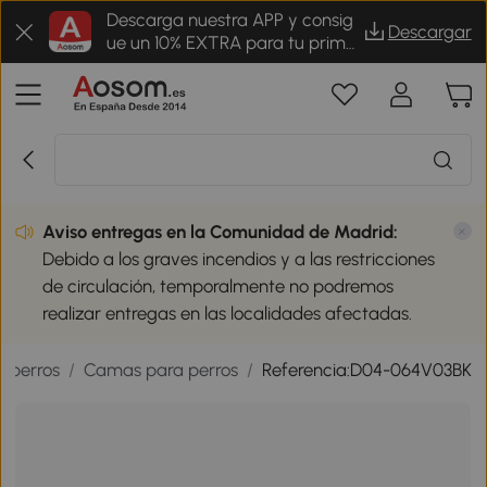
Descarga nuestra APP y consig
Descargar
ue un 10% EXTRA para tu prime
r pedido
Aviso entregas en la Comunidad de Madrid:
Debido a los graves incendios y a las restricciones
de circulación, temporalmente no podremos
realizar entregas en las localidades afectadas.
a perros
/
Camas para perros
/
Referencia:D04-064V03BK