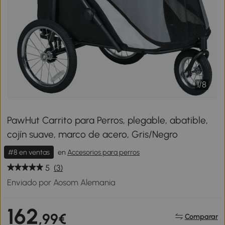
1
/
8
PawHut Carrito para Perros, plegable, abatible,
cojín suave, marco de acero, Gris/Negro
#8 en ventas
en
Accesorios para perros
5
(3)
Enviado por Aosom Alemania
162
,99€
Comparar