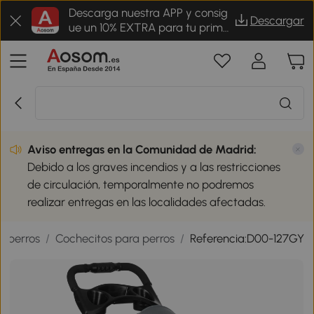
Descarga nuestra APP y consig
Descargar
ue un 10% EXTRA para tu prime
r pedido
Aviso entregas en la Comunidad de Madrid:
Debido a los graves incendios y a las restricciones
de circulación, temporalmente no podremos
realizar entregas en las localidades afectadas.
a perros
/
Cochecitos para perros
/
Referencia:D00-127GY