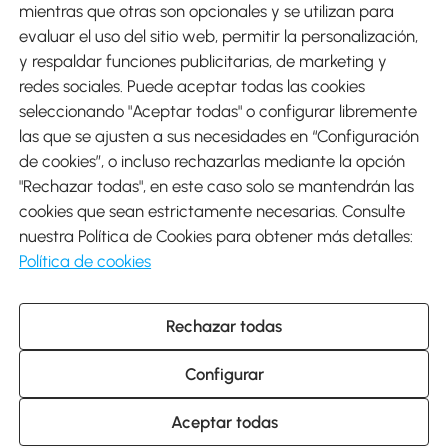
mientras que otras son opcionales y se utilizan para
evaluar el uso del sitio web, permitir la personalización,
y respaldar funciones publicitarias, de marketing y
Envíos
redes sociales. Puede aceptar todas las cookies
seleccionando "Aceptar todas" o configurar libremente
las que se ajusten a sus necesidades en “Configuración
de cookies”, o incluso rechazarlas mediante la opción
"Rechazar todas", en este caso solo se mantendrán las
Descargar Aosom App
cookies que sean estrictamente necesarias. Consulte
nuestra Política de Cookies para obtener más detalles:
Google Play
Política de cookies
Rechazar todas
931 29 45 12 (L-V de 8:30 a 17:30h)
atencioncliente@aosom.es
Configurar
C/ Roc Gros, nº 15. 08550 Els Hostalets de Balenyà (Barcelona),
España
© 2014-2026 SPANISH AOSOM, S.L (NIF: B66295775) Todos los
Aceptar todas
derechos reservados.