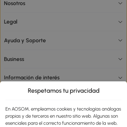
Nosotros
Legal
Ayuda y Soporte
Business
Información de interés
Respetamos tu privacidad
sitio
En AOSOM, empleamos cookies y tecnologías análogas
Métodos de Pago
propias y de terceros en nuestro sitio web. Algunas son
esenciales para el correcto funcionamiento de la web,