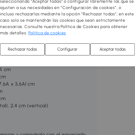
seleccionando "Aceptar todas" o configurar libremente las que se
ajusten a sus necesidades en “Configuración de cookies”, o
ación
incluso rechazarlas mediante la opción "Rechazar todas", en este
caso solo se mantendrán las cookies que sean estrictamente
necesarias. Consulte nuestra Política de Cookies para obtener
más detalles:
Política de cookies
Rechazar todas
Configurar
Aceptar todas
 x 28Al cm
30Al cm
3A cm
 cm
7,6A x 3,6Al cm
cm
 cm
al), 2,4 cm (vertical)
comprar y compáralo con el espaciado