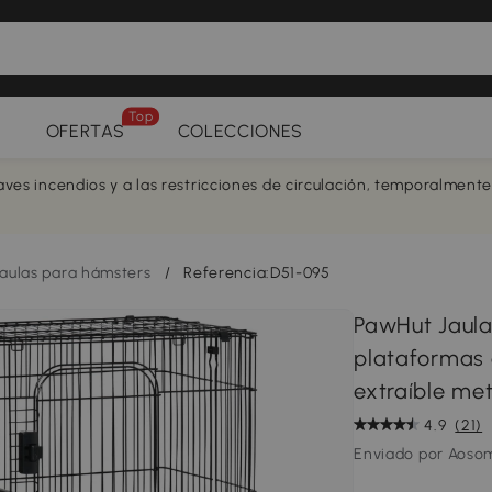
Top
OFERTAS
COLECCIONES
aves incendios y a las restricciones de circulación, temporalment
aulas para hámsters
/
Referencia:D51-095
PawHut Jaula
plataformas 
extraíble met
4.9
(21)
Enviado por Aoso