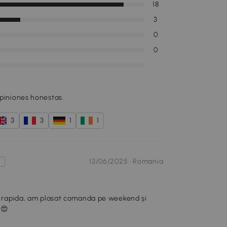
18
3
0
0
opiniones honestas.
3
3
1
1
13/06/2025 ·
Romania
s
rte rapida, am plasat comanda pe weekend și
.😍