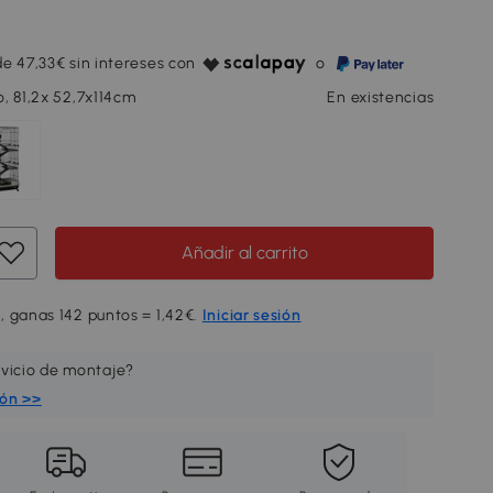
e 47,33€ sin intereses con
o
, 81,2x 52,7x114cm
En existencias
Añadir al carrito
, ganas 142 puntos = 1,42€.
Iniciar sesión
rvicio de montaje?
ión >>