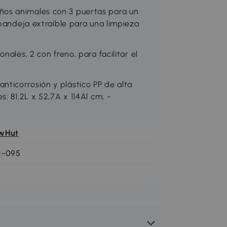
os animales con 3 puertas para un
 bandeja extraíble para una limpieza
ales, 2 con freno, para facilitar el
ticorrosión y plástico PP de alta
: 81,2L x 52,7A x 114Al cm; -
wHut
1-095