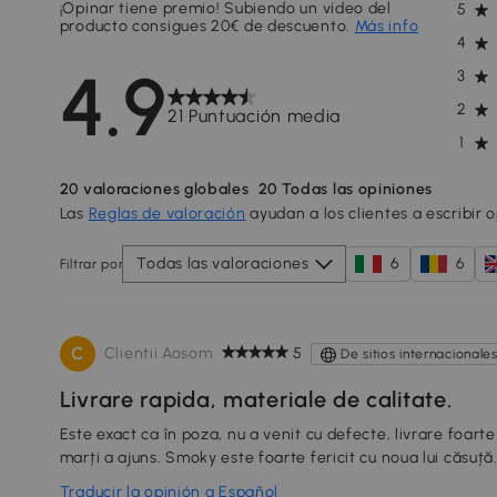
¡Opinar tiene premio! Subiendo un vídeo del
5
producto consigues 20€ de descuento.
Más info
4
4.9
3
2
21 Puntuación media
1
20
valoraciones globales
20
Todas las opiniones
Las
Reglas de valoración
ayudan a los clientes a escribir 
Todas las valoraciones
6
6
Filtrar por
C
Clientii Aosom
5
De sitios internacionale
Livrare rapida, materiale de calitate.
Este exact ca în poza, nu a venit cu defecte, livrare foa
marți a ajuns. Smoky este foarte fericit cu noua lui căsuță
Traducir la opinión a Español