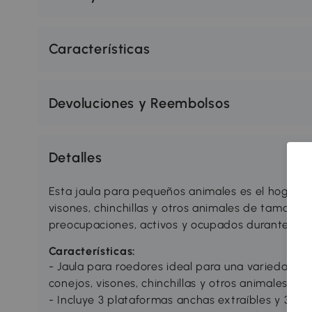
Características
Devoluciones y Reembolsos
Detalles
Esta jaula para pequeños animales es el hogar 
visones, chinchillas y otros animales de tamaño s
preocupaciones, activos y ocupados durante mu
Características:
- Jaula para roedores ideal para una variedad d
conejos, visones, chinchillas y otros animales de
- Incluye 3 plataformas anchas extraíbles y 3 ra