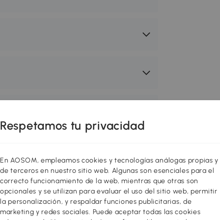
Respetamos tu privacidad
perfecto para animales como conejos,
imilar. Mantenlos seguros, libres de
cho tiempo con sentido.
En AOSOM, empleamos cookies y tecnologías análogas propias y
de terceros en nuestro sitio web. Algunas son esenciales para el
correcto funcionamiento de la web, mientras que otras son
e pequeños animales, incluyendo
opcionales y se utilizan para evaluar el uso del sitio web, permitir
 tamaño similar
la personalización, y respaldar funciones publicitarias, de
mpas antideslizantes
marketing y redes sociales. Puede aceptar todas las cookies