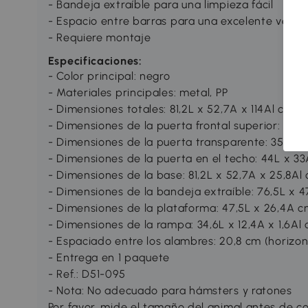
- Bandeja extraíble para una limpieza fácil
- Espacio entre barras para una excelente ventil
- Requiere montaje
Especificaciones:
- Color principal: negro
- Materiales principales: metal, PP
- Dimensiones totales: 81,2L x 52,7A x 114Al cm
- Dimensiones de la puerta frontal superior: 33A
- Dimensiones de la puerta transparente: 35L x 
- Dimensiones de la puerta en el techo: 44L x 3
- Dimensiones de la base: 81,2L x 52,7A x 25,8Al
- Dimensiones de la bandeja extraíble: 76,5L x 4
- Dimensiones de la plataforma: 47,5L x 26,4A 
- Dimensiones de la rampa: 34,6L x 12,4A x 1,6Al
- Espaciado entre los alambres: 20,8 cm (horizont
- Entrega en 1 paquete
- Ref.: D51-095
- Nota: No adecuado para hámsters y ratones
Por favor, mide el tamaño del animal antes de 