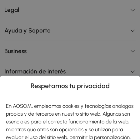
Legal
Ayuda y Soporte
Business
Información de interés
Respetamos tu privacidad
sitio
En AOSOM, empleamos cookies y tecnologías análogas
Métodos de Pago
propias y de terceros en nuestro sitio web. Algunas son
esenciales para el correcto funcionamiento de la web,
mientras que otras son opcionales y se utilizan para
evaluar el uso del sitio web, permitir la personalización,