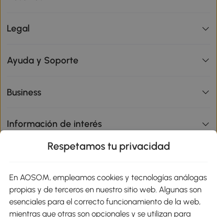
Legal
Ayuda y Soporte
Business
Información de interés
Respetamos tu privacidad
sitio
En AOSOM, empleamos cookies y tecnologías análogas
Métodos de Pago
propias y de terceros en nuestro sitio web. Algunas son
esenciales para el correcto funcionamiento de la web,
mientras que otras son opcionales y se utilizan para