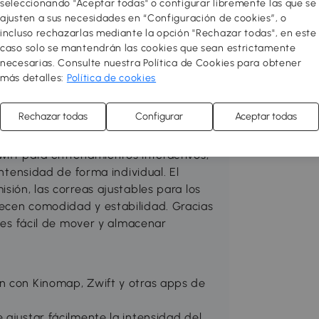
seleccionando "Aceptar todas" o configurar libremente las que se
to para hacer ejercicio en casa.
ajusten a sus necesidades en “Configuración de cookies”, o
icletas estáticas y demás aparatos te
incluso rechazarlas mediante la opción "Rechazar todas", en este
ulos y quemar calorías sin tener que
caso solo se mantendrán las cookies que sean estrictamente
s cuotas y de depender del clima! Con
necesarias. Consulte nuestra Política de Cookies para obtener
un estilo de vida activo y mantenerte
más detalles:
Política de cookies
Rechazar todas
Configurar
Aceptar todas
s en casa con el SPORTNOW bicicleta
wift para entrenamientos interactivos,
intensidad de forma individual. El
sión, las correas ajustables para los
recen comodidad y estabilidad. Gracias
a es fácil de mover y almacenar
n con Kinomap, Zwift y otras apps de
 ajustar fácilmente la intensidad del