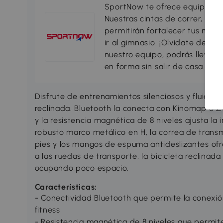
SportNow te ofrece equipamien
Nuestras cintas de correr, bic
permitirán fortalecer tus músc
ir al gimnasio. ¡Olvídate de la
nuestro equipo, podrás llevar 
en forma sin salir de casa.
Disfrute de entrenamientos silenciosos y fluido
reclinada. Bluetooth la conecta con Kinomap o Z
y la resistencia magnética de 8 niveles ajusta la 
robusto marco metálico en H, la correa de transmi
pies y los mangos de espuma antideslizantes of
a las ruedas de transporte, la bicicleta reclinad
ocupando poco espacio.
Características:
- Conectividad Bluetooth que permite la conexió
fitness
- Resistencia magnética de 8 niveles que permite