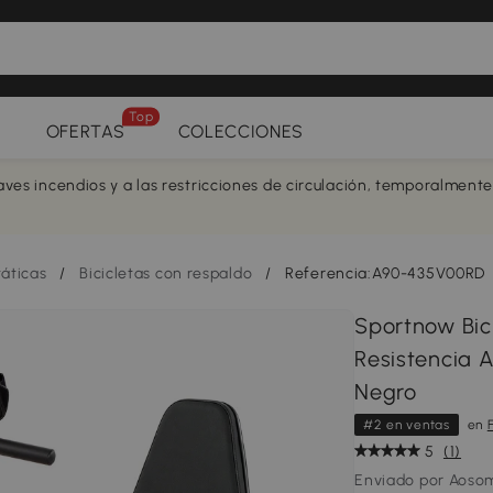
Top
OFERTAS
COLECCIONES
aves incendios y a las restricciones de circulación, temporalment
táticas
/
Bicicletas con respaldo
/
Referencia:A90-435V00RD
Sportnow Bici
Resistencia 
Negro
#2 en ventas
en
5
(1)
Enviado por Aoso