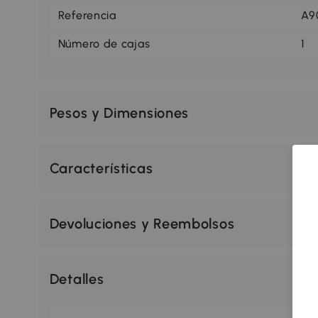
Referencia
A9
Número de cajas
1
Pesos y Dimensiones
Características
Devoluciones y Reembolsos
Detalles