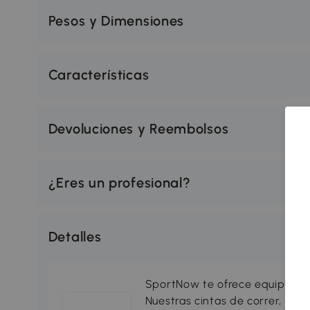
Pesos y Dimensiones
Características
Devoluciones y Reembolsos
¿Eres un profesional?
Detalles
SportNow te ofrece equipamien
Nuestras cintas de correr, bic