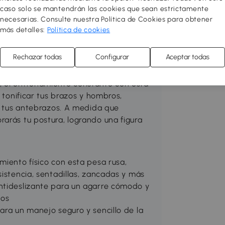
ulos y quemar calorías sin tener que
caso solo se mantendrán las cookies que sean estrictamente
s cuotas y de depender del clima! Con
necesarias. Consulte nuestra Política de Cookies para obtener
un estilo de vida activo y mantenerte
más detalles:
Política de cookies
Rechazar todas
Configurar
Aceptar todas
pesa rusa SPORTNOW de 8 kg. Ya sea que
, el entrenamiento constante con esta
, tonificar tus brazos y hombros,
de tus antebrazos. A medida que
arás tu postura, logrando una figura
miento físico con esta pesa rusa,
sistencia, sentadillas, zancadas y más
ntideslizante para un agarre cómodo y
nos
ara un manejo seguro y sencillo de la