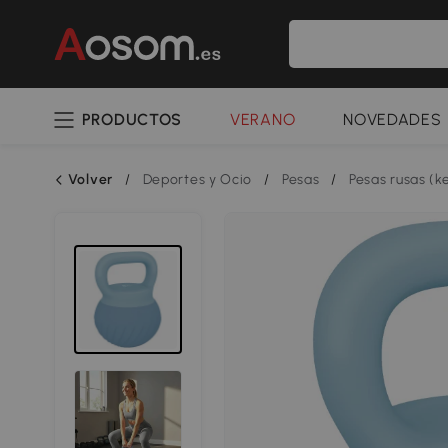
PRODUCTOS
VERANO
NOVEDADES
Volver
/
Deportes y Ocio
/
Pesas
/
Pesas rusas (ke