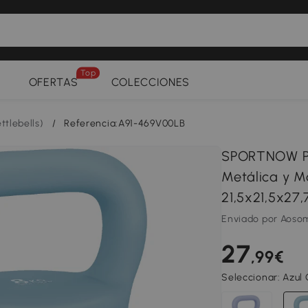
Top
OFERTAS
COLECCIONES
ttlebells)
/
Referencia:A91-469V00LB
SPORTNOW Pes
Metálica y M
21,5x21,5x27,
Enviado por Aoso
27
,99€
Seleccionar:
Azul 