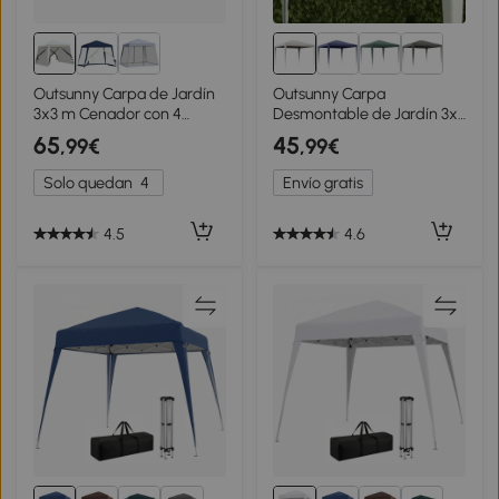
Outsunny Carpa de Jardín
Outsunny Carpa
3x3 m Cenador con 4
Desmontable de Jardín 3x3
Partes Laterales Mosquitera
m Gazebo Cenador para
65
45
,99€
,99€
con Cremallera Protección
Exteriores con 4 Orificios
UV Impermeable para
de Drenaje y Tubo de
Solo quedan
4
Envío gratis
Patio Exterior Eventos
Acero Blanco
Fiesta Crema
4.5
4.6