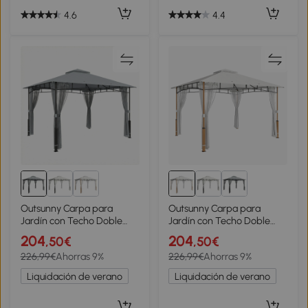
Verde
Blanco
4.6
4.4
Outsunny Carpa para
Outsunny Carpa para
Jardín con Techo Doble
Jardín con Techo Doble
Cenador con Paredes de
Cenador con Paredes de
204
204
,50€
,50€
Malla UPF50+ para Exterior
Malla UPF50+ para Exterior
226,99€
Ahorras 9%
226,99€
Ahorras 9%
Terraza 360x300x275 cm
Terraza 360x300x275 cm
Gris
Crema y Teca
Liquidación de verano
Liquidación de verano