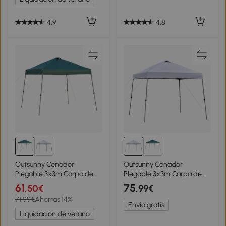
Beige
4.9
4.8
Outsunny Cenador
Outsunny Cenador
Plegable 3x3m Carpa de
Plegable 3x3m Carpa de
Jardín con Bolsa de
Jardín con Bolsa de
61
75
,50€
,99€
Transporte con Ruedas
Transporte con Ruedas
71,99€
Ahorras 14%
Impermeable y Marco de
Impermeable y Marco de
Envío gratis
Acero Gazebo para
Acero Gazebo para
Liquidación de verano
Exterior Fiestas Camping
Exterior Fiestas Camping