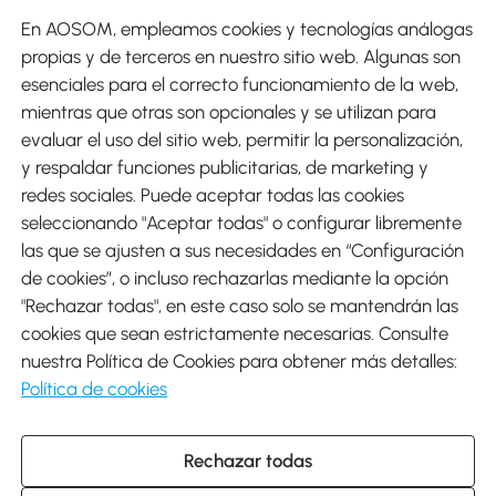
En AOSOM, empleamos cookies y tecnologías análogas
Métodos de Pago
propias y de terceros en nuestro sitio web. Algunas son
esenciales para el correcto funcionamiento de la web,
mientras que otras son opcionales y se utilizan para
evaluar el uso del sitio web, permitir la personalización,
y respaldar funciones publicitarias, de marketing y
Envíos
redes sociales. Puede aceptar todas las cookies
seleccionando "Aceptar todas" o configurar libremente
las que se ajusten a sus necesidades en “Configuración
de cookies”, o incluso rechazarlas mediante la opción
"Rechazar todas", en este caso solo se mantendrán las
Descargar Aosom App
cookies que sean estrictamente necesarias. Consulte
nuestra Política de Cookies para obtener más detalles:
Google Play
Política de cookies
Rechazar todas
931 29 45 12 (L-V de 8:30 a 17:30h)
atencioncliente@aosom.es