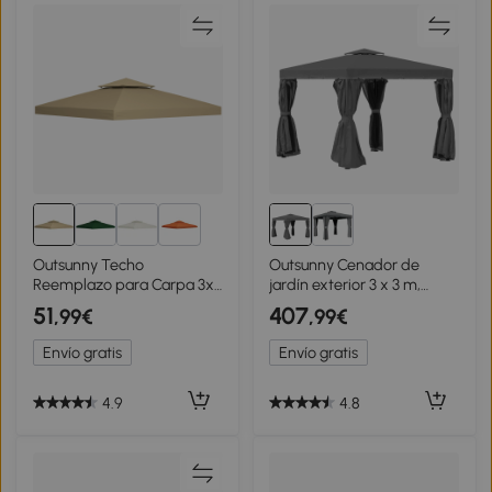
5+
Outsunny Techo
Outsunny Cenador de
Reemplazo para Carpa 3x3
jardín exterior 3 x 3 m,
m Pabellón de Poliéster
carpa con doble techo,
51
407
,99€
,99€
para Jardín Terraza Aire
cortinas y mosquitera,
Libre Exterior - Color
armazón en aluminio, gris
Envío gratis
Envío gratis
Crema
oscuro
4.9
4.8