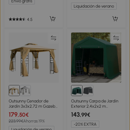
Envío gratis
Blanco
Fiesta Marrón
Liquidación de verano
4.5
Outsunny Cenador de
Outsunny Carpa de Jardín
Jardín 3x3x2,72 m Gazebo
Exterior 2,4x2x2 m
Carpas para Exterior
Cobertizo Exterior con 2
179
143
,50€
,99€
Grandes con Doble Techo
Puertas con Cremallera
223,99€
Ahorras 19%
Mosquiteras y Marco de
Impermeable Anti-UV
-20% EXTRA
Acero para Patio Fiesta
Carpa Verde
Liquidación de verano