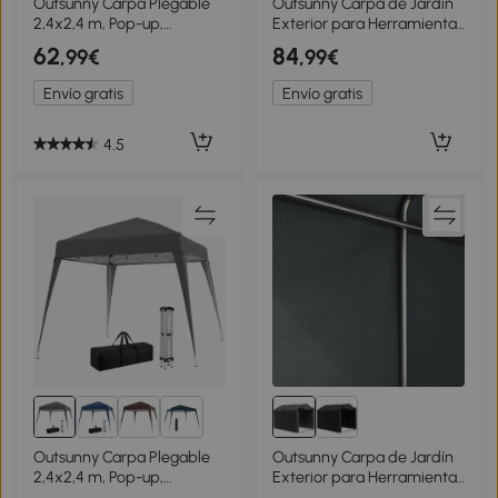
Outsunny Carpa Plegable
Outsunny Carpa de Jardín
2,4x2,4 m, Pop-up,
Exterior para Herramientas
Cenador Pabellón de
Bicicletas con Marco de
62
84
,99€
,99€
Jardín, Altura Ajustable con
Acero Galvanizado Puerta
Bolsa de Transporte, Anti-
Enrollable Gris
Envío gratis
Envío gratis
UV, Impermeable, Gazebo
para Camping, Fiestas,
Exterior, Verde
4.5
1+
Outsunny Carpa Plegable
Outsunny Carpa de Jardín
2,4x2,4 m, Pop-up,
Exterior para Herramientas
Cenador Pabellón de
Bicicletas 2,2x1,57x1,65 m