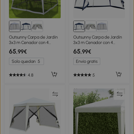
Outsunny Carpa de Jardín
Outsunny Carpa de Jardín
3x3 m Cenador con 4
3x3 m Cenador con 4
Partes Laterales Mosquitera
Partes Laterales Mosquitera
65
65
,99€
,99€
con Cremallera Protección
con Cremallera Protección
UV Impermeable para
UV Impermeable para
Solo quedan
5
Envío gratis
Patio Exterior Eventos
Patio Exterior Eventos
Fiesta Gris
Fiesta Azul
4.8
5