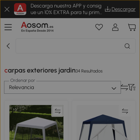
Descarga nuestra APP y consig
Descargar
ue un 10% EXTRA para tu prime
r pedido
carpas exteriores jardin
34 Resultados
Ordenar por
Relevancia