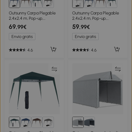
1+
1+
Outsunny Carpa Plegable
Outsunny Carpa Plegable
2,4x2,4 m, Pop-up,
2,4x2,4 m, Pop-up,
Cenador Pabellón de
Cenador Pabellón de
69
59
,99€
,99€
Jardín, Altura Ajustable con
Jardín, Altura Ajustable con
Bolsa de Transporte, Anti-
Bolsa de Transporte, Anti-
Envío gratis
Envío gratis
UV, Impermeable, Gazebo
UV, Impermeable, Gazebo
para Camping, Fiestas,
para Camping, Fiestas,
Exterior, Azul
Exterior, Blanco
4.6
4.6
1+