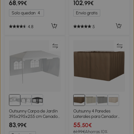
68
102
,99€
,99€
Jardín, Altura Ajustable con
con Puerta con Cremallera
Bolsa de Transporte, Anti-
Impermeable Gris Oscuro
Solo quedan
4
Envío gratis
UV, Impermeable, Gazebo
para Camping, Fiestas,
Exterior, Gris
4.8
5
1+
Outsunny Carpa de Jardín
Outsunny 4 Paredes
395x295x255 cm Cenador
Laterales para Cenador
Desmontable Exterior con
3x2 m con Ganchos
83
55
,99€
,50€
2 Laterales 2 Ventanas
Cortinas sin Ventanas para
61,99€
Ahorras 10%
Anti-UV para Terraza Patio
Carpa de Jardín Exterior