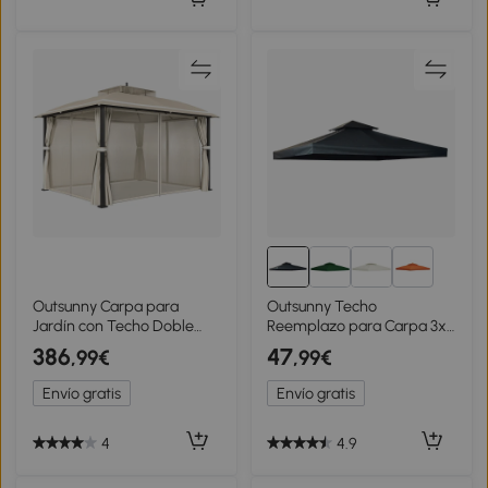
5+
Outsunny Carpa para
Outsunny Techo
Jardín con Techo Doble
Reemplazo para Carpa 3x3
Cenador con Mosquiteras y
m Pabellón de Poliéster
386
47
,99€
,99€
Cortinas para Exterior
para Jardín Terraza Aire
Terraza 370x303x290 cm
Libre Exterior - Color Gris
Envío gratis
Envío gratis
Beige
Oscuro
4
4.9