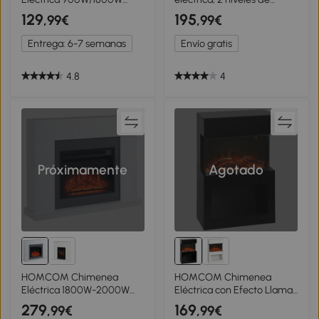
Chimenea Decorativa de
calefacción, 6 colores de
129
195
,99€
,99€
Pared con Temperatura
llama, termostato, mando
Ajustable Efecto Llamas
a distancia, Blanco
Entrega: 6-7 semanas
Envío gratis
Atmosféricas y Mando a
Distancia para Sala 25-30
m² 65x11,4x52 cm Negro
4.8
4
Próximamente
Agotado
HOMCOM Chimenea
HOMCOM Chimenea
Eléctrica 1800W-2000W
Eléctrica con Efecto Llama
con Mando a Distancia
3D de Colores,
279
169
,99€
,99€
Llama Ajustable
1000W/2000W con