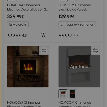
HOMCOM Chimenea
HOMCOM Chimenea
Eléctrica Decorativa con 2
Eléctrica de Pared
Configuraciones de Calor
900/1800W Chimenea
329
129
,99€
,99€
Temporizador y Llama
Silenciosa con Mando a
Regulable 102x30x95cm
Distancia Termostato
Envío gratis
Entrega: 6-7 semanas
Blanco
Efecto Llamas Negro
4.8
4.7
Agotado
HOMCOM Chimenea
HOMCOM Chimenea
Eléctrica 900W/1800W
eléctrica, 2 niveles de