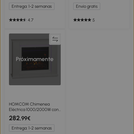
Termostato Temporizador
Temperatura Regulable y
Entrega: 1-2 semanas
Envío gratis
Semanal para 37 m²
Mando a Distancia, Negro
Blanco
4.7
5
Próximamente
HOMCOM Chimenea
Eléctrica 1000/2000W con
Efecto de Llama de 5
282
,99€
Niveles de Brillo y 12 Colores
para 30 ㎡ Blanco
Entrega: 1-2 semanas