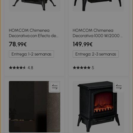
HOMCOM Chimenea
HOMCOM Chimenea
Decorativa con Efecto de
Decorativa 1000 W/2000 W
Llama Termostato y
con Ventanas LED Llamas y
78
149
,99€
,99€
Protección contra
Protección
Sobrecalentamiento
Sobrecalentamiento para
Entrega: 1-2 semanas
Entrega: 2-3 semanas
45x28x54 cm Negro
15-20 ㎡ Negro
4.8
5