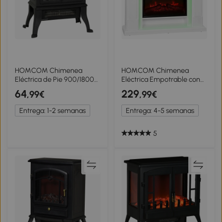
HOMCOM Chimenea
HOMCOM Chimenea
Eléctrica de Pie 900/1800W
Eléctrica Empotrable con
Efecto Llama 3D
Efecto de Llama 3D Tira de
64
229
,99€
,99€
Termostato Ajustable
Luz LED RGB 1800W
Ventanas Visibles para 15-
Temporizador Termostato
Entrega: 1-2 semanas
Entrega: 4-5 semanas
30 ㎡ Negro
Blanco
5