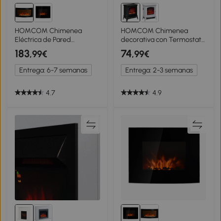
HOMCOM Chimenea
HOMCOM Chimenea
Eléctrica de Pared
decorativa con Termostato
1000W/2000W con
Ajustable y Protección
183
74
,99€
,99€
Temperatura Ajustable
Sobrecalentamiento para
Efecto Llamas y Mando a
Salas 20-25 m²
Entrega: 6-7 semanas
Entrega: 2-3 semanas
Distancia 89,2x13,5x48cm
36,5x24x45,5 cm Negro
Negro
4.7
4.9