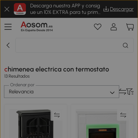
Descarga nuestra APP y consig
Descargar
ue un 10% EXTRA para tu prime
r pedido
chimenea electrica con termostato
13 Resultados
Ordenar por
Relevancia