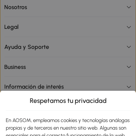
Nosotros
Legal
Ayuda y Soporte
Business
Información de interés
Respetamos tu privacidad
sitio
En AOSOM, empleamos cookies y tecnologías análogas
Métodos de Pago
propias y de terceros en nuestro sitio web. Algunas son
esenciales para el correcto funcionamiento de la web,