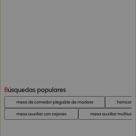
Búsquedas populares
mesa de comedor plegable de madera
homcom m
mesa auxiliar con cajones
mesa auxiliar multiusos