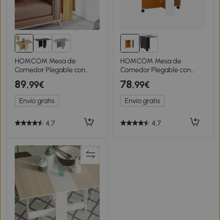
HOMCOM Mesa de
HOMCOM Mesa de
Comedor Plegable con
Comedor Plegable con
Ruedas Mesa Auxiliar
Ruedas Mesa Auxiliar
89
78
,99€
,99€
Multifuncional con Alas
Multifuncional con 2 Alas
Abatibles y Estantes
Abatibles 120x80x73 cm
Envío gratis
Envío gratis
140x80x74cm Madera
Blanco y Teca
4.7
4.7