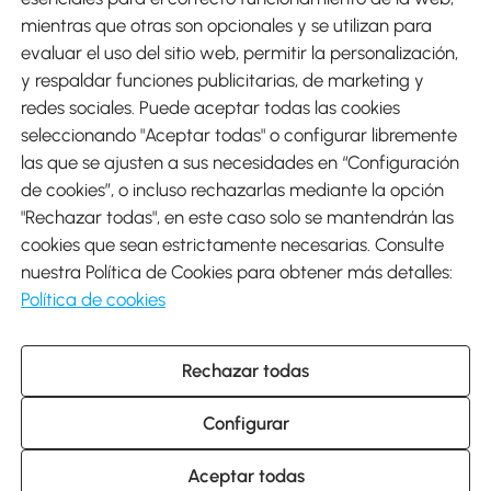
mientras que otras son opcionales y se utilizan para
evaluar el uso del sitio web, permitir la personalización,
y respaldar funciones publicitarias, de marketing y
Envíos
redes sociales. Puede aceptar todas las cookies
seleccionando "Aceptar todas" o configurar libremente
las que se ajusten a sus necesidades en “Configuración
de cookies”, o incluso rechazarlas mediante la opción
"Rechazar todas", en este caso solo se mantendrán las
Descargar Aosom App
cookies que sean estrictamente necesarias. Consulte
nuestra Política de Cookies para obtener más detalles:
Google Play
Política de cookies
Rechazar todas
931 29 45 12 (L-V de 8:30 a 17:30h)
atencioncliente@aosom.es
Configurar
C/ Roc Gros, nº 15. 08550 Els Hostalets de Balenyà (Barcelona),
España
© 2014-2026 SPANISH AOSOM, S.L (NIF: B66295775) Todos los
Aceptar todas