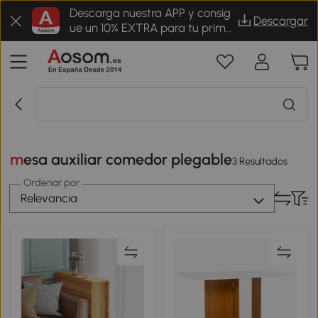
Descarga nuestra APP y consig
Descargar
ue un 10% EXTRA para tu prime
r pedido
mesa auxiliar comedor plegable
3 Resultados
Ordenar por
Relevancia