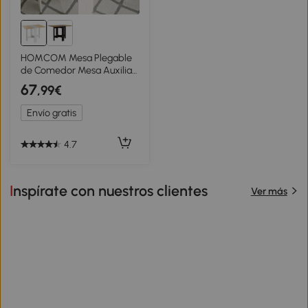
HOMCOM Mesa Plegable
de Comedor Mesa Auxiliar
de Cocina con Alas
67
,99€
Abatibles Ahorra Espacio
Diseño Moderno
Envío gratis
103x76x73,5cm Madera
4.7
Inspírate con nuestros clientes
Ver más