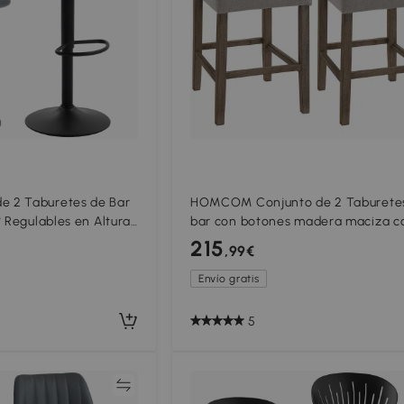
 2 Taburetes de Bar
HOMCOM Conjunto de 2 Taburete
° Regulables en Altura
bar con botones madera maciza c
paldo Hueco
reposapiés 47x50x101 cm Gris+ Nat
215
,99€
Envío gratis
5
Comparar
Compar