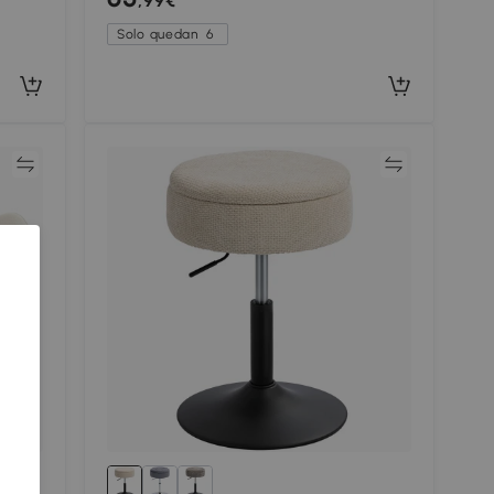
,99€
Armazón de Acero, Blanco
Solo quedan
6
ar
Comparar