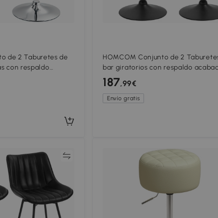
 de 2 Taburetes de
HOMCOM Conjunto de 2 Taburete
ias con respaldo
bar giratorios con respaldo acaba
ura soportan hasta 120
terciopelo taburete de bistró ajust
187
,99€
en altura
Envío gratis
Comparar
Compar