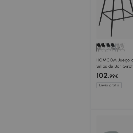
HOMCOM Juego de
Sillas de Bar Gira
Cuero Sintético c
102
,99€
Reposapiés Negro
Envío gratis