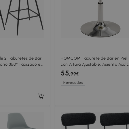
 2 Taburetes de Bar,
HOMCOM Taburete de Bar en Piel
torio 360° Tapizado en
con Altura Ajustable, Asiento Acol
on Respaldo y
Grueso, Giratorio a 360°, para Pení
55
,99€
Blanco
Novedades
Compar