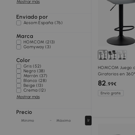
Mostrar más
Enviado por
Aosom España (76)
Marca
HOMCOM (213)
Gomyway (3)
Color
Gris (52)
HOMCOM Juego de
Negro (38)
Giratorios en 360
Marrón (37)
de 84-105 cm Res
Blanco (28)
82
,99€
Beige (13)
Reposapiés Gris
Crema (12)
Envío gratis
Mostrar más
Precio
-
Ir
Mínimo
Máximo