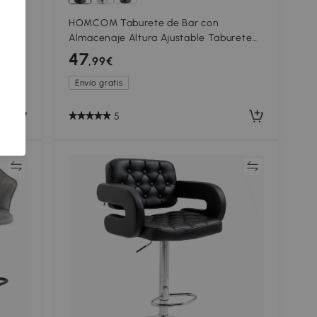
s de
HOMCOM Taburete de Bar con
ra
Almacenaje Altura Ajustable Taburete
cero
de Cocina Redondo Giratorio Tapizado
47
,99€
en Chenilla Beige
Envío gratis
5
ar
Comparar