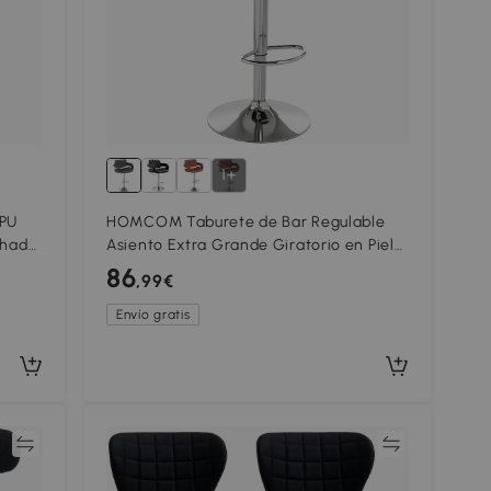
1+
 PU
HOMCOM Taburete de Bar Regulable
chado
Asiento Extra Grande Giratorio en Piel
nsula,
Sintética PU Gris
86
,99€
Envío gratis
ar
Comparar