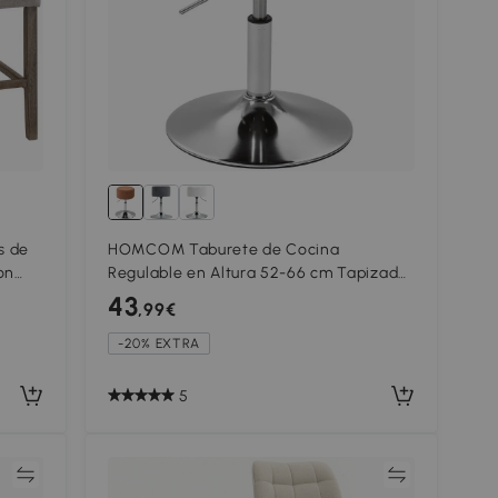
s de
HOMCOM Taburete de Cocina
on
Regulable en Altura 52-66 cm Tapizado
ural
en Pana Giratorio en 360° Marrón
43
,99€
-20% EXTRA
5
ar
Comparar