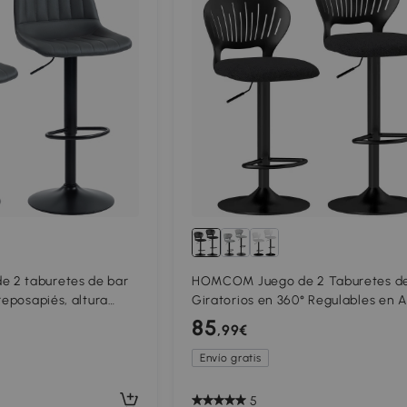
 2 taburetes de bar
HOMCOM Juego de 2 Taburetes de
reposapiés, altura
Giratorios en 360° Regulables en A
49,5 cm x 111 cm
de 84-105 cm Respaldo Hueco
85
,99€
Reposapiés Negro
Envío gratis
5