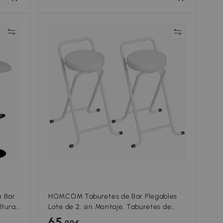
ar
Comparar
 Bar
HOMCOM Taburetes de Bar Plegables
ltura
Lote de 2, sin Montaje, Taburetes de
Bar, Asiento Acolchado 63H cm,
65