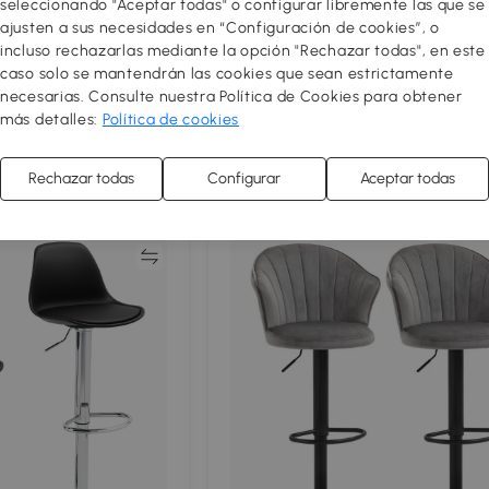
seleccionando "Aceptar todas" o configurar libremente las que se
ajusten a sus necesidades en “Configuración de cookies”, o
 de 4 Taburetes de
HOMCOM Conjunto de 2 Taburete
incluso rechazarlas mediante la opción "Rechazar todas", en este
al Apilables y con
bar forma de concha respaldo altu
caso solo se mantendrán las cookies que sean estrictamente
para Interiores y
ajustable y reposapiés marco de a
124
,99€
necesarias. Consulte nuestra Política de Cookies para obtener
x76 cm Carga Hasta
Beige
más detalles:
Política de cookies
Envío gratis
Rechazar todas
Configurar
Aceptar todas
5
Comparar
Compar