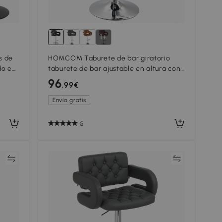
1+
s de
HOMCOM Taburete de bar giratorio
do en
taburete de bar ajustable en altura con
able
respaldo reposapiés y reposabrazos
96
,99€
61x50x94-114cm negro
Envío gratis
5
ar
Comparar