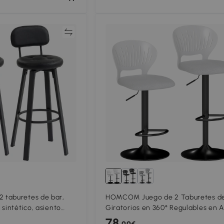
Comparar
Compar
taburetes de bar,
HOMCOM Juego de 2 Taburetes de
sintético, asiento
Giratorios en 360° Regulables en A
piés, respaldo,
de 84-105 cm Respaldo Hueco
78