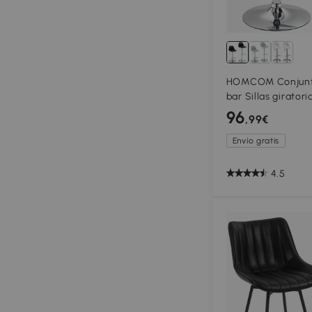
HOMCOM Conjunto
bar Sillas girator
ajustables en alt
96
,99€
kg
Envío gratis
4.5