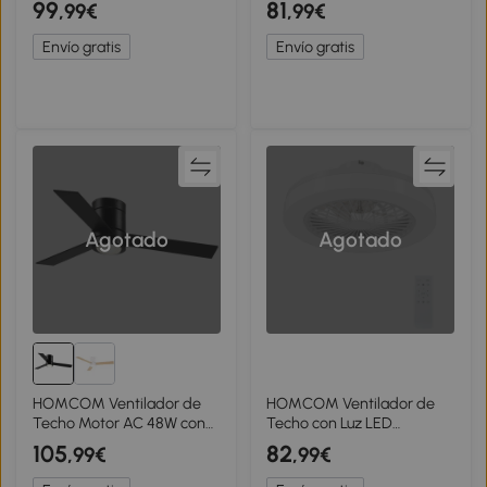
99
81
,99€
,99€
de techo con 6
techo LED de 77 cm con 3
velocidades, 3
colores de luz, 6
Envío gratis
Envío gratis
temperaturas de color
velocidades, temporizador
Agotado
Agotado
HOMCOM Ventilador de
HOMCOM Ventilador de
Techo Motor AC 48W con
Techo con Luz LED
Luz LED Mando a Distancia
Regulable Motor DC
105
82
,99€
,99€
3 Velocidades y 3 Aspas de
Silencioso Control Remoto
Madera Ø112x25 cm Negro
y Temporizador 2/4 Horas