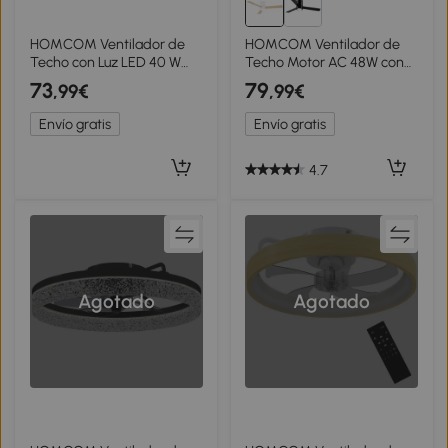
HOMCOM Ventilador de
HOMCOM Ventilador de
Techo con Luz LED 40 W
Techo Motor AC 48W con
Motor DC Reversible
Luz LED Mando a Distancia
73
79
,99€
,99€
Mando a Distancia 6
3 Velocidades y 3 Aspas de
Velocidades 3 Colores
Madera Ø112x25 cm Blanco
Envío gratis
Envío gratis
Temporizador Negro
4.7
Agotado
Agotado