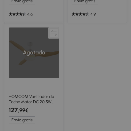
Envío gratis
Envío gratis
Ø46x16 cm Blanco
4.6
4.9
Agotado
HOMCOM Ventilador de
Techo Motor DC 20,5W
Diámetro 132 cm Mando a
127
,99€
Distancia Luz LED Ajustable
de 3 Niveles 3 Aspas
Envío gratis
Reversibles