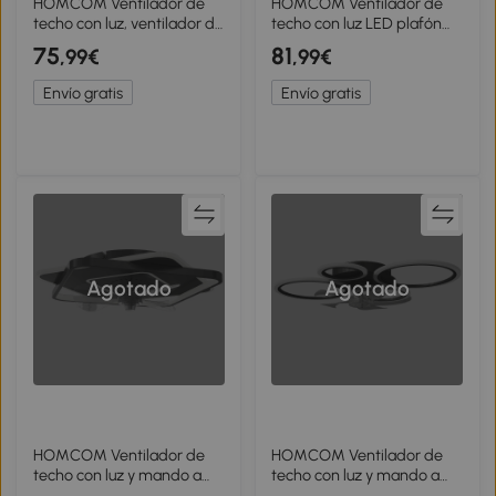
HOMCOM Ventilador de
HOMCOM Ventilador de
techo con luz, ventilador de
techo con luz LED plafón
techo LED regulable con
ventilador Ø49cm 7 aspas
75
81
,99€
,99€
mando a distancia para
6 velocidades brillo
dormitorio y salón, Negro
regulable modo verano-
Envío gratis
Envío gratis
invierno
Agotado
Agotado
HOMCOM Ventilador de
HOMCOM Ventilador de
techo con luz y mando a
techo con luz y mando a
distancia, ventilador LED
distancia, ventilador de