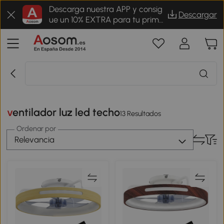
Descarga nuestra APP y consig
Descargar
ue un 10% EXTRA para tu prime
r pedido
ventilador luz led techo
13 Resultados
Ordenar por
Relevancia