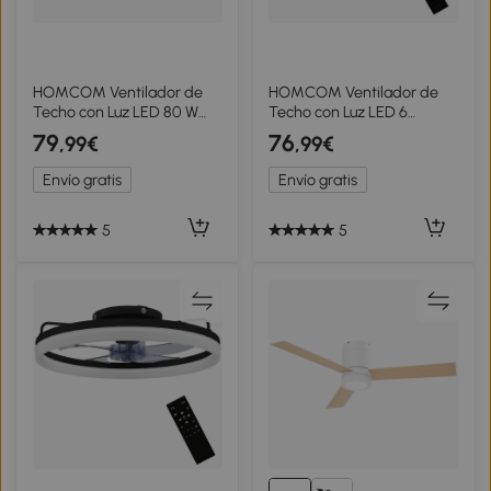
HOMCOM Ventilador de
HOMCOM Ventilador de
Techo con Luz LED 80 W
Techo con Luz LED 6
Motor DC Reversible
Velocidades Motor
79
76
,99€
,99€
Mando a Distancia 6
Reversible y Control
Velocidades Temporizador
Remoto Potencia 45W
Envío gratis
Envío gratis
Ø95 cm Natural
Ø50x13,5 cm Negro
5
5