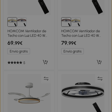
HOMCOM Ventilador de
HOMCOM Ventilador de
Techo con Luz LED 40 W
Techo con Luz LED 40 W
Motor DC Reversible
Motor DC Reversible
69
79
,99€
,99€
Mando a Distancia 6
Mando a Distancia 6
Velocidades 3 Colores
Velocidades 3 Colores
Envío gratis
Envío gratis
Temporizador Natural
Temporizador Teca
5