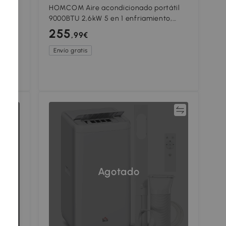
til
HOMCOM Aire acondicionado portátil
9000BTU 2,6kW 5 en 1 enfriamiento,
 de
deshumidificador, ventilador, auto,
255
,99€
modo noche, 2 velocidades
Envío gratis
ar
Comparar
Agotado