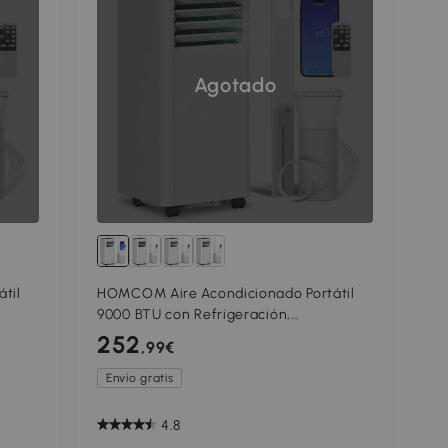
Agotado
til
HOMCOM Aire Acondicionado Portátil
9000 BTU con Refrigeración,
o
Deshumidificador, Ventilador y Modo
252
,99€
Noche.
Envío gratis
4.8