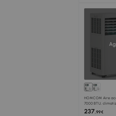
Ag
HOMCOM Aire acon
7000 BTU, climatiz
refrigeración, de
237
,99€
ventilador, modo