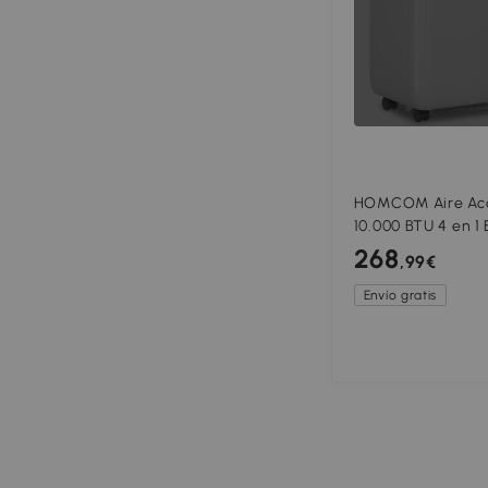
HOMCOM Aire Acon
10.000 BTU 4 en 1
Deshumidificador 
268
,99€
para 30 m² Blanc
Envío gratis