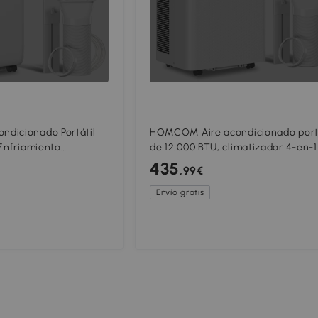
dicionado Portátil
HOMCOM Aire acondicionado portá
 Enfriamiento
de 12.000 BTU, climatizador 4-en-1
Ventilador con WiFi
control WiFi y por voz, enfriador,
435
,99€
o
deshumidificador, ventilador, mod
sueño
Envío gratis