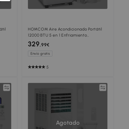
til
HOMCOM Aire Acondicionado Portátil
12000 BTU 5 en 1 Enfriamiento
Deshumidificador Ventilador
329
,99€
Temporizador para 35 m² Blanco
Envío gratis
5
ar
Comparar
Agotado