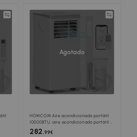
ar
Comparar
Agotado
til
HOMCOM Aire acondicionado portátil
10000BTU, aire acondicionado portátil 4
 de
en 1 refrigeración deshumidificador
282
,99€
ventilador modo noche, blanco