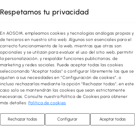
dicionado Portátil
HOMCOM Aire Acondicionado Portá
Respetamos tu privacidad
Enfriador Ventilador
9000 BTU 4 en 1 Enfriamiento
5 en 1 33x28x70,4 cm
Deshumidificador Ventilador Modo
251
,99€
Sueño para 33 m² Blanco
Envío gratis
En AOSOM, empleamos cookies y tecnologías análogas propias y
de terceros en nuestro sitio web. Algunas son esenciales para el
4.5
correcto funcionamiento de la web, mientras que otras son
opcionales y se utilizan para evaluar el uso del sitio web, permitir
la personalización, y respaldar funciones publicitarias, de
marketing y redes sociales. Puede aceptar todas las cookies
Comparar
Compar
seleccionando "Aceptar todas" o configurar libremente las que se
ajusten a sus necesidades en “Configuración de cookies”, o
incluso rechazarlas mediante la opción "Rechazar todas", en este
caso solo se mantendrán las cookies que sean estrictamente
necesarias. Consulte nuestra Política de Cookies para obtener
otado
Agotado
más detalles:
Política de cookies
Rechazar todas
Configurar
Aceptar todas