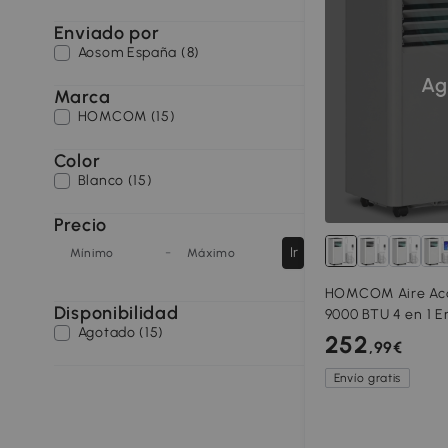
Enviado por
Aosom España (8)
Ag
Marca
HOMCOM (15)
Color
Blanco (15)
Precio
-
Ir
Mínimo
Máximo
HOMCOM Aire Acon
Disponibilidad
9000 BTU 4 en 1 E
Agotado (15)
Deshumidificador 
252
,99€
Temporizador par
Envío gratis