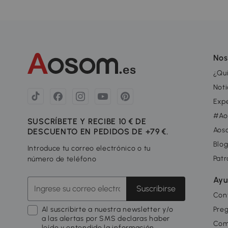
Nos
¿Qu
Noti
Exp
#Ao
SUSCRÍBETE Y RECIBE 10 € DE
Aos
DESCUENTO EN PEDIDOS DE +79 €.
Blo
Introduce tu correo electrónico o tu
Patr
número de teléfono
Ayu
Suscribirse
Con
Al suscribirte a nuestra newsletter y/o
Pre
a las alertas por SMS declaras haber
Com
leído y entendido la información