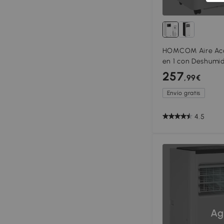
HOMCOM Aire Acon
en 1 con Deshumid
Kit de Ventana Fá
257
,99€
cm Blanco
Envío gratis
4.5
Ag