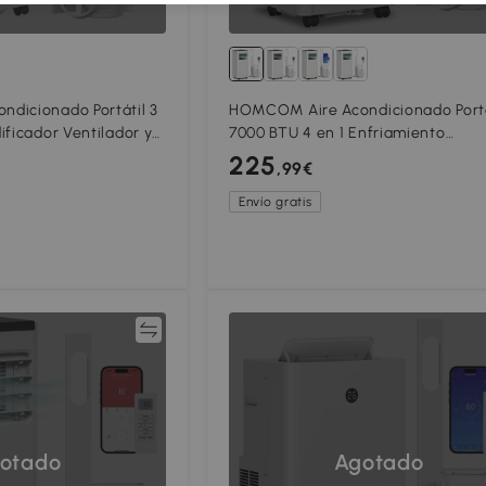
dicionado Portátil 3
HOMCOM Aire Acondicionado Portá
ificador Ventilador y
7000 BTU 4 en 1 Enfriamiento
cil de Mover 30x29x69
Deshumidificador Ventilador
225
,99€
Temporizador para 26 m² Blanco
Envío gratis
Comparar
Compar
otado
Agotado