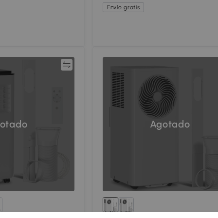
Envío gratis
Comparar
Compar
otado
Agotado