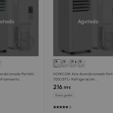
otado
Agotado
dicionado Portátil
HOMCOM Aire Acondicionado Portá
nfriamiento
7000 BTU: Refrigeración,
Ventilador
Deshumidificador, Ventilador, Mod
216
,99€
a 28 m² Blanco
Nocturno.
Envío gratis
5