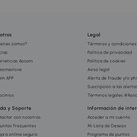
otros
Legal
ienes somos?
Términos y condiciones
cias
Política de privacidad
eriencias Aosom
Política de cookies
someslove
Aviso legal
om APP
Alerta de fraude y/o ph
g
Suscripción a las alert
ocinios
Términos legales #Aos
da y Soporte
Información de inte
tactar con nosotros
Acceder a mi cuenta
guntas Frecuentes
Mi Lista de Deseos
pra online segura
Programa de puntos