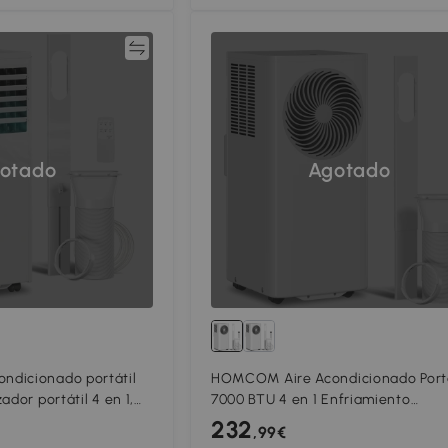
Comparar
Compar
otado
Agotado
dicionado portátil
HOMCOM Aire Acondicionado Portá
ador portátil 4 en 1,
7000 BTU 4 en 1 Enfriamiento
shumidificador,
Deshumidificador Ventilador Modo
232
,99€
 noche
Sueño para 26 m² Blanco