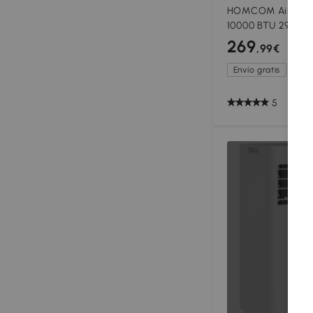
HOMCOM Aire Acon
10000 BTU 2900W 
Deshumidificador 
269
,99€
Blanco
Envío gratis
5
Ag