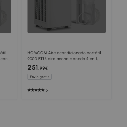
til
HOMCOM Aire acondicionado portátil
 con
9000 BTU, aire acondicionado 4 en 1,
refrigeración, deshumidificador,
251
,99€
o
ventilador, modo noche
Envío gratis
5