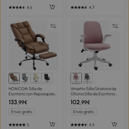
4.6
4.7
1+
HOMCOM Silla de
Vinsetto Silla Giratoria de
Escritorio con Reposapiés
Oficina Silla de Escritorio
Respaldo Reclinable
Basculante Altura Ajustable
133
102
,99€
,99€
Acolchado Grueso
Reposabrazos Elevable
Tapizada en Cuero
62,5x60x94-104 cm Rosa
Envío gratis
Envío gratis
Sintético Marrón
5
4.9