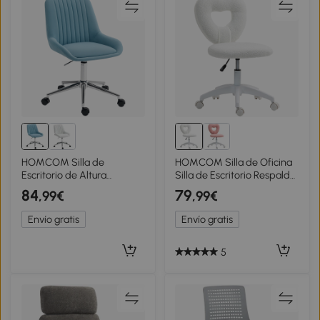
HOMCOM Silla de
HOMCOM Silla de Oficina
Escritorio de Altura
Silla de Escritorio Respaldo
Regulable con 5 Ruedas, en
en Forma de Corazón
84
79
,99€
,99€
Silicona PU, Espuma y
Acolchado Blanco
Acero, 52x58x80-90 cm,
Envío gratis
Envío gratis
Azul
5