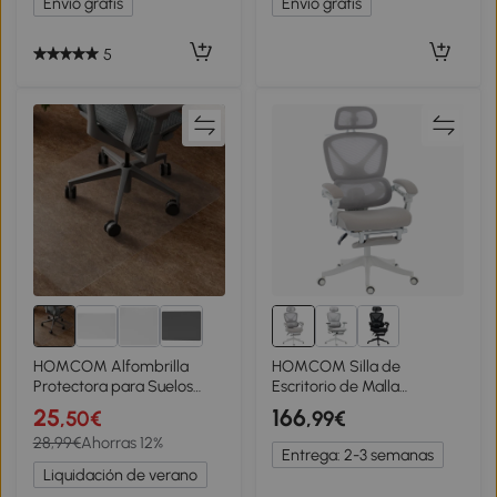
Envío gratis
Envío gratis
5
HOMCOM Alfombrilla
HOMCOM Silla de
Protectora para Suelos
Escritorio de Malla
Alfombrilla para Silla de
Reclinable con
25
166
,50€
,99€
Oficina para Suelo
Reposacabezas Soporte
28,99€
Ahorras 12%
Enmoquetado 90x120 cm
Lumbar Reposapiés y
Entrega: 2-3 semanas
Transparente
Altura Regulable Gris Claro
Liquidación de verano