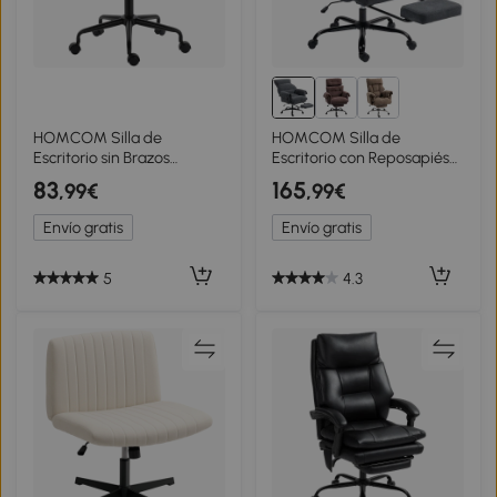
HOMCOM Silla de
HOMCOM Silla de
Escritorio sin Brazos
Escritorio con Reposapiés
Giratoria con Respaldo
Respaldo Reclinable y Alto
83
165
,99€
,99€
Curvado Asiento Forma U
Asiento y Reposabrazos
Altura Ajustable Basculante
Anchos Acolchado Grueso
Envío gratis
Envío gratis
Blanco
Gris Oscuro
5
4.3