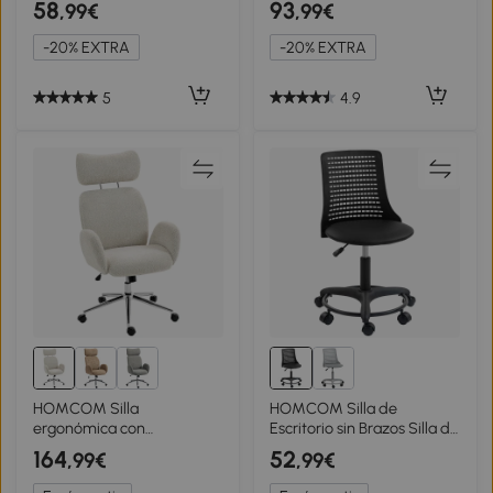
58
93
,99€
,99€
Ajustable Silla para Estudio
Decoraciones de
Tapizada en PU Carga 120
Diamantes 59,5x60,5x93-
-20% EXTRA
-20% EXTRA
kg Gris Oscuro
103 cm Gris
5
4.9
HOMCOM Silla
HOMCOM Silla de
ergonómica con
Escritorio sin Brazos Silla de
reposacabezas ajustable y
Oficina Giratoria con
164
52
,99€
,99€
función basculante Gris
Respaldo Hueco Altura
claro
Ajustable Negro