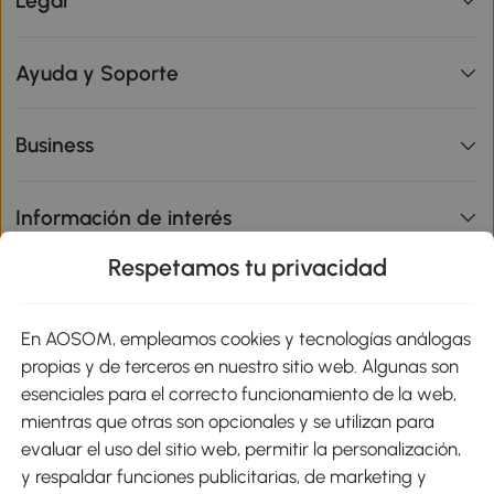
Legal
Ayuda y Soporte
Business
Información de interés
Respetamos tu privacidad
sitio
En AOSOM, empleamos cookies y tecnologías análogas
Métodos de Pago
propias y de terceros en nuestro sitio web. Algunas son
esenciales para el correcto funcionamiento de la web,
mientras que otras son opcionales y se utilizan para
evaluar el uso del sitio web, permitir la personalización,
y respaldar funciones publicitarias, de marketing y