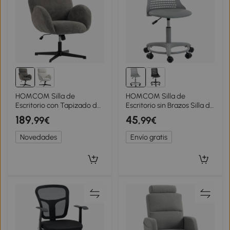
HOMCOM Silla de
HOMCOM Silla de
Escritorio con Tapizado de
Escritorio sin Brazos Silla de
Terciopelo Respaldo Alto
Oficina Giratoria con
189
45
,99€
,99€
Regulable en Altura Silla
Respaldo Hueco Altura
Giratoria con Función
Ajustable Gris
Novedades
Envío gratis
Basculante Gris