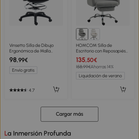
Vinsetto Silla de Dibujo
HOMCOM Silla de
Ergonómica de Malla
Escritorio con Reposapiés
Giratoria con
Tapizada en Borreguito con
98
135
,99€
,50€
Reposabrazos y
Respaldo Reclinable
158,99€
Ahorras 14%
Reposapiés Ajustable
Reposacabezas Ajustable
Envío gratis
59x59x95-115 cm Negro
Gris Claro
Liquidación de verano
4.7
Cargar más
La Inmersión Profunda