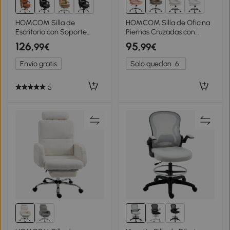
HOMCOM Silla de
HOMCOM Silla de Oficina
Escritorio con Soporte
Piernas Cruzadas con
Lumbar Inflable Tapizada
Asiento Ancho Ruedas
126
95
,99€
,99€
en PU Reposapiés
Altura Ajustable Doble
Respaldo Reclinable Altura
Acolchado Función
Envío gratis
Solo quedan
6
Ajustable Marrón
Basculante Rosa
5