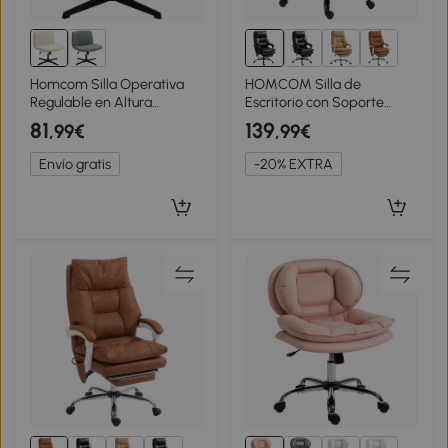
Homcom Silla Operativa
HOMCOM Silla de
Regulable en Altura
Escritorio con Soporte
Giratoria con Aspecto Lino
Lumbar Inflable Tapizada
81
139
,99€
,99€
hasta 120 Kg, Blanco Crema
en PU Reposapiés
Respaldo Reclinable Altura
Envío gratis
-20% EXTRA
Ajustable Negro