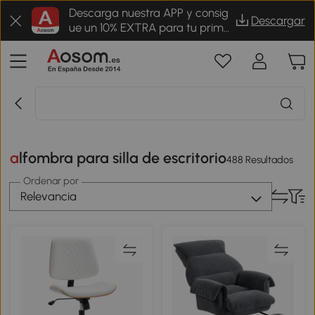
Descarga nuestra APP y consig
Descargar
ue un 10% EXTRA para tu prime
r pedido
alfombra para silla de escritorio
488 Resultados
Ordenar por
Relevancia