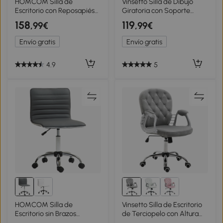
HOMCOM Silla de
Vinsetto Silla de Dibujo
Escritorio con Reposapiés
Giratoria con Soporte
Tapizada en Borreguito con
Lumbar Reposapiés
158
119
,99€
,99€
Respaldo Reclinable
Ajustable y Reposabrazos
Reposacabezas Ajustable
Abatibles 59x65x102-122
Envío gratis
Envío gratis
Crema
cm Gris Claro
4.9
5
HOMCOM Silla de
Vinsetto Silla de Escritorio
Escritorio sin Brazos
de Terciopelo con Altura
Giratoria con Altura
Ajustable Reposabrazos y