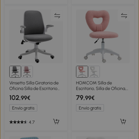
Vinsetto Silla Giratoria de
HOMCOM Silla de
Oficina Silla de Escritorio
Escritorio, Silla de Oficina,
Basculante Altura Ajustable
Respaldo en Forma de
102
79
,99€
,99€
Reposabrazos Elevable
Corazón, Acolchada, Rosa
62,5x60x94-104 cm Gris
Envío gratis
Envío gratis
4.7