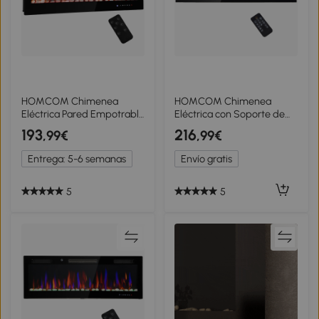
HOMCOM Chimenea
HOMCOM Chimenea
Eléctrica Pared Empotrable
Eléctrica con Soporte de
Ultrafina con Llama 3D
Pared y Mando a Distancia
193
216
,99€
,99€
Brillo/Velocidad Ajustable y
Leñas y Cristales Artificiales
12 Colores Guijarros
1800 W Negro
Entrega: 5-6 semanas
Envío gratis
900/1800W
5
5