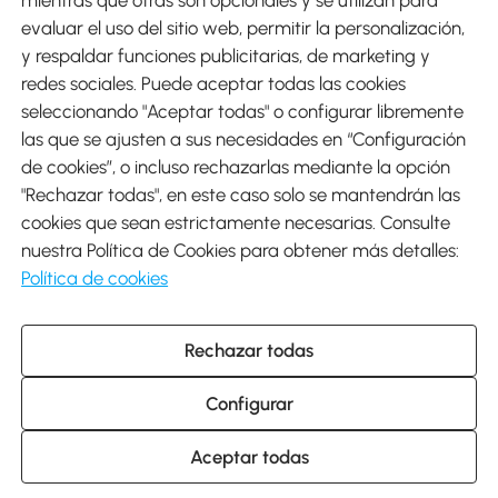
evaluar el uso del sitio web, permitir la personalización,
y respaldar funciones publicitarias, de marketing y
Envíos
redes sociales. Puede aceptar todas las cookies
seleccionando "Aceptar todas" o configurar libremente
las que se ajusten a sus necesidades en “Configuración
de cookies”, o incluso rechazarlas mediante la opción
"Rechazar todas", en este caso solo se mantendrán las
Descargar Aosom App
cookies que sean estrictamente necesarias. Consulte
nuestra Política de Cookies para obtener más detalles:
Google Play
Política de cookies
Rechazar todas
931 29 45 12 (L-V de 8:30 a 17:30h)
atencioncliente@aosom.es
Configurar
C/ Roc Gros, nº 15. 08550 Els Hostalets de Balenyà (Barcelona),
España
© 2014-2026 SPANISH AOSOM, S.L (NIF: B66295775) Todos los
Aceptar todas
derechos reservados.