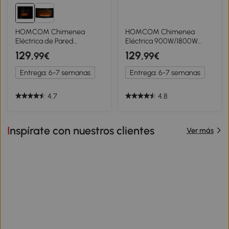
HOMCOM Chimenea
HOMCOM Chimenea
Eléctrica de Pared
Eléctrica 900W/1800W
900/1800W Chimenea
Chimenea Decorativa de
129
129
,99€
,99€
Silenciosa con Mando a
Pared con Temperatura
Distancia Termostato
Ajustable Efecto Llamas
Entrega: 6-7 semanas
Entrega: 6-7 semanas
Efecto Llamas Negro
Atmosféricas y Mando a
Distancia para Sala 25-30
m² 65x11,4x52 cm Negro
4.7
4.8
Inspírate con nuestros clientes
Ver más