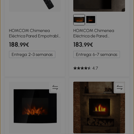
HOMCOM Chimenea
HOMCOM Chimenea
Eléctrica Pared Empotrable
Eléctrica de Pared
Ultrafina con Llama 3D
1000W/2000W con
188
183
,99€
,99€
Brillo/Velocidad Ajustable y
Temperatura Ajustable
12 Colores Guijarros
Efecto Llamas y Mando a
Entrega: 2-3 semanas
Entrega: 6-7 semanas
900/1800W
Distancia 89,2x13,5x48cm
Negro
4.7