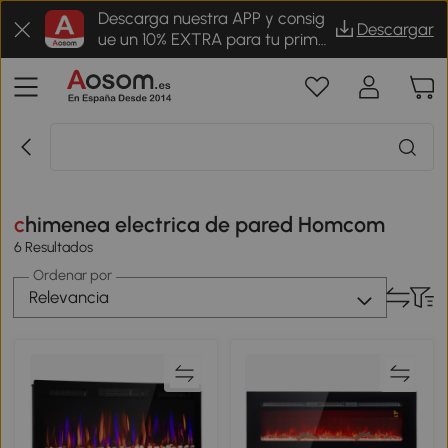
Descarga nuestra APP y consig
Descargar
ue un 10% EXTRA para tu prime
r pedido
chimenea electrica de pared Homcom
6 Resultados
Ordenar por
Relevancia