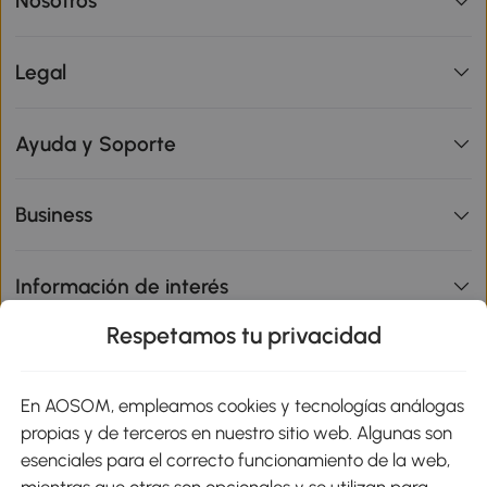
Nosotros
Legal
Ayuda y Soporte
Business
Información de interés
Respetamos tu privacidad
sitio
En AOSOM, empleamos cookies y tecnologías análogas
Métodos de Pago
propias y de terceros en nuestro sitio web. Algunas son
esenciales para el correcto funcionamiento de la web,
mientras que otras son opcionales y se utilizan para