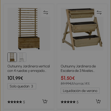
Outsunny Jardinera vertical
Outsunny Jardinera de
con 4 ruedas y enrejado
Escalera de 3 Niveles
para plantas trepadoras en
Maceteros de Madera
101
51
,99€
,50€
madera, 76x30x155 cm,
Jardinera Vertical con Tela
59,99€
Ahorras 14%
Color madera
no Tejida y Orificios de
Solo quedan
3
Drenaje Huerto Urbano
Liquidación de verano
para Plantas Macetas
Flores Jardín 71x61x77 cm
Natural
5
5