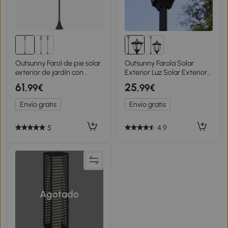
Outsunny Farol de pie solar
Outsunny Farola Solar
exterior de jardín con
Exterior Luz Solar Exterior
lámpara LED 23,5x23,5x184
Jardín Lámpara de Pie con
61
25
,99€
,99€
cm Negro
Apagado Automático IP44
para Exteriores Patio
Envío gratis
Envío gratis
Terraza 15x15x120 cm
Negro
5
4.9
Agotado