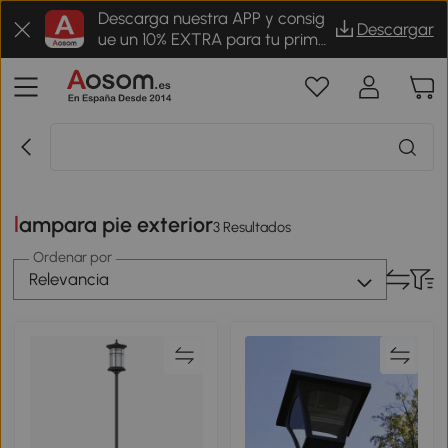
Descarga nuestra APP y consig
Descargar
ue un 10% EXTRA para tu prime
r pedido
lampara pie exterior
3 Resultados
Ordenar por
Relevancia