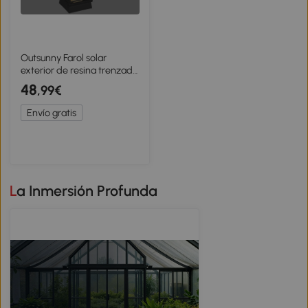
Outsunny Farol solar
exterior de resina trenzada
lámpara de pie
48
,99€
inalámbrica recargable
sensor de luz 16 x 16 x 68
Envío gratis
cm negro
La Inmersión Profunda