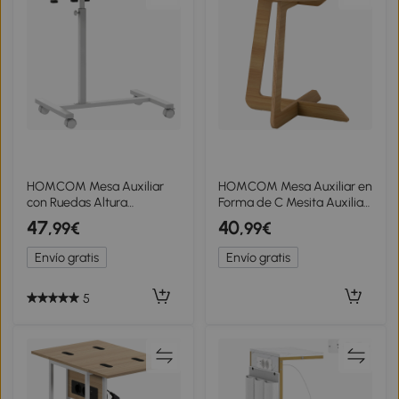
HOMCOM Mesa Auxiliar
HOMCOM Mesa Auxiliar en
con Ruedas Altura
Forma de C Mesita Auxiliar
Ajustable Superficie
Redonda Montaje Rápido
47
40
,99€
,99€
Inclinable y Marco de Metal
para Espacios Pequeños
57x40x67,5-101 cm Roble y
Salón Dormitorio Natural
Envío gratis
Envío gratis
Blanco
5