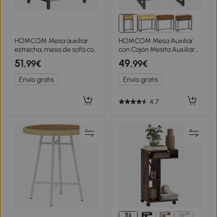
HOMCOM Mesa auxiliar
HOMCOM Mesa Auxiliar
estrecha, mesa de sofá con
con Cajón Mesita Auxiliar
almacenamiento de 3
Moderna con Patas de
51
49
,99€
,99€
niveles, revistero en V,
Acero para Pasillo Salón
estructura de acero,
40x30x76cm Natural
Envío gratis
Envío gratis
40x30x61cm, gris oscuro
4.7