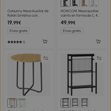
Outsunny Mesa Auxiliar de
HOMCOM Mesa auxiliar,
Ratán Sintético con
carrito en forma de C, 4
Tablero de Madera Plástica
ruedas, 3 compartimentos,
19
49
,99€
,99€
y Marco de Acero
40 x 30 x 69 cm, Marrón
Galvanizado 50x50x55 cm
rústico
Envío gratis
Envío gratis
Natural
5