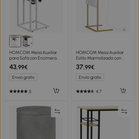
HOMCOM Mesa Auxiliar
HOMCOM Mesa Auxiliar
para Sofá con Encimera
Estilo Marmolizado con
Plegable y Estación de
Cargador USB y Espacio de
43
37
,99€
,99€
Carga Forma de C para
Almacenaje 25,5x40x71
Salón Blanco y Natural
cm Blanco y Dorado
Envío gratis
Envío gratis
5
4.7