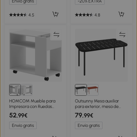
Envío gratis
-20% EXTRA
43x18x62,5cm Roble
40,6x50,8x64,2 cm Nogal
4.5
4.8
HOMCOM Mueble para
Outsunny Mesa auxiliar
Impresora con Ruedas
para exterior, mesa de
Compartimentos
patio metálica rectangular
52
79
,99€
,99€
Superiores Estantes
resistente a la intemperie
Abiertos 70x36x60 cm
con tablero de lamas para
Envío gratis
Envío gratis
Blanco
exteriores