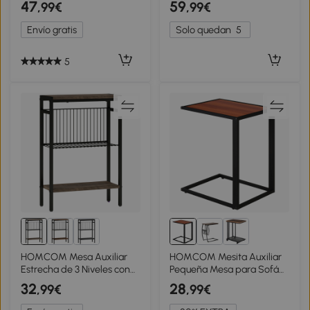
47
59
,99€
,99€
con un estante - 40x40x45
de Aluminio para Salón
cm Negro
Dormitorio 44x38x75 cm
Envío gratis
Solo quedan
5
Blanco
5
HOMCOM Mesa Auxiliar
HOMCOM Mesita Auxiliar
Estrecha de 3 Niveles con
Pequeña Mesa para Sofá
Estantes Abiertos y
en Forma de C Estructura
32
28
,99€
,99€
Estructura de Acero para
de Metal y Tablero de
Salón Dormitorio
Madera MDF