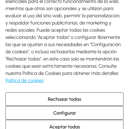
esenciales para el correcto funcionamiento de la web,
mientras que otras son opcionales y se utilizan para
evaluar el uso del sitio web, permitir la personalización,
y respaldar funciones publicitarias, de marketing y
Envíos
redes sociales. Puede aceptar todas las cookies
seleccionando "Aceptar todas" o configurar libremente
las que se ajusten a sus necesidades en “Configuración
de cookies”, o incluso rechazarlas mediante la opción
"Rechazar todas", en este caso solo se mantendrán las
Descargar Aosom App
cookies que sean estrictamente necesarias. Consulte
nuestra Política de Cookies para obtener más detalles:
Google Play
Política de cookies
Rechazar todas
931 29 45 12 (L-V de 8:30 a 17:30h)
atencioncliente@aosom.es
Configurar
C/ Roc Gros, nº 15. 08550 Els Hostalets de Balenyà (Barcelona),
España
© 2014-2026 SPANISH AOSOM, S.L (NIF: B66295775) Todos los
Aceptar todas