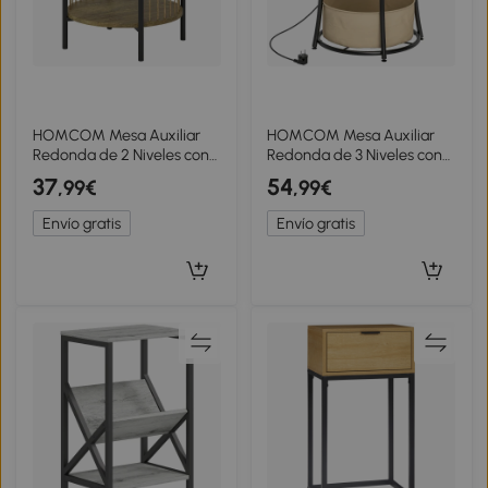
HOMCOM Mesa Auxiliar
HOMCOM Mesa Auxiliar
Redonda de 2 Niveles con
Redonda de 3 Niveles con
Estante y Estructura de
Estación de Carga 3
37
54
,99€
,99€
Acero para Salón
Estantes y Bolsa para Salón
Dormitorio 43,5x43,5x51
Dormitorio Ø50x55,1 cm
Envío gratis
Envío gratis
cm Natural
Natural