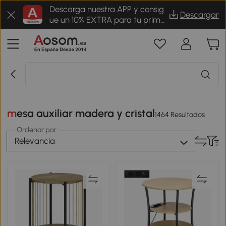
Descarga nuestra APP y consig
Descargar
ue un 10% EXTRA para tu prime
r pedido
mesa auxiliar madera y cristal
1464 Resultados
Ordenar por
Relevancia