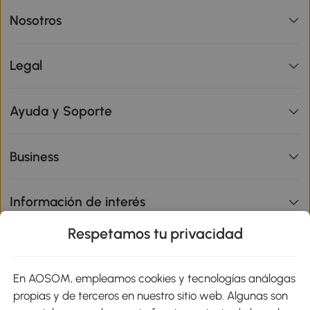
Nosotros
Legal
Ayuda y Soporte
Business
Información de interés
Respetamos tu privacidad
sitio
En AOSOM, empleamos cookies y tecnologías análogas
Métodos de Pago
propias y de terceros en nuestro sitio web. Algunas son