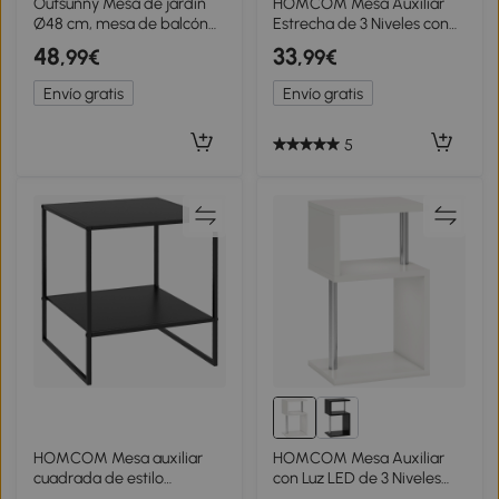
Outsunny Mesa de jardín
HOMCOM Mesa Auxiliar
Ø48 cm, mesa de balcón
Estrecha de 3 Niveles con
resistente a la intemperie
Estantes Abiertos y
48
33
,99€
,99€
de metal, mesa redonda
Estructura de Acero para
para terraza jardín balcón
Salón Dormitorio
Envío gratis
Envío gratis
Madera natural
43x18x62,5cm Negro
5
HOMCOM Mesa auxiliar
HOMCOM Mesa Auxiliar
cuadrada de estilo
con Luz LED de 3 Niveles
industrial en metal Negro
con Estantes y Estructura