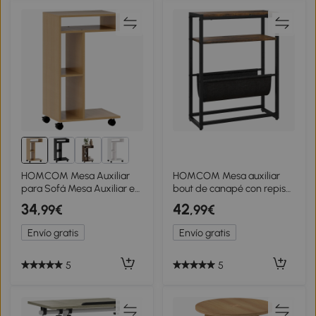
HOMCOM Mesa Auxiliar
HOMCOM Mesa auxiliar
para Sofá Mesa Auxiliar en
bout de canapé con repisa
Forma de C con Ruedas
y portarrevistas estructura
34
42
,99€
,99€
Compartimentos Abiertos
en acero diseño industrial -
40x30x69 cm Roble
43x18x56 cm
Envío gratis
Envío gratis
5
5