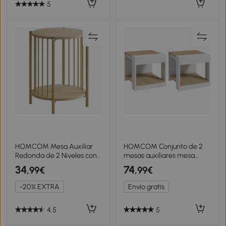
5
HOMCOM Mesa Auxiliar
HOMCOM Conjunto de 2
Redonda de 2 Niveles con
mesas auxiliares mesa
Estante de Almacenaje y
auxiliar mesita de noche
34
74
,99€
,99€
Marco de Acero para Salón
40x40x45 cm - Blanco y
Dormitorio Ø41x49 cm
natural
-20% EXTRA
Envío gratis
Natural
4.5
5