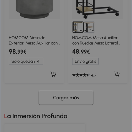
HOMCOM Mesa de
HOMCOM Mesa Auxiliar
Exterior, Mesa Auxiliar con
con Ruedas Mesa Lateral
Enfriador, Cubo de Hielo,
en Forma de C con 2
98
48
,99€
,99€
Gris Claro
Estantes Estilo Moderno
60x34,5x64,5 cm Natural
Solo quedan
4
Envío gratis
4.7
Cargar más
La Inmersión Profunda