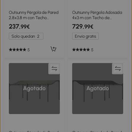
Outsunny Pérgola de Pared
Outsunny Pérgola Adosada
2,8x3,8 m con Techo
4x3 m con Techo de
Inclinado Orificios de
Policarbonato y Protección
237
729
,99€
,99€
Drenaje y Estructura
UV, Marrón
Metálica Gris
Solo quedan
2
Envío gratis
5
5
Agotado
Agotado