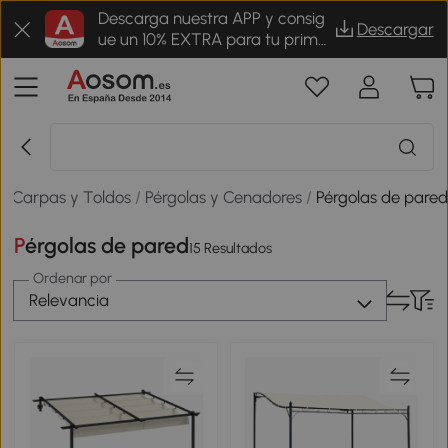
Descarga nuestra APP y consig
Descargar
ue un 10% EXTRA para tu prime
r pedido
/
Carpas y Toldos
/
Pérgolas y Cenadores
/
Pérgolas de pare
Pérgolas de pared
15 Resultados
Ordenar por
Relevancia