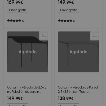
169
149
,99€
,99€
30+ Impermeable Marco
Resistente al Agua,
de Metal para Patio
Estructura Metálica,
Envío gratis
Envío gratis
Terraza Crema
Agujeros de Drenaje
5
5
Agotado
Agotado
Outsunny Pérgola de 2,5x3
Outsunny Pérgola de Pared
m, Pabellón de Jardín
2,5x3,5 m con Techo
Montado en la Pared,
Inclinado Orificios de
149
138
,99€
,99€
Resistente al Agua, Orificios
Drenaje y Estructura
de Drenaje, Toldo para
Metálica Blanco Crema