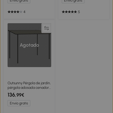
Envío gratis
Envío gratis
Sombra
4
5
Agotado
Outsunny Pérgola de jardín,
pérgola adosada cenador
de jardín con estructura
136
,99€
metálica y orificios de
drenaje, 3 x 2 m, crema
Envío gratis