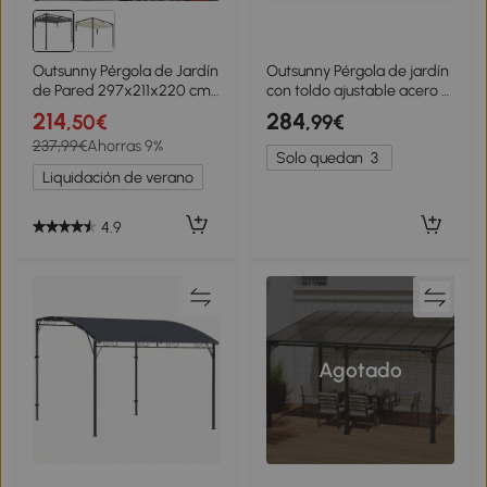
Outsunny Pérgola de Jardín
Outsunny Pérgola de jardín
de Pared 297x211x220 cm
con toldo ajustable acero y
Cenador con Techo
poliéster de alta densidad
214
284
,50€
,99€
Retráctil y Marco de Acero
3 x 2,5 m gris oscuro
237,99€
Ahorras 9%
para Patio Terraza Gris
Solo quedan
3
Oscuro
Liquidación de verano
4.9
Agotado