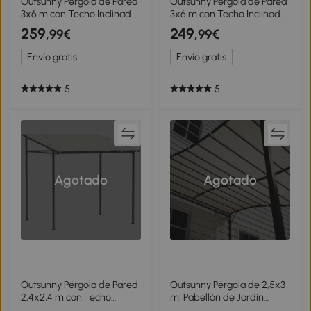
Outsunny Pérgola de Pared
Outsunny Pérgola de Pared
3x6 m con Techo Inclinado
3x6 m con Techo Inclinado
Orificios de Drenaje y
Orificios de Drenaje y
259
249
,99€
,99€
Estructura Metálica Blanco
Estructura Metálica Gris
Crema
Oscuro
Envío gratis
Envío gratis
5
5
Agotado
Agotado
Outsunny Pérgola de Pared
Outsunny Pérgola de 2,5x3
2,4x2,4 m con Techo
m, Pabellón de Jardín
Inclinado Protección UV
Montado en la Pared,