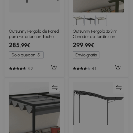
Outsunny Pérgola de Pared
Outsunny Pérgola 3x3 m
para Exterior con Techo
Cenador de Jardín con
Retráctil para Patio Terraza
Techo Retráctil de Poliéster
285
299
,99€
,99€
Jardín 390x290x220 cm
y Marco de Acero Crema y
Crema
Gris Oscuro
Solo quedan
5
Envío gratis
4.7
4.1