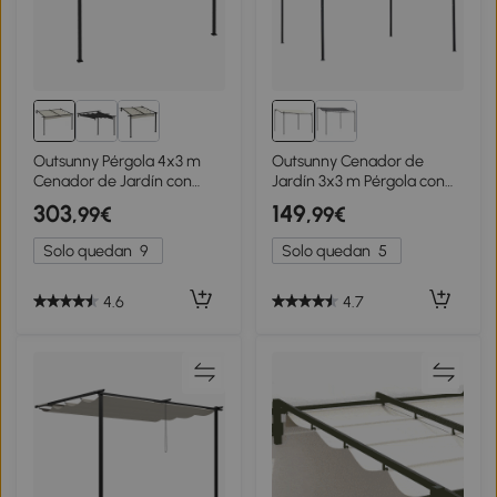
Outsunny Pérgola 4x3 m
Outsunny Cenador de
Cenador de Jardín con
Jardín 3x3 m Pérgola con
Techo Retráctil de Poliéster
Toldo y 16 Orificios de
303
149
,99€
,99€
y Marco de Acero Crema y
Drenaje para Patio Terraza
Gris Oscuro
Metal y Poliéster 180 g/m²
Solo quedan
9
Solo quedan
5
Resistente Crema
4.6
4.7