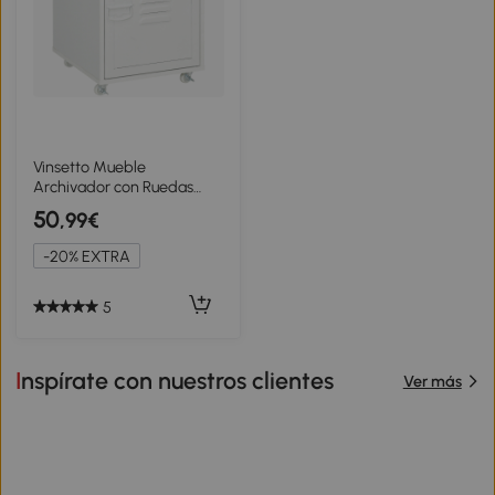
Vinsetto Mueble
Archivador con Ruedas
Estante Ajustable y Puerta
50
,99€
de Metal para Tamaño A4
para Estudio 38x38,5x55,5
-20% EXTRA
cm Blanco
5
Inspírate con nuestros clientes
Ver más