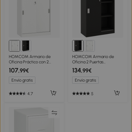
HOMCOM Armario de
HOMCOM Armario de
Oficina Práctico con 2
Oficina 2 Puertas
Puertas Correderas Llaves y
correderas con cerradura
107
134
,99€
,99€
3 Estantes para Despacho
80x40x120 cm 2 estantes
Estudio 80x40x120 cm
Paneles de Partículas Negro
Envío gratis
Envío gratis
Blanco
4.7
5