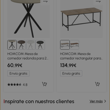
2+
HOMCOM Mesa de
HOMCOM Mesa de
comedor redonda para 2
comedor rectangular para
personas con tablero de
6-8 personas mesa de
60
134
,99€
,99€
aspecto madera y patas
cocina estilo industrial 180 x
cruzadas de acero, Blanco
80 x 75,5 cm efecto
Envío gratis
Envío gratis
Roble
madera natural
4.8
Inspírate con nuestros clientes
Ver más