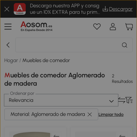
Descarga nuestra APP y consig
Descargar
ue un 10% EXTRA para tu prime
r pedido
Hogar
/
Muebles de comedor
Muebles de comedor Aglomerado
2
Resultados
de madera
Ordenar por
Relevancia
Material: Aglomerado de madera
Limpiar todo