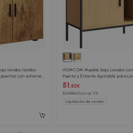
ajo lavabo lavabo
HOMCOM Mueble bajo Lavabo co
 puertas con estante
Puerta y Estante Ajustable para L
antracita y aspecto
con Pedestal 60x30x59,5 cm Roble
51
,50€
57,99€
Ahorras 11%
Liquidación de verano