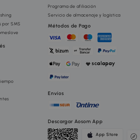
Programa de afiliación
ishing
Servicio de almacenaje y logística
as por SMS
Métodos de Pago
omeslove
rés
tiempo
Envíos
ntes
Descargar Aosom App
App Store