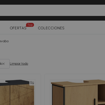
Top
OFERTAS
COLECCIONES
lavabo
do
Limpiar todo
Comparar
Compar