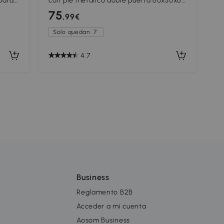
para
con pie metálico doble puerta 60x30x60
60 cm
cm - Blanco y madera
75
,99€
Solo quedan
7
4.7
Business
Reglamento B2B
Acceder a mi cuenta
Aosom Business