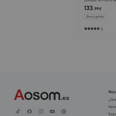
Lavabo Armario de
Bisagras Amortig
133
,99€
Blanco Brillante
Envío gratis
5
Nos
¿Qu
Noti
Exp