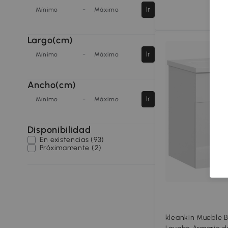
-
Ir
Mínimo
Máximo
Largo(cm)
-
Ir
Mínimo
Máximo
Ancho(cm)
-
Ir
Mínimo
Máximo
Disponibilidad
En existencias (93)
Próximamente (2)
kleankin Mueble 