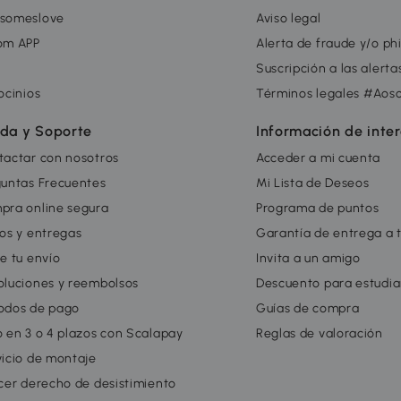
someslove
Aviso legal
om APP
Alerta de fraude y/o ph
g
Suscripción a las alert
ocinios
Términos legales #Aos
da y Soporte
Información de inte
tactar con nosotros
Acceder a mi cuenta
guntas Frecuentes
Mi Lista de Deseos
pra online segura
Programa de puntos
os y entregas
Garantía de entrega a 
e tu envío
Invita a un amigo
oluciones y reembolsos
Descuento para estudia
odos de pago
Guías de compra
 en 3 o 4 plazos con Scalapay
Reglas de valoración
icio de montaje
cer derecho de desistimiento