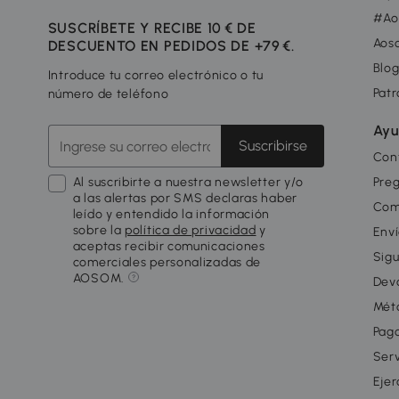
#Ao
SUSCRÍBETE Y RECIBE 10 € DE
Aos
DESCUENTO EN PEDIDOS DE +79 €.
Blo
Introduce tu correo electrónico o tu
Patr
número de teléfono
Ayu
Suscribirse
Con
Al suscribirte a nuestra newsletter y/o
Pre
a las alertas por SMS declaras haber
Com
leído y entendido la información
sobre la
política de privacidad
y
Enví
aceptas recibir comunicaciones
Sigu
comerciales personalizadas de
AOSOM.
Dev
Mét
Pago
Serv
Ejer