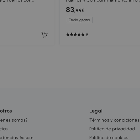
 2 Puertas con
Puertas y Compartimento Abierto 
uadas 61x40x50 cm
Lavabo con o sin Pedestal 80x40x
83
,99€
Crema y Nogal
Envío gratis
5
otros
Legal
ienes somos?
Términos y condiciones
cias
Política de privacidad
eriencias Aosom
Política de cookies