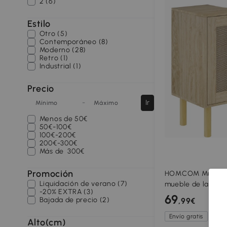
2 (6)
Estilo
Otro (5)
Contemporáneo (8)
Moderno (28)
Retro (1)
Industrial (1)
Precio
-
Ir
Mínimo
Máximo
Menos de
50€
50€-100€
100€-200€
200€-300€
Más de
300€
Promoción
HOMCOM Mueble d
Liquidación de verano (7)
mueble de lavabo 
-20% EXTRA (3)
patas de madera d
69
Bajada de precio (2)
,99€
60x30x60 cm Rob
Envío gratis
Alto(cm)