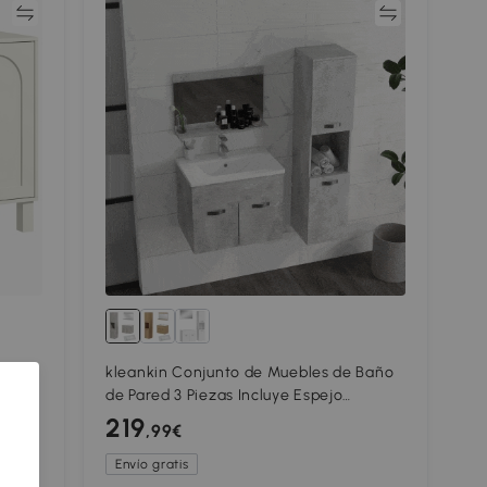
ar
Comparar
eble
kleankin Conjunto de Muebles de Baño
de Pared 3 Piezas Incluye Espejo
 Crema
Armario con Lavabo Cerámico y
219
,99€
Columna Auxiliar de Baño Gris
Envío gratis