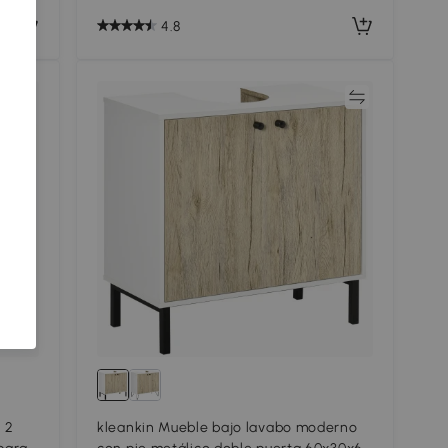
4.8
ar
Comparar
 2
kleankin Mueble bajo lavabo moderno