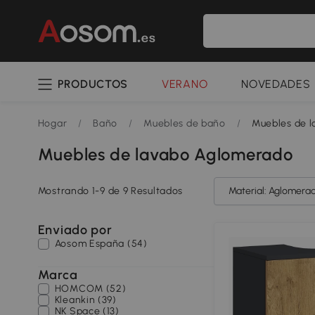
PRODUCTOS
VERANO
NOVEDADES
Hogar
/
Baño
/
Muebles de baño
/
Muebles de 
Muebles de lavabo Aglomerado
Mostrando 1-9 de 9 Resultados
Material: Aglomera
Enviado por
Aosom España (54)
Marca
HOMCOM (52)
Kleankin (39)
NK Space (13)