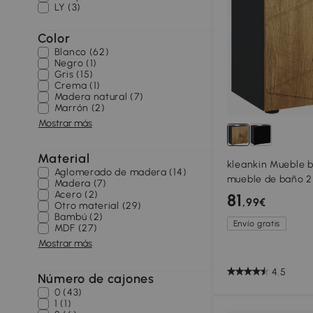
LY (3)
Color
Blanco (62)
Negro (1)
Gris (15)
Crema (1)
Madera natural (7)
Marrón (2)
Mostrar más
Material
kleankin Mueble b
Aglomerado de madera (14)
mueble de baño 2
Madera (7)
60x30x60 cm Gris
Acero (2)
81
,99€
Otro material (29)
madera
Bambú (2)
Envío gratis
MDF (27)
Mostrar más
4.5
Número de cajones
0 (43)
1 (1)