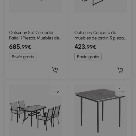
Outsunny Set Comedor
Outsunny Conjunto de
Patio 11 Piezas, Muebles de
muebles de jardín 5 piezas
Exterior con 6 Sillones, 4
Mesa de vidrio con 4 sillas
685
423
,99€
,99€
Pufs, Gris
transpirables plegables
respaldo trenzado de
Envío gratis
Envío gratis
cuerda