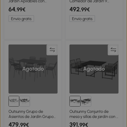
Jardín Apilables con
Comedor de Jardín 9
Reposabrazos Curvos, en
Piezas, Mesa y Sillas para 8
64
492
,99€
,99€
Acero y Tejido
Personas, Set de Exterior
Transpirable, 54x71x93 cm,
con Tablero en Vidrio
Envío gratis
Envío gratis
Gris Claro
Templado, Gris
Agotado
Agotado
Outsunny Grupo de
Outsunny Conjunto de
Asientos de Jardín Grupo
mesa y sillas de jardín con 1
de Asientos al Aire Libre,
mesa de comedor y 4 sillas,
479
391
,99€
,99€
resistente a la intemperie,
respaldo plegable, vidrio