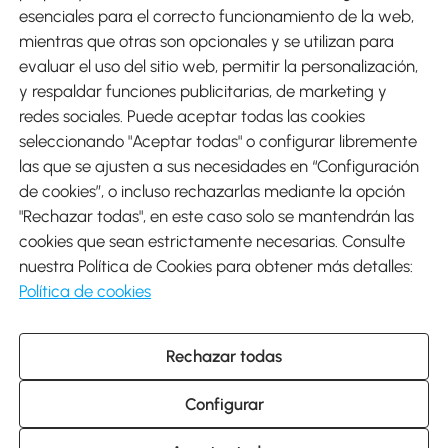
esenciales para el correcto funcionamiento de la web,
mientras que otras son opcionales y se utilizan para
evaluar el uso del sitio web, permitir la personalización,
y respaldar funciones publicitarias, de marketing y
Envíos
redes sociales. Puede aceptar todas las cookies
seleccionando "Aceptar todas" o configurar libremente
las que se ajusten a sus necesidades en “Configuración
de cookies”, o incluso rechazarlas mediante la opción
"Rechazar todas", en este caso solo se mantendrán las
Descargar Aosom App
cookies que sean estrictamente necesarias. Consulte
nuestra Política de Cookies para obtener más detalles:
Google Play
Política de cookies
Rechazar todas
931 29 45 12 (L-V de 8:30 a 17:30h)
atencioncliente@aosom.es
Configurar
C/ Roc Gros, nº 15. 08550 Els Hostalets de Balenyà (Barcelona),
España