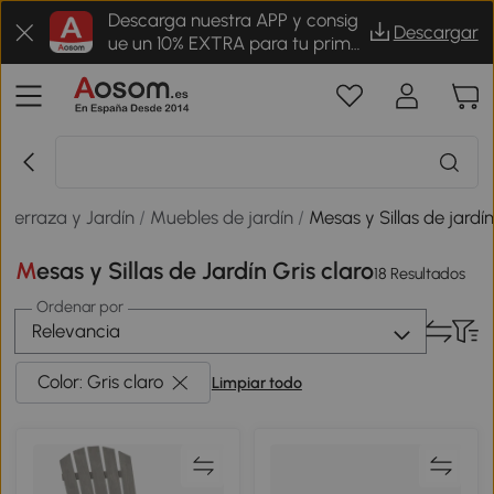
Descarga nuestra APP y consig
Descargar
ue un 10% EXTRA para tu prime
r pedido
Terraza y Jardín
/
Muebles de jardín
/
Mesas y Sillas de jardí
Mesas y Sillas de Jardín Gris claro
18 Resultados
Ordenar por
Relevancia
Color: Gris claro
Limpiar todo