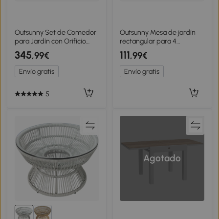
Outsunny Set de Comedor
Outsunny Mesa de jardín
para Jardín con Orificio
rectangular para 4
para Sombrilla, Mesa, Sillas
personas, mesa de
345
111
,99€
,99€
para 4, Gris claro
comedor exterior con
orificio para parasol, 85 x
Envío gratis
Envío gratis
85 x 72,5 cm, gris
5
Agotado