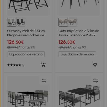
Outsunny Pack de 2 Sillas
Outsunny Set de 2 Sillas de
Plegables Reclinables de
Jardín Exterior de Ratán
Jardín Exterior con
con Cojines Reposabrazos
126
126
,50€
,50€
Respaldo Alto Ajustable en
y Marco de Acero para
139,99€
Ahorras 9%
139,99€
Ahorras 9%
5 Posiciones Reposapiés
Terraza 54x65x80 cm Gris
Gris
Liquidación de verano
Liquidación de verano
5