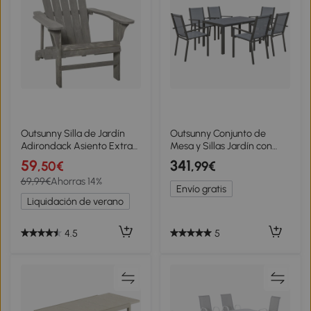
Outsunny Silla de Jardín
Outsunny Conjunto de
Adirondack Asiento Extra
Mesa y Sillas Jardín con
Ancho Carga 150 kg para
Sillas Apilables y Marco de
59
341
,50€
,99€
Patio Terraza Balcón
Acero para Terraza Patio
69,99€
Ahorras 14%
78x89x88 cm Gris Claro
Gris Claro
Envío gratis
Liquidación de verano
4.5
5