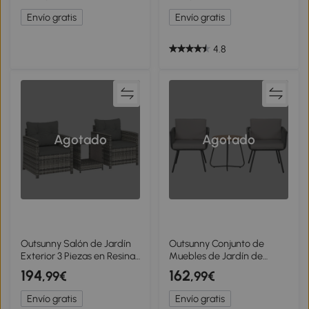
150x80x74 cm
templado
Envío gratis
Envío gratis
4.8
Agotado
Agotado
Outsunny Salón de Jardín
Outsunny Conjunto de
Exterior 3 Piezas en Resina
Muebles de Jardín de
Trenzada Mesa y 2 Sillones
Ratán 3 Piezas Incluye 1
194
162
,99€
,99€
con Cojines, 62x65x75cm,
Mesa y 2 Sillones con
Gris Claro
Cojines Acolchados Gris
Envío gratis
Envío gratis