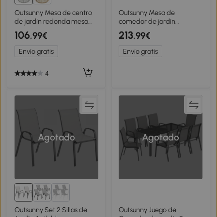
Outsunny Mesa de centro
Outsunny Mesa de
de jardín redonda mesa
comedor de jardín
auxiliar de resina de
extensible para 6 personas
106
213
,99€
,99€
imitación de ratán y
con tablero rectangular,
tablero de vidrio templado
armazón de aluminio,
Envío gratis
Envío gratis
60x37 cm
160x80x75 cm
4
Agotado
Agotado
Outsunny Set 2 Sillas de
Outsunny Juego de