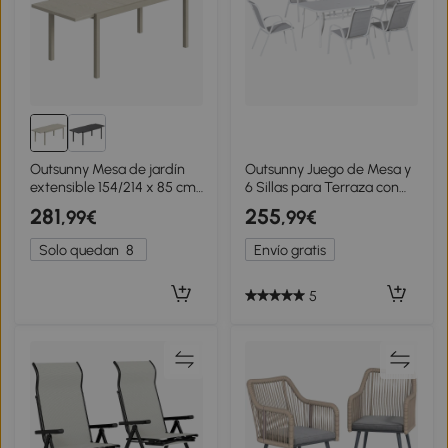
Outsunny Mesa de jardín
Outsunny Juego de Mesa y
extensible 154/214 x 85 cm
6 Sillas para Terraza con
Mesa de comedor de
Orificio para Sombrilla y
281
255
,99€
,99€
aluminio para 8-10
Encimera de Cristal para
personas con efecto
Terraza Patio Gris
Solo quedan
8
Envío gratis
madera Gris claro
5