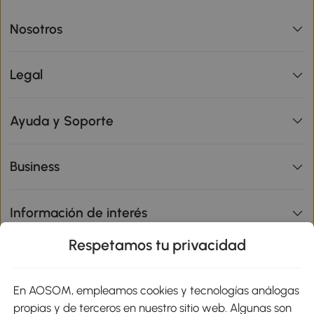
Nosotros
Legal
Ayuda y Soporte
Business
Información de interés
Respetamos tu privacidad
sitio
En AOSOM, empleamos cookies y tecnologías análogas
Métodos de Pago
propias y de terceros en nuestro sitio web. Algunas son