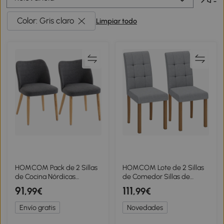
Color: Gris claro
Limpiar todo
HOMCOM Pack de 2 Sillas
HOMCOM Lote de 2 Sillas
de Cocina Nórdicas
de Comedor Sillas de
Tapizadas de Lino
Cocina Modernas con
91
111
,99€
,99€
Respaldo Curvo Asiento
Asiento Acolchado en
Acolchado Patas de
Tejido Efecto Lino Gris
Envío gratis
Novedades
Madera Gris Claro
Claro