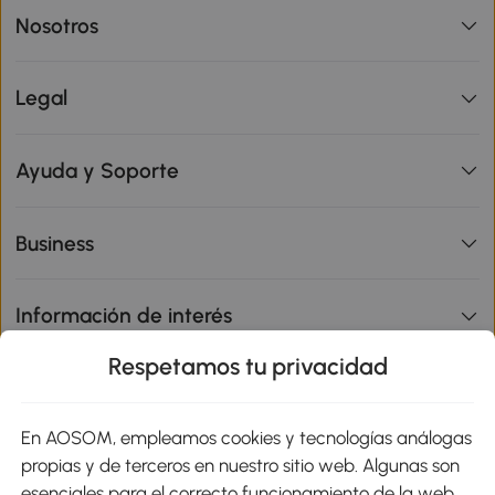
Nosotros
Legal
Ayuda y Soporte
Business
Información de interés
Respetamos tu privacidad
sitio
En AOSOM, empleamos cookies y tecnologías análogas
Métodos de Pago
propias y de terceros en nuestro sitio web. Algunas son
esenciales para el correcto funcionamiento de la web,