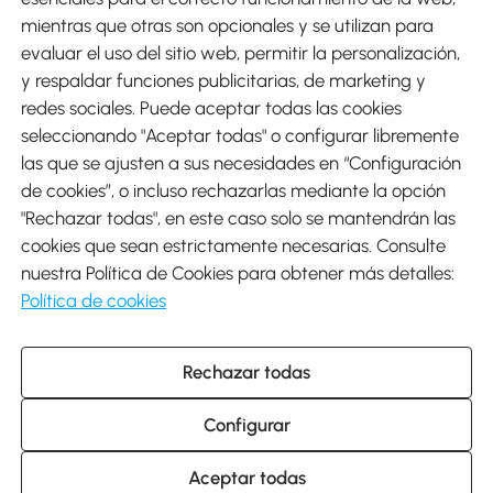
mientras que otras son opcionales y se utilizan para
evaluar el uso del sitio web, permitir la personalización,
y respaldar funciones publicitarias, de marketing y
Envíos
redes sociales. Puede aceptar todas las cookies
seleccionando "Aceptar todas" o configurar libremente
las que se ajusten a sus necesidades en “Configuración
de cookies”, o incluso rechazarlas mediante la opción
"Rechazar todas", en este caso solo se mantendrán las
Descargar Aosom App
cookies que sean estrictamente necesarias. Consulte
nuestra Política de Cookies para obtener más detalles:
Google Play
Política de cookies
Rechazar todas
931 29 45 12 (L-V de 8:30 a 17:30h)
atencioncliente@aosom.es
Configurar
C/ Roc Gros, nº 15. 08550 Els Hostalets de Balenyà (Barcelona),
España
© 2014-2026 SPANISH AOSOM, S.L (NIF: B66295775) Todos los
Aceptar todas