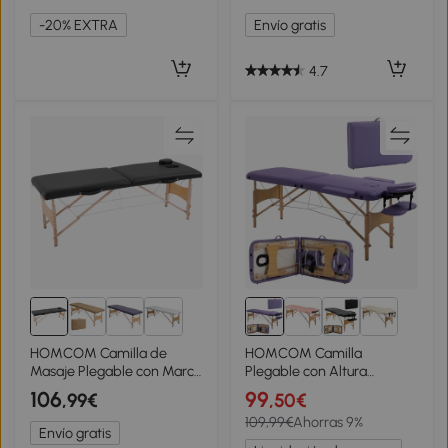
Brazos 215x60x62-89 cm
Apoyabrazos 185x70x58-
-20% EXTRA
Envío gratis
Gris
82 cm Negro
4.7
HOMCOM Camilla de
HOMCOM Camilla
Masaje Plegable con Marco
Plegable con Altura
de Madera con Altura
Ajustable 67-92cm para
106
99
,99€
,50€
Regulable y Bolsa de
Uso Profesional de Belleza
109,99€
Ahorras 9%
Transporte 186x60x61-87
Acupuntura y Fisioterapia
Envío gratis
cm Negro
210x81cm Púrpura