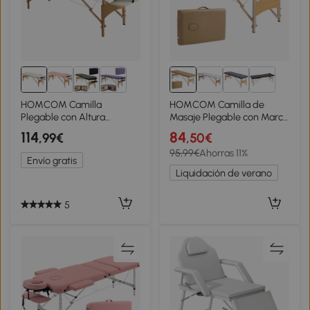
HOMCOM Camilla
HOMCOM Camilla de
Plegable con Altura
Masaje Plegable con Marco
Ajustable 67-92 cm para
de Madera con Altura
114
84
,99€
,50€
Uso Profesional de Belleza
Regulable y Bolsa de
95,99€
Ahorras 11%
Acupuntura y Fisioterapia
Transporte 186x60x61-87
Envío gratis
210x81 cm Crema
cm Marrón
Liquidación de verano
5