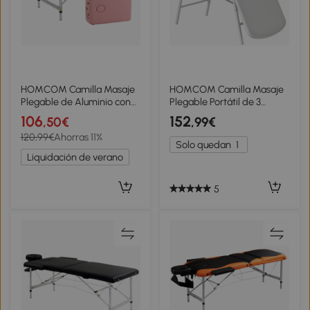
HOMCOM Camilla Masaje
HOMCOM Camilla Masaje
Plegable de Aluminio con
Plegable Portátil de 3
Altura Ajustable 3 Zonas
Zonas con Respaldo
106
152
,50€
,99€
Reposacabezas Extraíble
Ajustable Reposacabezas
120,99€
Ahorras 11%
Bolsa de Transporte Rosa
Reposabrazos 182x82x68
Solo quedan
1
cm Blanco
Liquidación de verano
5