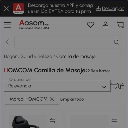
Descarga nuestra APP y consig
Descargar
ue un 10% EXTRA para tu prime
r pedido
Hogar
/
Salud y Belleza
/
Camilla de masaje
HOMCOM Camilla de Masaje
22 Resultados
Ordenar por
Relevancia
Marca: HOMCOM
Limpiar todo