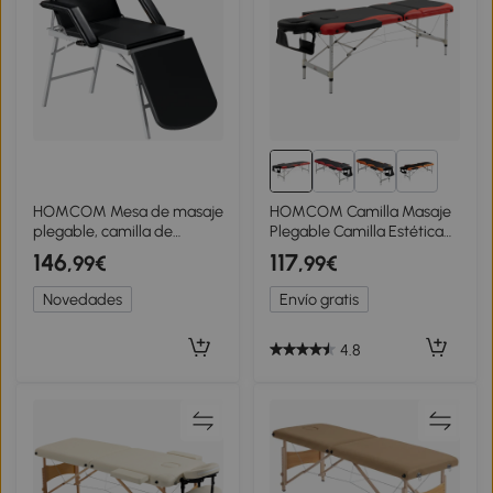
1+
HOMCOM Mesa de masaje
HOMCOM Camilla Masaje
plegable, camilla de
Plegable Camilla Estética
masaje 3 zonas portátil 182
Profesional de Aluminio de
146
117
,99€
,99€
x 62 cm con
3 Zonas con Respaldo
reposacabezas y
Altura Ajustable 9 Niveles
Novedades
Envío gratis
reposabrazos
Reposacabezas Extraíble
desmontables, negro
Reposabrazos Bolsa para
Spa 215x81 cm Negro y Rojo
4.8