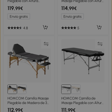
Plegable con Altura
Masaje Plegable con Altura
Ajustable 67-92 cm para
Ajustable en 7 Posiciones
119
114
,99€
,99€
Uso Profesional de Belleza
Reposacabezas y
Acupuntura y Fisioterapia
Apoyabrazos 185x70x58-
Envío gratis
Envío gratis
210x81 cm Negro
82 cm Beige
4.8
5
HOMCOM Camilla Masaje
HOMCOM Camilla de
Plegable de Madera de 3
Masaje Plegable con Altura
Zonas con Altura Respaldo
Ajustable en 7 Posiciones
112
111
,99€
,99€
Reposacabezas Ajustables
Reposacabezas y