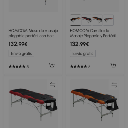
1+
HOMCOM Mesa de masaje
HOMCOM Camilla de
plegable portátil con bolsa
Masaje Plegable y Portátil
de transporte carga máx
215x60x61-84cm Mesa
132
132
,99€
,99€
225 Kg altura ajustable
Ajustable en Altura con
185x70 cm Negro
Reposacabezas y
Envío gratis
Envío gratis
Apoyabrazos para Tatuaje
Fisioterapia Negro y
Naranja
5
5