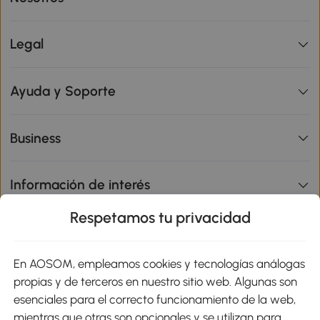
Legal
Ayuda y Soporte
Business
Información de interés
Respetamos tu privacidad
sitio
En AOSOM, empleamos cookies y tecnologías análogas
Métodos de Pago
propias y de terceros en nuestro sitio web. Algunas son
esenciales para el correcto funcionamiento de la web,
mientras que otras son opcionales y se utilizan para