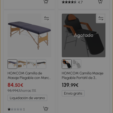
4.7
Agotado
HOMCOM Camilla de
HOMCOM Camilla Masaje
Masaje Plegable con Marco
Plegable Portátil de 3
de Madera con Altura
Zonas con Respaldo
84
139
,50€
,99€
Regulable y Bolsa de
Ajustable Reposacabezas
95,99€
Ahorras 11%
Transporte 186x60x61-87
Reposabrazos 182x82x68
Envío gratis
cm Púrpura
cm Naranja
Liquidación de verano
1