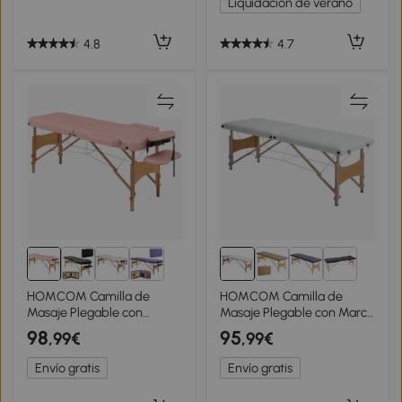
Liquidación de verano
4.8
4.7
HOMCOM Camilla de
HOMCOM Camilla de
Masaje Plegable con
Masaje Plegable con Marco
Reposacabezas Extraíble
de Madera con Altura
98
95
,99€
,99€
Asa Marco de Madera y
Regulable y Bolsa de
Altura Regulable
Transporte 186x60x61-87
Envío gratis
Envío gratis
210x81x67-92 cm Rosa
cm Crema