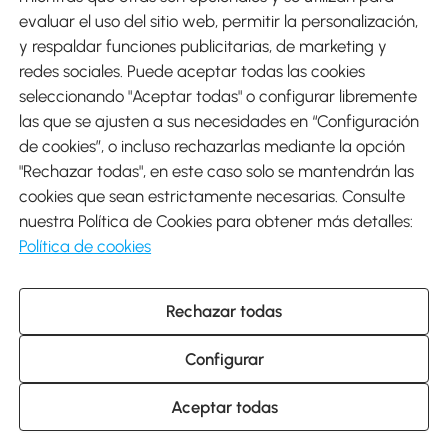
evaluar el uso del sitio web, permitir la personalización,
y respaldar funciones publicitarias, de marketing y
Envíos
redes sociales. Puede aceptar todas las cookies
seleccionando "Aceptar todas" o configurar libremente
las que se ajusten a sus necesidades en “Configuración
de cookies”, o incluso rechazarlas mediante la opción
"Rechazar todas", en este caso solo se mantendrán las
Descargar Aosom App
cookies que sean estrictamente necesarias. Consulte
nuestra Política de Cookies para obtener más detalles:
Google Play
Política de cookies
Rechazar todas
931 29 45 12 (L-V de 8:30 a 17:30h)
atencioncliente@aosom.es
Configurar
C/ Roc Gros, nº 15. 08550 Els Hostalets de Balenyà (Barcelona),
España
© 2014-2026 SPANISH AOSOM, S.L (NIF: B66295775) Todos los
Aceptar todas
derechos reservados.