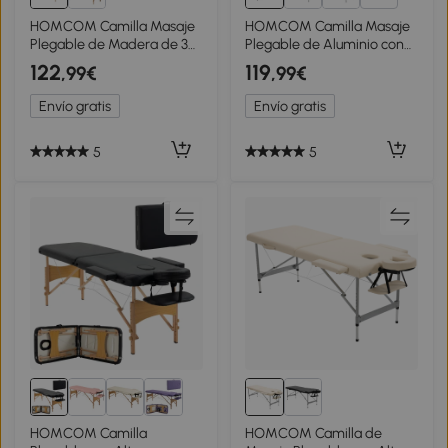
1+
HOMCOM Camilla Masaje
HOMCOM Camilla Masaje
Plegable de Madera de 3
Plegable de Aluminio con
Zonas con Altura Ajustable
Altura Ajustable 3 Zonas
122
119
,99€
,99€
Reposacabezas
Reposacabezas
Reposabrazos 215x60x62-
Reposabrazos Blanco
Envío gratis
Envío gratis
89 cm Negro
5
5
HOMCOM Camilla
HOMCOM Camilla de