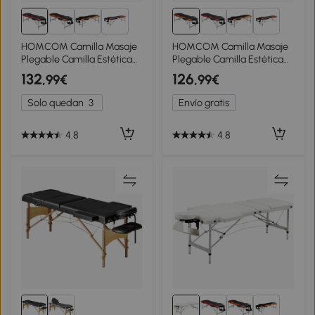
1+
1+
HOMCOM Camilla Masaje
HOMCOM Camilla Masaje
Plegable Camilla Estética
Plegable Camilla Estética
Profesional de Aluminio de
Profesional de Aluminio de
132
126
,99€
,99€
3 Zonas con Respaldo
3 Zonas con Respaldo
Altura Ajustable 9 Niveles
Altura Ajustable 9 Niveles
Solo quedan
3
Envío gratis
Reposacabezas Extraíble
Reposacabezas Extraíble
Reposabrazos Bolsa para
Reposabrazos Bolsa para
Spa 210x81 cm Negro y
Spa 210x81cm Negro y
4.8
4.8
Rojo
Naranja