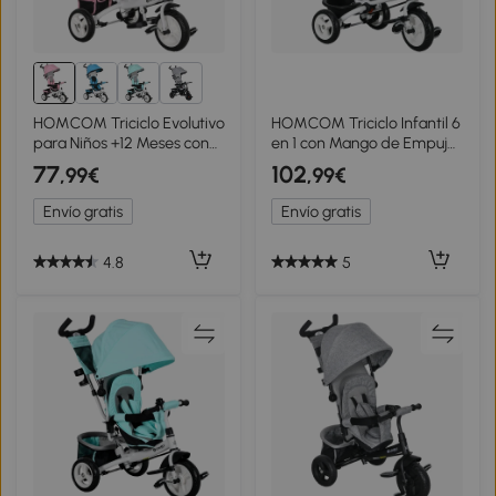
1+
HOMCOM Triciclo Evolutivo
HOMCOM Triciclo Infantil 6
para Niños +12 Meses con
en 1 con Mango de Empuje,
Toldo Plegable Mango de
Toldo, Cinturón, Cesta, 18+
77
102
,99€
,99€
Empuje Telescópico y
Meses, Rosa
Cinturón de Seguridad
Envío gratis
Envío gratis
Rosa
4.8
5