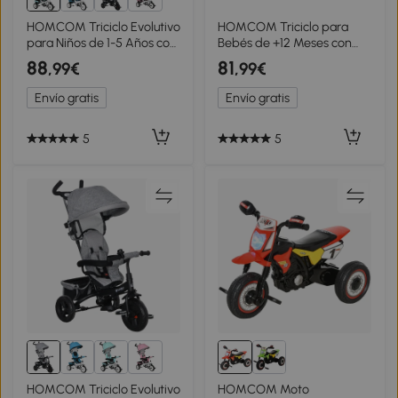
1+
HOMCOM Triciclo Evolutivo
HOMCOM Triciclo para
para Niños de 1-5 Años con
Bebés de +12 Meses con
Toldo Plegable Mango
Toldo Plegable Mango de
88
81
,99€
,99€
Telescópico y Cinturón de
Empuje Telescópico y
Seguridad Verde Mint
Desmontable y
Envío gratis
Envío gratis
Portabotellas Blanco
5
5
1+
HOMCOM Triciclo Evolutivo
HOMCOM Moto