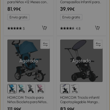
para Niños +12 Meses con
Correpasillos Infantil para
Toldo Plegable Mango de
Niños de +18 Meses con
81
39
,99€
,99€
Empuje Telescópico y
Apariencia de Moto de
Cinturón de Seguridad Gris
Montaña con 3 Ruedas con
Envío gratis
Envío gratis
Luces y Sonido Pedales
Diseño Único 71x40x51 cm
Rojo
5
4.8
Agotado
Agotado
HOMCOM Triciclo para
HOMCOM Triciclo infantil
Niños Bicicleta para Niños
Capota plegable Mango
Cesta Trasera Portavasos
extraíble Cesta de
111
83
,99€
,99€