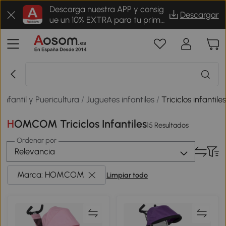
Descarga nuestra APP y consig
Descargar
ue un 10% EXTRA para tu prime
r pedido
Infantil y Puericultura
/
Juguetes infantiles
/
Triciclos infantile
HOMCOM Triciclos Infantiles
15 Resultados
Ordenar por
Relevancia
Marca: HOMCOM
Limpiar todo