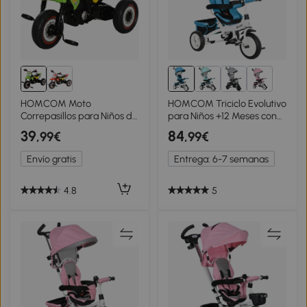
1+
HOMCOM Moto
HOMCOM Triciclo Evolutivo
Correpasillos para Niños de
para Niños +12 Meses con
18-36 Meses Triciclo para
Toldo Plegable Mango de
39
84
,99€
,99€
Niños con 3 Ruedas Luces y
Empuje Telescópico y
Músicas 71x40x51 cm
Cinturón de Seguridad Azul
Envío gratis
Entrega: 6-7 semanas
Verde
4.8
5