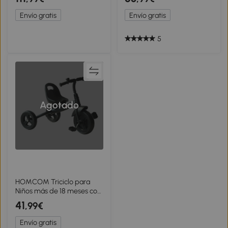
Capota Metal Azul
almacenamiento 105 x 47 x
98 cm Acero Azul y Negro
Envío gratis
Envío gratis
5
Agotado
HOMCOM Triciclo para
Niños más de 18 meses con
Timbre Guardabarros
41
,99€
Rueda de Seguridad
79x50,5x58 cm Negro
Envío gratis