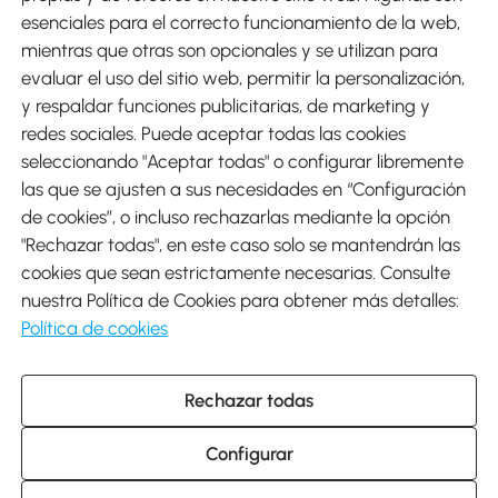
esenciales para el correcto funcionamiento de la web,
mientras que otras son opcionales y se utilizan para
evaluar el uso del sitio web, permitir la personalización,
y respaldar funciones publicitarias, de marketing y
Envíos
redes sociales. Puede aceptar todas las cookies
seleccionando "Aceptar todas" o configurar libremente
las que se ajusten a sus necesidades en “Configuración
de cookies”, o incluso rechazarlas mediante la opción
"Rechazar todas", en este caso solo se mantendrán las
Descargar Aosom App
cookies que sean estrictamente necesarias. Consulte
nuestra Política de Cookies para obtener más detalles:
Google Play
Política de cookies
Rechazar todas
931 29 45 12 (L-V de 8:30 a 17:30h)
atencioncliente@aosom.es
Configurar
C/ Roc Gros, nº 15. 08550 Els Hostalets de Balenyà (Barcelona),
España