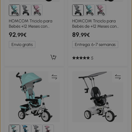
HOMCOM Triciclo para
HOMCOM Triciclo para
Bebés +12 Meses con
Bebés de +12 Meses con
Mango de Empuje
Mango de Empuje
92
89
,99€
,99€
Telescópico y
Telescópico y
Desmontable Bolso para
Desmontable Bolso para
Envío gratis
Entrega: 6-7 semanas
Mamá y Portabotellas
Mamá y Portabotellas Gris
Verde Mint
5