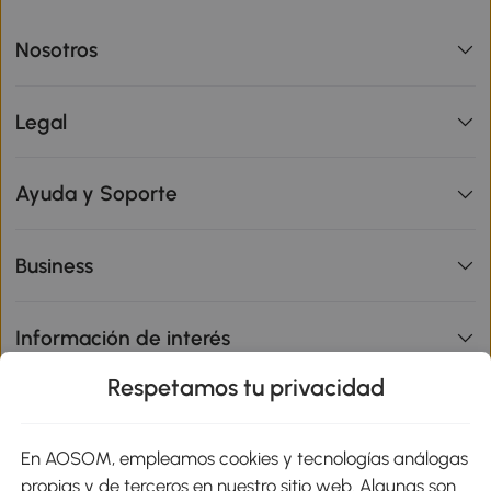
Nosotros
Legal
Ayuda y Soporte
Business
Información de interés
Respetamos tu privacidad
sitio
En AOSOM, empleamos cookies y tecnologías análogas
Métodos de Pago
propias y de terceros en nuestro sitio web. Algunas son