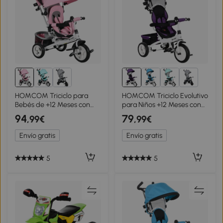
1+
HOMCOM Triciclo para
HOMCOM Triciclo Evolutivo
Bebés de +12 Meses con
para Niños +12 Meses con
Mango de Empuje
Toldo Plegable Mango de
94
79
,99€
,99€
Telescópico y
Empuje Telescópico y
Desmontable Bolso para
Cinturón de Seguridad
Envío gratis
Envío gratis
Mamá y Portabotellas Rosa
Violeta
5
5