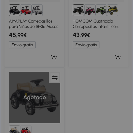
AIYAPLAY Correpasillos
HOMCOM Cuatriciclo
para Niños de 18-36 Meses
Correpasillos Infantil con
Mercedes-Benz Clase C
Luces Sonidos y Asiento
45
43
,99€
,99€
con Bocina Sonidos de
Amplio para Niños +18
Motor y Espacio de
Meses 67,5x38x44 cm
Envío gratis
Envío gratis
Almacenaje Negro
Negro
Agotado