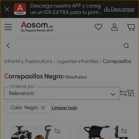
Descarga nuestra APP y consig
Descargar
ue un 10% EXTRA para tu prime
r pedido
Infantil y Puericultura
/
Juguetes infantiles
/
Correpasillos
Correpasillos Negro
9 Resultados
Ordenar por
Relevancia
Color: Negro
Limpiar todo