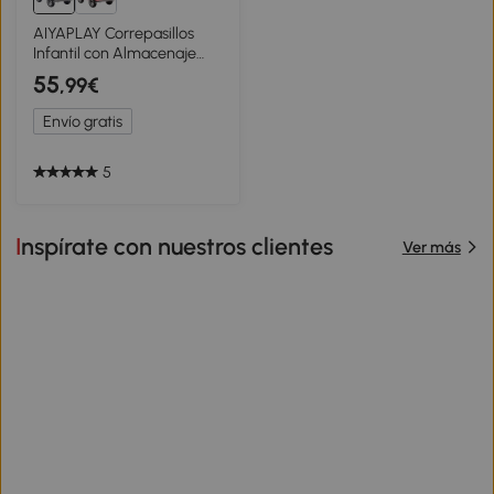
AIYAPLAY Correpasillos
Infantil con Almacenaje
Volante Sistema Anti-
55
,99€
Vuelco y Diseño Seguro y
Divertido 77,5x41,5x45 cm
Envío gratis
Negro
5
Inspírate con nuestros clientes
Ver más