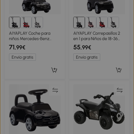
AIYAPLAY Coche para
AIYAPLAY Correpasillos 2
niños Mercedes‑Benz
en 1 para Niños de 18-36
(licencia) con asa
Meses LAND ROVER
71
55
,99€
,99€
desmontable — 91 x 40 x
DISCOVERY con
83 cm, negro
Almacenaje Mango y
Envío gratis
Envío gratis
Barandilla Extraíbles Negro