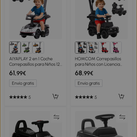
AIYAPLAY 2 en 1 Coche
HOMCOM Correpasillos
Correpasillos para Niños 12-
para Niños con Licencia
36 Meses Lamborghini
Mercedes G350 Coche
61
68
,99€
,99€
Essenza SCV12 Andador
Correpasillos para Niños de
Empujador con Bocina
1-3 Años con Bocina Capota
Envío gratis
Envío gratis
Mango de Empuje y
Extraíble y Barandilla
Barandilla Extraíbles
Carga 25 kg 85,5x40,5x95
86,5x40x89,5 cm Blanco y
cm Negro
5
5
Negro