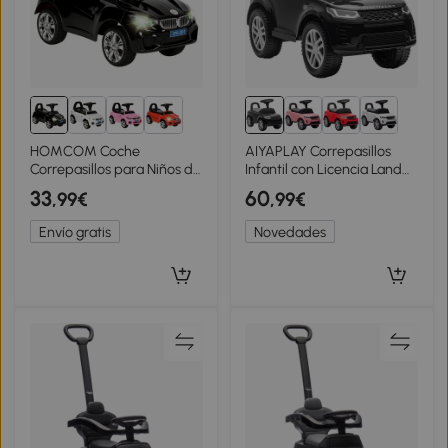
HOMCOM Coche
AIYAPLAY Correpasillos
Correpasillos para Niños de
Infantil con Licencia Land
18-36 Meses con Faros
Rover Vehículo para
33
60
,99€
,99€
Música Bocina Volante
Empujar Claxon Sonidos
Espacio de Almacenaje y
de Motor Almacenamiento
Envío gratis
Novedades
Asa Negro
Bajo el Asiento Negro