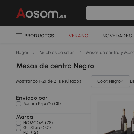
PRODUCTOS
VERANO
NOVEDADES
Hogar
/
Muebles de salón
/
Mesas de centro y Mesa
Mesas de centro Negro
Mostrando 1-21 de 21 Resultados
Color: Negro
Li
Enviado por
Aosom España (31)
Marca
HOMCOM (78)
GL Store (32)
PD1 (12)