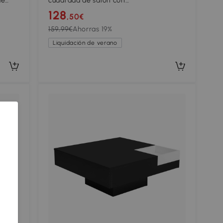
de
cuadrada de salón con
 Negro
almacenamiento, 70x70x35,5 cm,
128
,50€
Negro+Blanco
159,99€
Ahorras 19%
Liquidación de verano