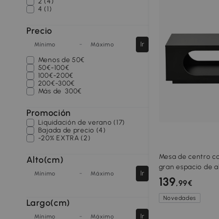
2 (4)
4 (1)
Precio
-
Ir
Mínimo
Máximo
Menos de
50€
50€-100€
100€-200€
200€-300€
Más de
300€
Promoción
Liquidación de verano (17)
Bajada de precio (4)
-20% EXTRA (2)
Mesa de centro co
Alto(cm)
gran espacio de 
-
Ir
Mínimo
Máximo
gestión de cables
139
,99€
cm, Negro
Novedades
Largo(cm)
-
Ir
Mínimo
Máximo