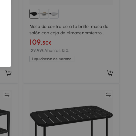
ema
Mesa de centro de alto brillo, mesa de
 App
salón con caja de almacenamiento
extraíble y efecto luminoso LED,
109
,50€
72×72×30 cm, Negro
129,99€
Ahorras 15%
Liquidación de verano
ar
Comparar