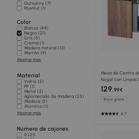
Outsunny (7)
PawHut (1)
Color
Blanco (44)
Negro (21)
Gris (5)
Crema (1)
Madera natural (13)
Marrón (9)
Mostrar más
Mesa de Centro d
Material
Nogal con Líneas 
Vidrio (2)
de Estar de Diseñ
PP (1)
129
,99€
Metal (2)
Aglomerado de madera (25)
Envío gratis
Madera (5)
Aluminio (1)
Mostrar más
4.7
Número de cajones
0 (21)