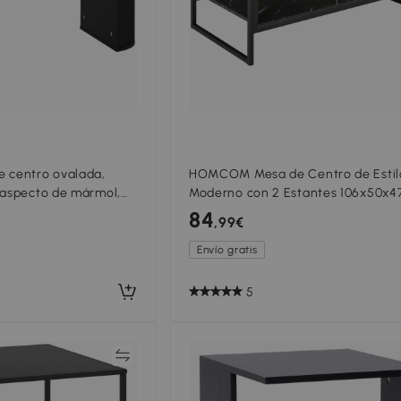
centro ovalada,
HOMCOM Mesa de Centro de Estil
 aspecto de mármol,
Moderno con 2 Estantes 106x50x4
das y patas gruesas,
Negro
84
,99€
negro
Envío gratis
5
Comparar
Compar