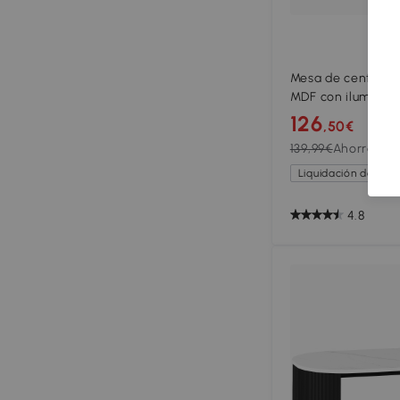
Mesa de centro e
MDF con iluminaci
98x65,5x40 cm, N
126
,50€
139,99€
Ahorras 9%
Liquidación de ver
4.8