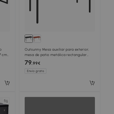
o
Outsunny Mesa auxiliar para exterior,
7 cm
mesa de patio metálica rectangular
resistente a la intemperie con tablero
79
,99€
de lamas para exteriores
Envío gratis
ar