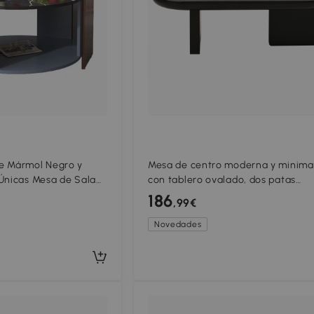
e Mármol Negro y
Mesa de centro moderna y minimal
Únicas Mesa de Sala
con tablero ovalado, dos patas
o Elegante Negro
cuadradas con patines de fieltro
186
,99€
antideslizantes, 119,7x49,8x35,5 cm
Negro
Novedades