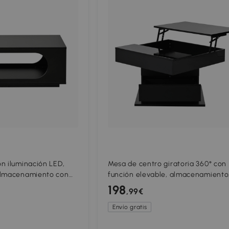
n iluminación LED,
Mesa de centro giratoria 360° con
almacenamiento con
función elevable, almacenamiento
 integrada, 100x50x35
oculto y 1 cajón, 70x70x45 cm, Neg
198
,99€
Envío gratis