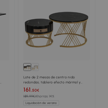
Lote de 2 mesas de centro nido
redondas, tablero efecto mármol y
ro
cajones en ratán sintético, patas de
161
,50€
metal, 70x70x45,5 cm + 50x50x38,5 cm,
189,99€
Ahorras 14%
Negro
Liquidación de verano