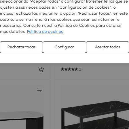
seleccionando "Aceptar todas" o configurar libremente las que se
ajusten a sus necesidades en “Configuración de cookies”, o
incluso rechazarlas mediante la opción "Rechazar todas", en este
caso solo se mantendrán las cookies que sean estrictamente
n forma de nube, de
Mesa de Centro Modular con Sist
necesarias. Consulte nuestra Política de Cookies para obtener
ón LED y cajón,
de Iluminación Led Controlado Por
más detalles:
Política de cookies
egro
Color Negro
116
,50€
Rechazar todas
Configurar
Aceptar todas
136,99€
Ahorras 14%
ano
Liquidación de verano
5
Comparar
Compar