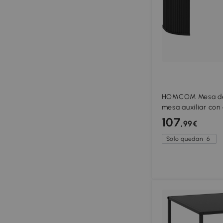
HOMCOM Mesa de 
mesa auxiliar con
esquinas redondea
107
,99€
110 x 50 x 40 cm, 
Solo quedan
6