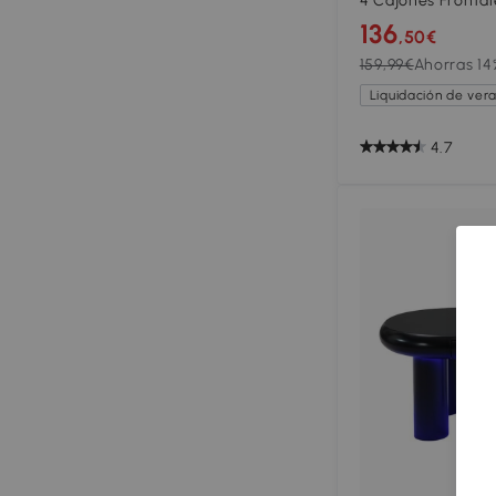
4 Cajones Frontal
136
,50€
159,99€
Ahorras 14
Liquidación de ver
4.7