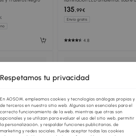
es y Traseros Negro
iluminación LED ambiental, sobre 
cristal y 2 cajones, 105x50x35 cm,
135
,99€
%
Envío gratis
ano
4.8
Respetamos tu privacidad
En AOSOM, empleamos cookies y tecnologías análogas propias y
de terceros en nuestro sitio web. Algunas son esenciales para el
correcto funcionamiento de la web, mientras que otras son
opcionales y se utilizan para evaluar el uso del sitio web, permitir
la personalización, y respaldar funciones publicitarias, de
marketing y redes sociales. Puede aceptar todas las cookies