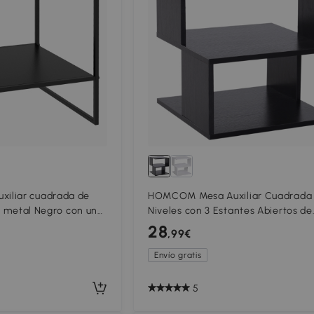
iliar cuadrada de
HOMCOM Mesa Auxiliar Cuadrada 
en metal Negro con un
Niveles con 3 Estantes Abiertos de
45 cm Negro
Almacenaje para Salón Dormitorio
28
,99€
40x40x43 cm Negro
Envío gratis
5