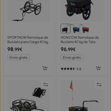
SPORTNOW Remolque de
HOMCOM Remolque de
Bicicleta para Carga 40 kg
Bicicleta 40 kg de Tela
Carro de Mano de Acero
Oxford con Reflectores y
98
96
,99€
,99€
con Bandera Roja Ruedas
Estructura de Acero
de 16 Pulgadas 145x60x42
144x59x80 cm Negro
Envío gratis
Envío gratis
cm Negro
4.8