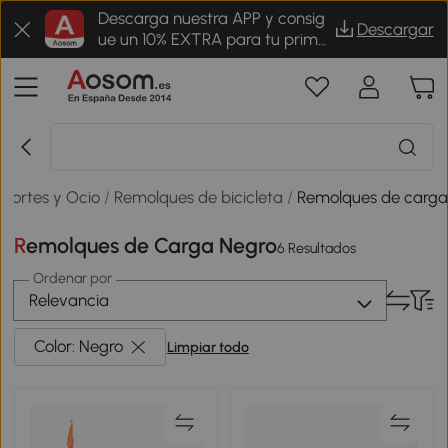
Descarga nuestra APP y consig
Descargar
ue un 10% EXTRA para tu prime
r pedido
portes y Ocio
/
Remolques de bicicleta
/
Remolques de carg
Remolques de Carga Negro
6 Resultados
Ordenar por
Relevancia
Color: Negro
Limpiar todo