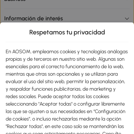
Información de interés
Respetamos tu privacidad
sitio
En AOSOM, empleamos cookies y tecnologías análogas
Métodos de Pago
propias y de terceros en nuestro sitio web. Algunas son
esenciales para el correcto funcionamiento de la web,
mientras que otras son opcionales y se utilizan para
evaluar el uso del sitio web, permitir la personalización,
y respaldar funciones publicitarias, de marketing y
Envíos
redes sociales. Puede aceptar todas las cookies
seleccionando "Aceptar todas" o configurar libremente
las que se ajusten a sus necesidades en “Configuración
de cookies”, o incluso rechazarlas mediante la opción
"Rechazar todas", en este caso solo se mantendrán las
Descargar Aosom App
cookies que sean estrictamente necesarias. Consulte