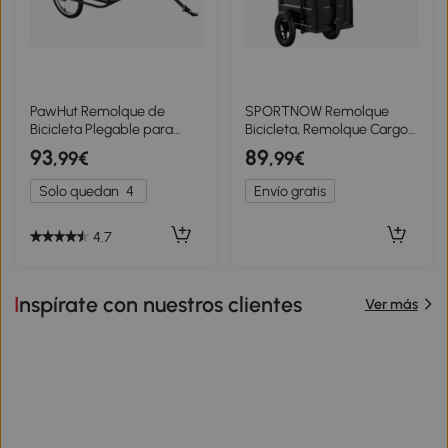
PawHut Remolque de
SPORTNOW Remolque
Bicicleta Plegable para
Bicicleta, Remolque Cargo
Carga 40kg Carga de
65L con Caja de
93
89
,99€
,99€
Equipaje con Marco de
Almacenamiento Plegable
Acero Ligero y Reflectores
y Tapa, Ruedas Neumáticas
Solo quedan
4
Envío gratis
139x71,5x49 cm Negro
de Liberación Rápida
4.7
Inspírate con nuestros clientes
Ver más