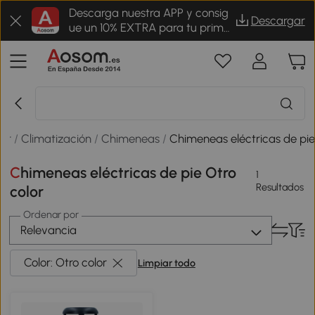
Descarga nuestra APP y consig
Descargar
ue un 10% EXTRA para tu prime
r pedido
ar
/
Climatización
/
Chimeneas
/
Chimeneas eléctricas de pi
Chimeneas eléctricas de pie Otro
1
Resultados
color
Ordenar por
Relevancia
Color: Otro color
Limpiar todo