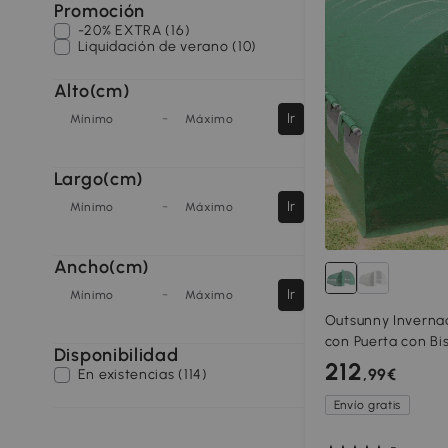
Promoción
-20% EXTRA (16)
Liquidación de verano (10)
Alto(cm)
-
Ir
Mínimo
Máximo
Largo(cm)
-
Ir
Mínimo
Máximo
Ancho(cm)
-
Ir
Mínimo
Máximo
Outsunny Inverna
con Puerta con Bi
Disponibilidad
Malla y Estructur
212
,99€
En existencias (114)
Galvanizado Verd
Envío gratis