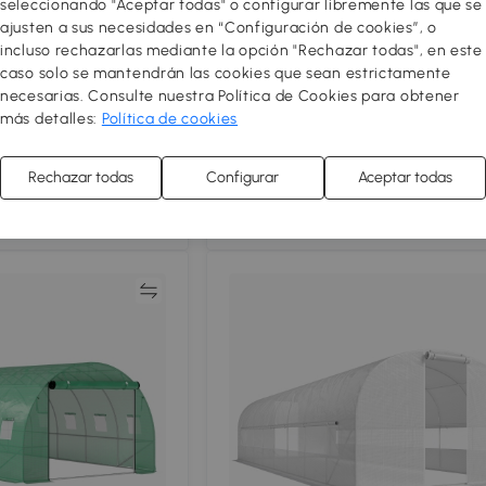
seleccionando "Aceptar todas" o configurar libremente las que se
ajusten a sus necesidades en “Configuración de cookies”, o
incluso rechazarlas mediante la opción "Rechazar todas", en este
ero de Exterior
Outsunny Invernadero de jardín 1,8
caso solo se mantendrán las cookies que sean estrictamente
adero de Túnel con
m con puertas enrollables y ampli
necesarias. Consulte nuestra Política de Cookies para obtener
0 g/m² para Cultivo
ventanas, invernadero túnel de jar
más detalles:
Política de cookies
67
,99€
Frutas en Jardín
Blanco
Envío gratis
Rechazar todas
Configurar
Aceptar todas
Comparar
Compar