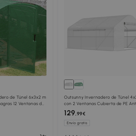
dero de Túnel 6x3x2 m
Outsunny Invernadero de Túnel 4
sagras 12 Ventanas de
con 2 Ventanas Cubierta de PE An
a de Acero
y 1 Puerta Enrollable con Cremalle
129
,99€
e
Blanco
Envío gratis