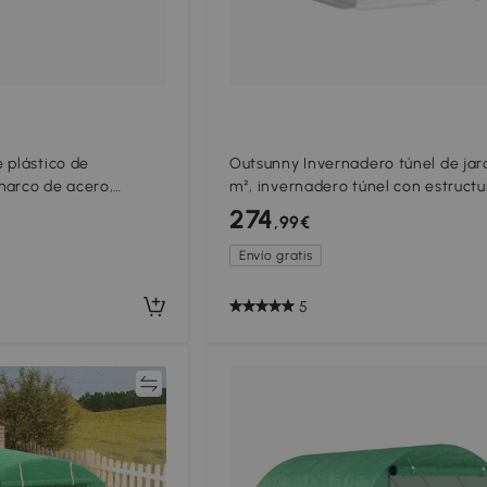
 plástico de
Outsunny Invernadero túnel de jar
marco de acero,
m², invernadero túnel con estructu
nel transitable con
acero galvanizado, puertas y 2 gr
274
,99€
es, Verde
ventanas, blanco
Envío gratis
5
Comparar
Compar