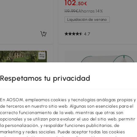
102
,50€
 para Cultivo Plantas
PE 140 g/m² y Estructura de Acero 
119,99€
Ahorras 14%
Cultivo Plantas Jardín Terraza Ver
Liquidación de verano
4.7
Comparar
Compar
Respetamos tu privacidad
En AOSOM, empleamos cookies y tecnologías análogas propias y
de terceros en nuestro sitio web. Algunas son esenciales para el
correcto funcionamiento de la web, mientras que otras son
opcionales y se utilizan para evaluar el uso del sitio web, permitir
la personalización, y respaldar funciones publicitarias, de
marketing y redes sociales. Puede aceptar todas las cookies