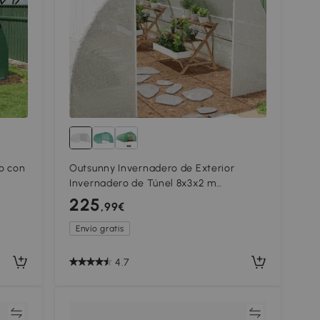
o con
Outsunny Invernadero de Exterior
Invernadero de Túnel 8x3x2 m
Invernadero de Jardín con 12 Ventanas
225
,99€
y Puerta Enrollable para Cultivo Plantas
Tomates Verduras Acero y PE 140 g/m²
Envío gratis
Blanco
4.7
ar
Comparar