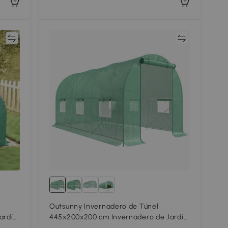
ar
Comparar
Outsunny Invernadero de Túnel
ardín
445x200x200 cm Invernadero de Jardín
leno
con 6 Ventanas y Cubierta de Polietileno