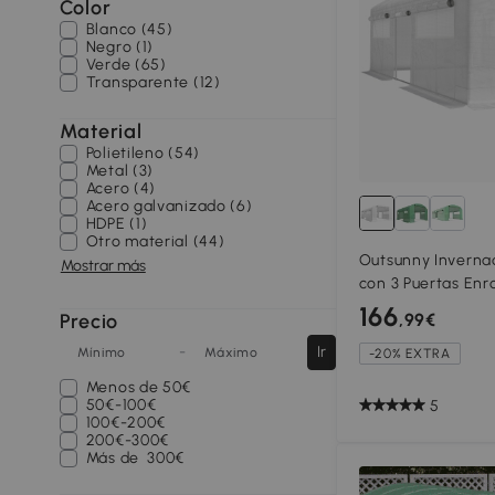
Color
Blanco (45)
Negro (1)
Verde (65)
Transparente (12)
Material
Polietileno (54)
Metal (3)
Acero (4)
Acero galvanizado (6)
HDPE (1)
Otro material (44)
Outsunny Inverna
Mostrar más
con 3 Puertas Enr
Malla y Estructur
166
Precio
,99€
Galvanizado Blan
-
Ir
Mínimo
Máximo
-20% EXTRA
Menos de
50€
50€-100€
5
100€-200€
200€-300€
Más de
300€