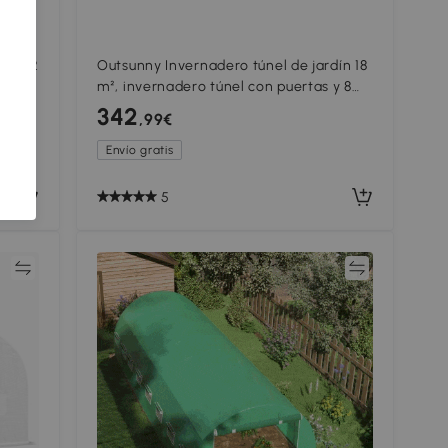
x1,8x2
Outsunny Invernadero túnel de jardín 18
as
m², invernadero túnel con puertas y 8
dín,
ventanas, lona PE 140 g/m² 600 x 300 x
342
,99€
200 cm blanco
Envío gratis
5
ar
Comparar