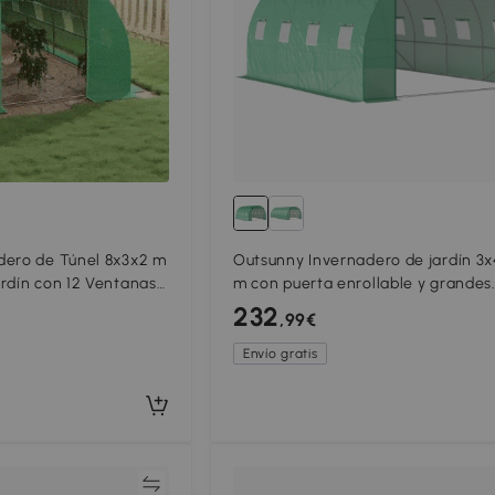
dero de Túnel 8x3x2 m
Outsunny Invernadero de jardín 3
rdín con 12 Ventanas
m con puerta enrollable y grandes
e Acero y PE 140 g/m²
ventanas, en acero galvanizado y 
232
,99€
Verde
Envío gratis
Comparar
Compar