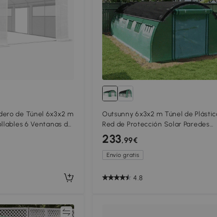
dero de Túnel 6x3x2 m
Outsunny 6x3x2 m Túnel de Plástic
ollables 6 Ventanas de
Red de Protección Solar Paredes
a de Acero
Laterales Enrollables Cubierta de
233
,99€
co
Plástico Estructura de Acero
Envío gratis
4.8
Comparar
Compar