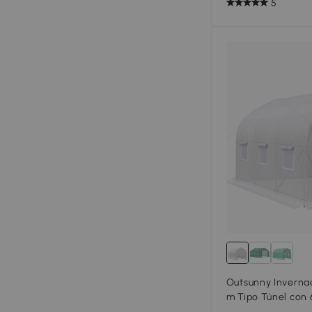
5
Outsunny Inverna
m Tipo Túnel con
Transpirables y P