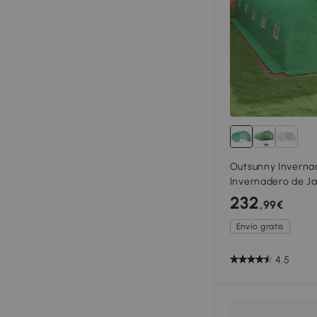
Outsunny Inverna
Invernadero de Ja
y Puerta Enrollabl
232
,99€
Verde
Envío gratis
4.5