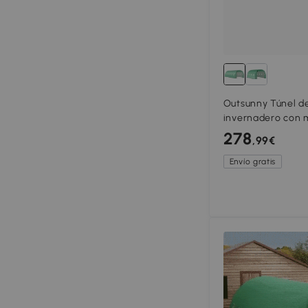
Outsunny Túnel de
invernadero con 
invernadero de tú
278
,99€
puertas enrollabl
Envío gratis