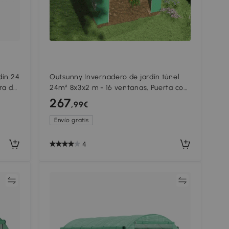
dín 24
Outsunny Invernadero de jardín túnel
ra de
24m² 8x3x2 m - 16 ventanas, Puerta con
andes
Cremallera enrollable acero
267
,99€
galvanizado, cubierta PE, Verde
Envío gratis
4
ar
Comparar