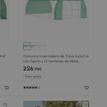
x4x2
Outsunny Invernadero de Túnel 6x3x2 m
con Puerta y 12 Ventanas de Malla
PE,
Enrollables Invernadero de Huerto para
226
,99€
Patio Jardín Verde
Envío gratis
5
ar
Comparar