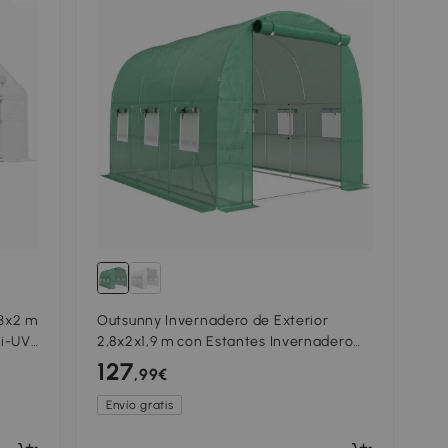
x3x2 m
Outsunny Invernadero de Exterior
ti-UV
2,8x2x1,9 m con Estantes Invernadero
ra
de Túnel con Puerta Enrollable 6
127
,99€
Ventanas de Malla Verde
Envío gratis