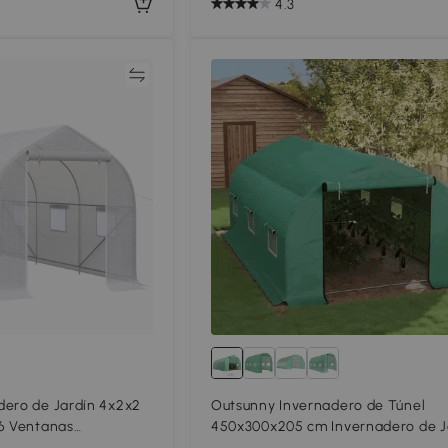
4.3
Comparar
Compar
dero de Jardín 4x2x2
Outsunny Invernadero de Túnel
 6 Ventanas
450x300x205 cm Invernadero de J
uerta Enrollable con
con 6 Ventanas Cubierta de Polieti