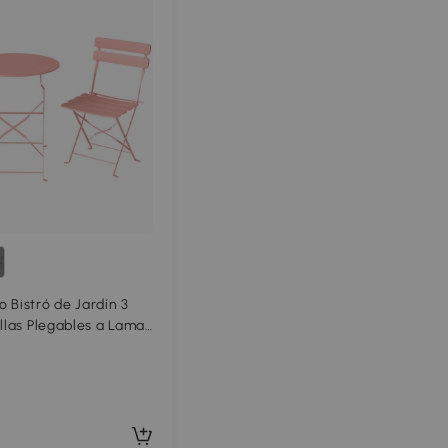
 Bistró de Jardín 3
illas Plegables a Lamas
Antióxido Rosa