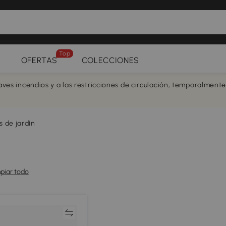
Top
OFERTAS
COLECCIONES
aves incendios y a las restricciones de circulación, temporalment
s de jardín
piar todo
Comparar