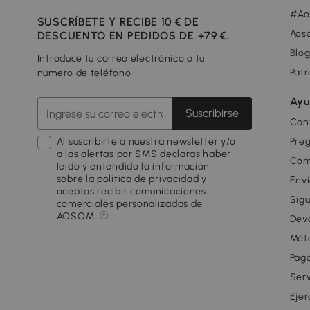
#Ao
SUSCRÍBETE Y RECIBE 10 € DE
Aos
DESCUENTO EN PEDIDOS DE +79 €.
Blo
Introduce tu correo electrónico o tu
Patr
número de teléfono
Ayu
Suscribirse
Con
Al suscribirte a nuestra newsletter y/o
Pre
a las alertas por SMS declaras haber
Com
leído y entendido la información
sobre la
política de privacidad
y
Enví
aceptas recibir comunicaciones
Sigu
comerciales personalizadas de
AOSOM.
Dev
Mét
Pago
Serv
Ejer