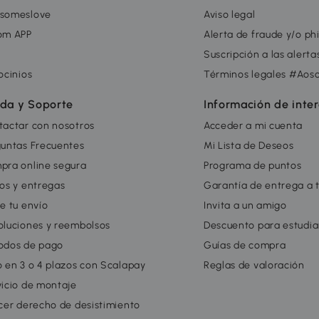
someslove
Aviso legal
om APP
Alerta de fraude y/o ph
g
Suscripción a las alert
ocinios
Términos legales #Aos
da y Soporte
Información de inte
tactar con nosotros
Acceder a mi cuenta
guntas Frecuentes
Mi Lista de Deseos
pra online segura
Programa de puntos
os y entregas
Garantía de entrega a 
e tu envío
Invita a un amigo
oluciones y reembolsos
Descuento para estudia
odos de pago
Guías de compra
 en 3 o 4 plazos con Scalapay
Reglas de valoración
icio de montaje
cer derecho de desistimiento