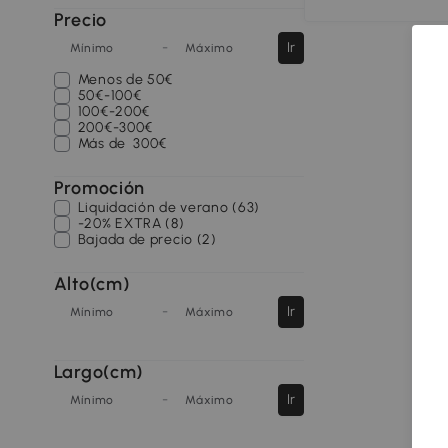
Precio
-
Ir
Mínimo
Máximo
Menos de
50€
50€-100€
100€-200€
200€-300€
Más de
300€
Promoción
Liquidación de verano (63)
-20% EXTRA (8)
Bajada de precio (2)
Alto(cm)
-
Ir
Mínimo
Máximo
Largo(cm)
-
Ir
Mínimo
Máximo