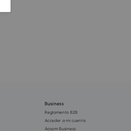
Business
Reglamento B2B
Acceder a mi cuenta
Aosom Business