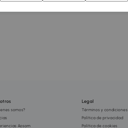
otros
Legal
ienes somos?
Términos y condiciones
cias
Política de privacidad
eriencias Aosom
Política de cookies