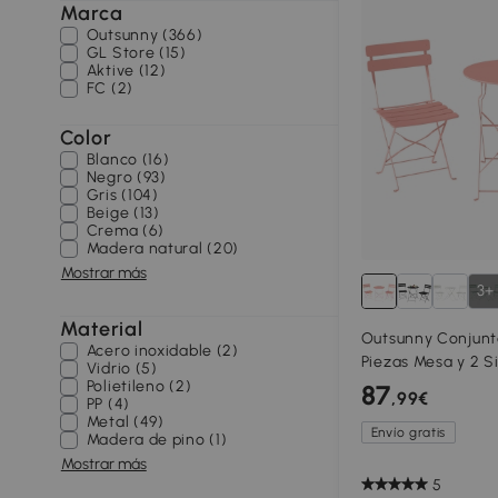
Marca
Outsunny (366)
GL Store (15)
Aktive (12)
FC (2)
Color
Blanco (16)
Negro (93)
Gris (104)
Beige (13)
Crema (6)
Madera natural (20)
Mostrar más
3+
Material
Outsunny Conjunto
Acero inoxidable (2)
Piezas Mesa y 2 S
Vidrio (5)
Doble Protección 
Polietileno (2)
87
,99€
PP (4)
Metal (49)
Envío gratis
Madera de pino (1)
Mostrar más
5