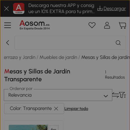
Descarga nuestra APP y consig
Descargar
ue un 10% EXTRA para tu prime
r pedido
Terraza y Jardín
/
Muebles de jardín
/
Mesas y Sillas de jardí
Mesas y Sillas de Jardín
1
Resultados
Transparente
Ordenar por
Relevancia
Color: Transparente
Limpiar todo