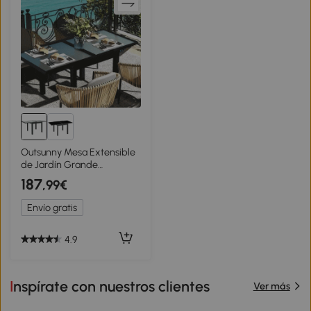
Outsunny Mesa Extensible
de Jardín Grande
desplegadas 160x80x75
187
,99€
cm Aluminio Tablero de
Vidrio Templado
Envío gratis
transparente
4.9
Inspírate con nuestros clientes
Ver más