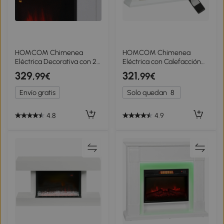
HOMCOM Chimenea
HOMCOM Chimenea
Eléctrica Decorativa con 2
Eléctrica con Calefacción
Configuraciones de Calor
1800W Efecto de Llama
329
321
,99€
,99€
Temporizador y Llama
con Control Remoto
Regulable 102x30x95cm
Temporizador 120x24x80
Envío gratis
Solo quedan
8
Blanco
cm Blanco
4.8
4.9