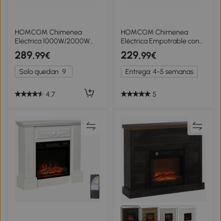
HOMCOM Chimenea
HOMCOM Chimenea
Eléctrica 1000W/2000W
Eléctrica Empotrable con
con Temperatura Ajustable
Efecto de Llama 3D Tira de
289
229
,99€
,99€
Silencioso Temporizador
Luz LED RGB 1800W
15-25 m² 98x27x54,5 cm
Temporizador Termostato
Solo quedan
9
Entrega: 4-5 semanas
Blanco
Blanco
4.7
5