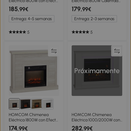
Eléctrica 1800W con Efecto
Eléctrica 1800W Calentador
de Llama Mando a
de Chimenea con Efecto
185
179
,99€
,99€
Distancia Temporizador
de Llama Mando a
Semanal para Sala 30 m²
Distancia Temporizador
Entrega: 4-5 semanas
Entrega: 2-3 semanas
Madera
80x21,6x67,8cm Marrón
5
5
Próximamente
HOMCOM Chimenea
HOMCOM Chimenea
Eléctrica 1800W con Efecto
Eléctrica 1000/2000W con
de Llama Mando a
Efecto de Llama de 5
174
282
,99€
,99€
Distancia Temporizador
Niveles de Brillo y 12 Colores