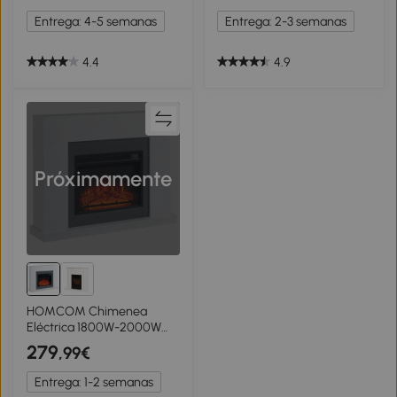
Semanal para Sala 30 m²
para 30 ㎡ Blanco
Entrega: 4-5 semanas
Entrega: 2-3 semanas
Madera Clara
4.4
4.9
Próximamente
HOMCOM Chimenea
Eléctrica 1800W-2000W
con Mando a Distancia
279
,99€
Llama Ajustable
Termostato Temporizador
Entrega: 1-2 semanas
Semanal para 37 m²