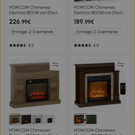
HOMCOM Chimenea
HOMCOM Chimenea
Eléctrica 1800W con Efecto
Eléctrica 1800W con Efecto
de Llama Mando a
de Llama Mando a
226
189
,99€
,99€
Distancia Temporizador
Distancia Temporizador
Protección Contra
Semanal para Sala 30 m²
Entrega: 2-3 semanas
Entrega: 2-3 semanas
Sobrecalentamiento
Gris Oscuro
Blanco
4.9
4.9
HOMCOM Chimenea
HOMCOM Chimenea