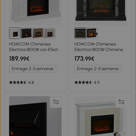
HOMCOM Chimenea
HOMCOM Chimenea
Eléctrica 1800W con Efecto
Eléctrica 1800W Chimenea
de Llama Mando a
Decorativa con Efecto de
189
173
,99€
,99€
Distancia Temporizador
Llama Mando a Distancia
Semanal para Sala 30 m²
Temporizador
Entrega: 2-3 semanas
Entrega: 2-3 semanas
Blanco
80x21,6x67,8cm Negro
4.8
4.9