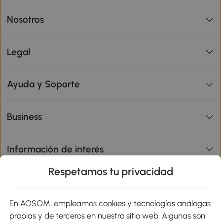
Nosotros
Legal
Ayuda y Soporte
Business
Información de interés
Respetamos tu privacidad
sitio
En AOSOM, empleamos cookies y tecnologías análogas
Métodos de Pago
propias y de terceros en nuestro sitio web. Algunas son