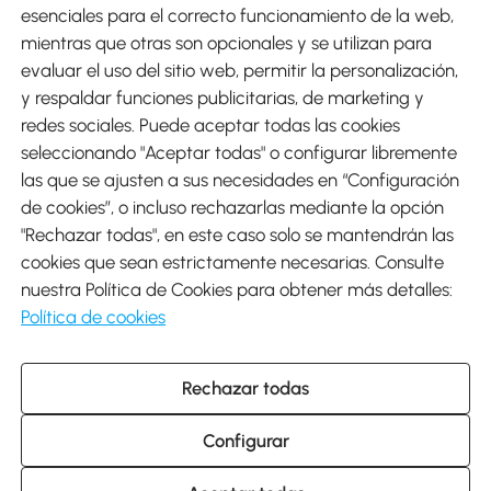
esenciales para el correcto funcionamiento de la web,
mientras que otras son opcionales y se utilizan para
evaluar el uso del sitio web, permitir la personalización,
y respaldar funciones publicitarias, de marketing y
Envíos
redes sociales. Puede aceptar todas las cookies
seleccionando "Aceptar todas" o configurar libremente
las que se ajusten a sus necesidades en “Configuración
de cookies”, o incluso rechazarlas mediante la opción
"Rechazar todas", en este caso solo se mantendrán las
Descargar Aosom App
cookies que sean estrictamente necesarias. Consulte
nuestra Política de Cookies para obtener más detalles:
Google Play
Política de cookies
Rechazar todas
931 29 45 12 (L-V de 8:30 a 17:30h)
atencioncliente@aosom.es
Configurar
C/ Roc Gros, nº 15. 08550 Els Hostalets de Balenyà (Barcelona),
España
© 2014-2026 SPANISH AOSOM, S.L (NIF: B66295775) Todos los