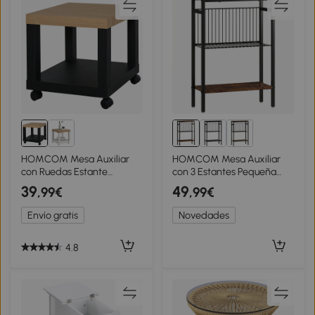
HOMCOM Mesa Auxiliar
HOMCOM Mesa Auxiliar
con Ruedas Estante
con 3 Estantes Pequeña
Abierto Mesa para Sofá
Mesita de Noche con
39
49
,99€
,99€
Sala Dormitorio 40x40x40
Marco Metálico Marrón
cm Natural y Negro
Rústico para Salón
Envío gratis
Novedades
4.8