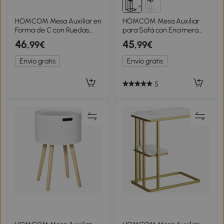
HOMCOM Mesa Auxiliar en
HOMCOM Mesa Auxiliar
Forma de C con Ruedas
para Sofá con Encimera
Bandeja Superior y Estante
Plegable Estación de Carga
46
45
,99€
,99€
Inferior para Sofá o Cama
y Patas Ajustables para
52x34x60 cm Marrón y
Espacios Pequeños Marrón
Envío gratis
Envío gratis
Negro
5