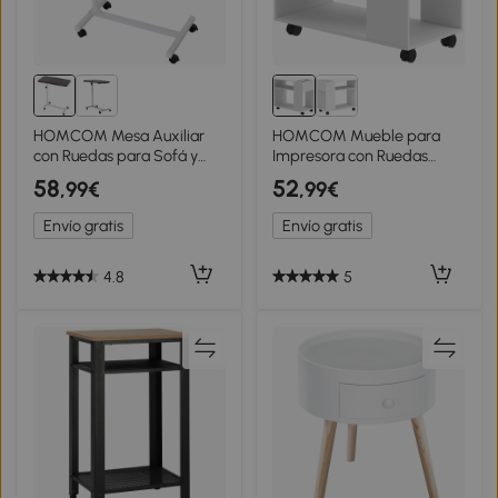
HOMCOM Mesa Auxiliar
HOMCOM Mueble para
con Ruedas para Sofá y
Impresora con Ruedas
Cama Altura Ajustable y
Compartimentos
58
52
,99€
,99€
Marco de Acero
Superiores Estantes
77x40x76-100 cm Nogal
Abiertos 70x36x60 cm
Envío gratis
Envío gratis
Oscuro
Blanco
4.8
5