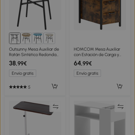
1+
Outsunny Mesa Auxiliar de
HOMCOM Mesa Auxiliar
Ratán Sintético Redonda
con Estación de Carga y
para Exteriores con
Toma de Corriente Mesita
38
64
,99€
,99€
Encimera de Vidrio
de Noche con Cajones y
Templado Ø50x50 cm Gris
Estantería Abierta Marrón
Envío gratis
Envío gratis
Rústico
5