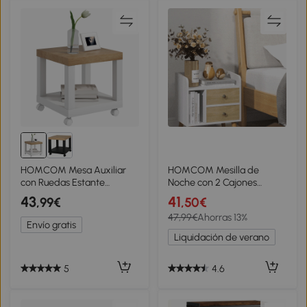
HOMCOM Mesa Auxiliar
HOMCOM Mesilla de
con Ruedas Estante
Noche con 2 Cajones
Abierto Mesa para Sofá
Grandes y 1 Estante
43
41
,99€
,50€
Sala Dormitorio 40x40x40
Abierto y Patas Elevadas
47,99€
Ahorras 13%
cm Natural y Blanco
de Pino Diseño Nórdico
Envío gratis
43x30x49 cm
Liquidación de verano
5
4.6