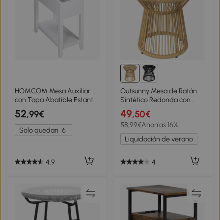
HOMCOM Mesa Auxiliar
Outsunny Mesa de Ratán
con Tapa Abatible Estante
Sintético Redonda con
y Orificio para Cables para
Encimera de Cristal y
52
49
,99€
,50€
Salón Cama Dormitorio
Marco de Metal Carga 30
58,99€
Ahorras 16%
60,5x32,5x70 cm Blanco
kg para Patio Jardín
Solo quedan
6
Ø40x42 cm Beige
Liquidación de verano
4.9
4