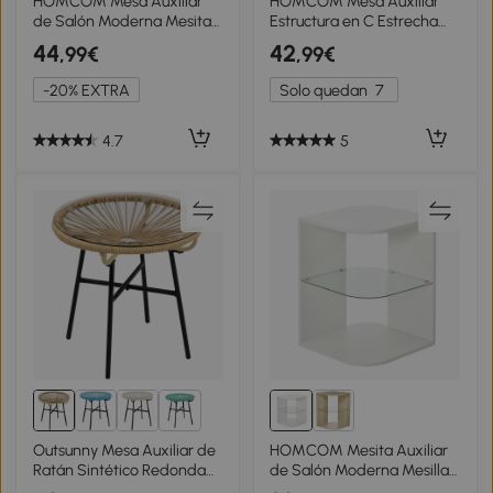
HOMCOM Mesa Auxiliar
HOMCOM Mesa Auxiliar
de Salón Moderna Mesita
Estructura en C Estrecha
de Noche con Tapa
con Estante Mesita de
44
42
,99€
,99€
Extraíble Espacio de
Noche Moderna
Almacenamiento y Patas
50x30x57,5 cm Blanco
-20% EXTRA
Solo quedan
7
de Madera para
Efecto Mármol
Dormitorio Sofá Esquina
Ø38x63 cm Blanco
4.7
5
1+
Outsunny Mesa Auxiliar de
HOMCOM Mesita Auxiliar
Ratán Sintético Redonda
de Salón Moderna Mesilla
para Exteriores con
de Noche con 3 Estantes