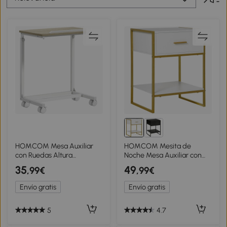
HOMCOM Mesa Auxiliar
HOMCOM Mesita de
con Ruedas Altura
Noche Mesa Auxiliar con
Ajustable Superficie
Cajón y Estante de
35
49
,99€
,99€
Inclinable y Marco de Metal
Almacenamiento para
55x36x62,5-82,5 cm Roble
Dormitorio Salón Cama
Envío gratis
Envío gratis
Oficina Estilo Moderno
45x40x60 cm Blanco
5
4.7