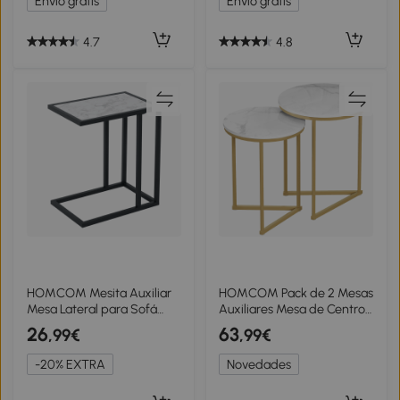
Envío gratis
Envío gratis
Natural
para Salón 53x35x64,5 cm
Marrón Rústico
4.7
4.8
HOMCOM Mesita Auxiliar
HOMCOM Pack de 2 Mesas
Mesa Lateral para Sofá
Auxiliares Mesa de Centro
Moderna con Superficie
Moderna con Patas de
26
63
,99€
,99€
Imitación Mármol
Acero Doradas para Salón
Estructura de Metal
Dormitorio Blanco y
-20% EXTRA
Novedades
45x30x51,5 cm Blanco
Dorado