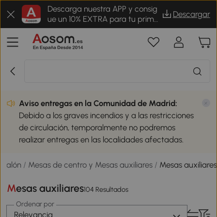
Descarga nuestra APP y consig
Descargar
ue un 10% EXTRA para tu prime
r pedido
Aviso entregas en la Comunidad de Madrid:
Debido a los graves incendios y a las restricciones
de circulación, temporalmente no podremos
realizar entregas en las localidades afectadas.
 salón
/
Mesas de centro y Mesas auxiliares
/
Mesas auxiliare
Mesas auxiliares
104 Resultados
Ordenar por
Relevancia