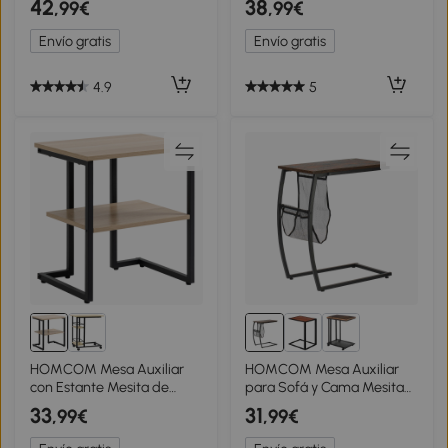
42
38
,99€
,99€
Encimera de Vidrio
Tablero de Cristal Mesita
Templado Ø50x50 cm
de Café para Sala de Estar
Envío gratis
Envío gratis
Beige
Dormitorio 40x40x56 cm
Blanco
4.9
5
HOMCOM Mesa Auxiliar
HOMCOM Mesa Auxiliar
con Estante Mesita de
para Sofá y Cama Mesita
Salón para Dormitorio
Auxiliar Pequeña en Forma
33
31
,99€
,99€
Estudio Oficina Estilo
de C con Bolsillo de
Moderno 45x35x48 cm
Almacenaje Estilo Industrial