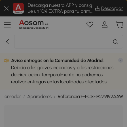
Descarga nuestra APP y consig
Descargar
ue un 10% EXTRA para tu prime
r pedido
Aviso entregas en la Comunidad de Madrid:
Debido a los graves incendios y a las restricciones
de circulación, temporalmente no podremos
realizar entregas en las localidades afectadas.
e comedor
/
Aparadores
/
Referencia:F-FCS-19279192AAW