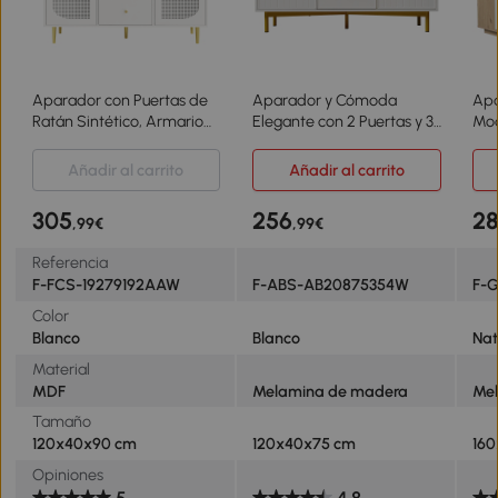
Aparador con Puertas de
Aparador y Cómoda
Ap
Ratán Sintético, Armario
Elegante con 2 Puertas y 3
Mod
de Almacenamiento con
Cajones de Diseño
Esp
Cajones, para Cocina y
Moderno con Tiradores
Al
Añadir al carrito
Añadir al carrito
Sala de Estar, 120x40x90
Decorativos Dorados para
Ilu
cm, Blanco
Sala de Estar y Dormitorio
Caj
305
256
2
,99€
,99€
Blanco
Nat
Referencia
F-FCS-19279192AAW
F-ABS-AB20875354W
F-
Color
Blanco
Blanco
Nat
Material
MDF
Melamina de madera
Me
Tamaño
120x40x90 cm
120x40x75 cm
16
Opiniones