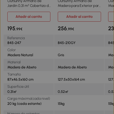
Outsunny Armario de
Outsunny Armario de
Out
Jardín 0,31 m² Cobertizo de
Madera para Exterior para
Mad
Exterior con 2 Puertas y 2
Herramientas de Jardinería
Her
Estantes Interiores
con Doble Puerta y
con
Añadir al carrito
Añadir al carrito
87x46,5x160 cm Madera
Estantes 127,5x50x164 cm
Est
Natural
Gris
Nat
195
256
2
,99€
,99€
Referencia
845-247
845-210GY
845
Color
Madera Natural
Gris
Mad
Material
Madera de Abeto
Madera de Abeto
Ma
Tamaño
87x46.5x160 cm
127.5x50x164 cm
127
Superficie útil
0,31㎡
0,52㎡
0,
Carga máxima(cada nivel)
20 kg (cada estante)
15kg
15k
Número de estantes