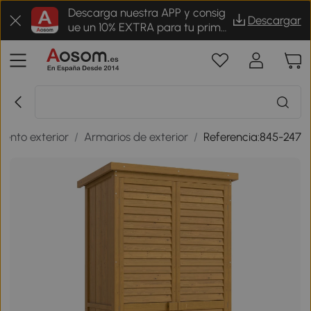
Descarga nuestra APP y consig
Descargar
ue un 10% EXTRA para tu prime
r pedido
ento exterior
/
Armarios de exterior
/
Referencia:845-247