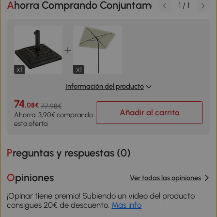
Ahorra Comprando Conjuntamente
1
/
1
x1
x1
Información del producto
74
,08€
77,98€
Añadir al carrito
Ahorra: 3,90€ comprando
esta oferta
Preguntas y respuestas (
0
)
Opiniones
Ver todas las opiniones
¡Opinar tiene premio! Subiendo un vídeo del producto
consigues 20€ de descuento.
Más info