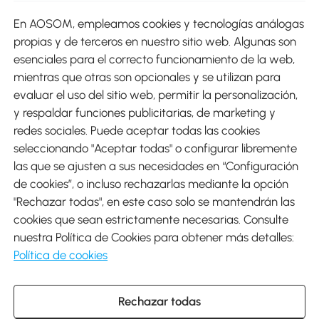
En AOSOM, empleamos cookies y tecnologías análogas
Métodos de Pago
propias y de terceros en nuestro sitio web. Algunas son
esenciales para el correcto funcionamiento de la web,
mientras que otras son opcionales y se utilizan para
evaluar el uso del sitio web, permitir la personalización,
y respaldar funciones publicitarias, de marketing y
Envíos
redes sociales. Puede aceptar todas las cookies
seleccionando "Aceptar todas" o configurar libremente
las que se ajusten a sus necesidades en “Configuración
de cookies”, o incluso rechazarlas mediante la opción
"Rechazar todas", en este caso solo se mantendrán las
Descargar Aosom App
cookies que sean estrictamente necesarias. Consulte
nuestra Política de Cookies para obtener más detalles:
Google Play
Política de cookies
Rechazar todas
931 29 45 12 (L-V de 8:30 a 17:30h)