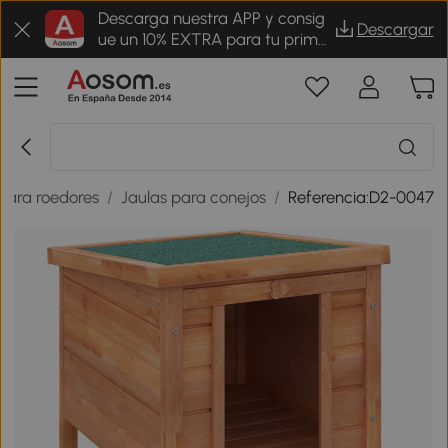
Descarga nuestra APP y consig
Descargar
ue un 10% EXTRA para tu prime
r pedido
para roedores
/
Jaulas para conejos
/
Referencia:D2-0047