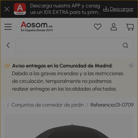
Descarga nuestra APP y consig
Descargar
ue un 10% EXTRA para tu prime
r pedido
Aviso entregas en la Comunidad de Madrid:
Debido a los graves incendios y a las restricciones
de circulación, temporalmente no podremos
realizar entregas en las localidades afectadas.
ín
/
Conjuntos de comedor de jardín
/
Referencia:01-0709