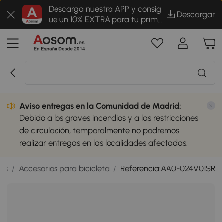
Descarga nuestra APP y consig
Descargar
ue un 10% EXTRA para tu prime
r pedido
Aviso entregas en la Comunidad de Madrid:
Debido a los graves incendios y a las restricciones
de circulación, temporalmente no podremos
realizar entregas en las localidades afectadas.
los
/
Accesorios para bicicleta
/
Referencia:AA0-024V01SR