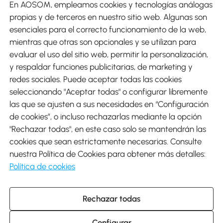
En AOSOM, empleamos cookies y tecnologías análogas
Métodos de Pago
propias y de terceros en nuestro sitio web. Algunas son
esenciales para el correcto funcionamiento de la web,
mientras que otras son opcionales y se utilizan para
evaluar el uso del sitio web, permitir la personalización,
y respaldar funciones publicitarias, de marketing y
Envíos
redes sociales. Puede aceptar todas las cookies
seleccionando "Aceptar todas" o configurar libremente
las que se ajusten a sus necesidades en “Configuración
de cookies”, o incluso rechazarlas mediante la opción
"Rechazar todas", en este caso solo se mantendrán las
Descargar Aosom App
cookies que sean estrictamente necesarias. Consulte
nuestra Política de Cookies para obtener más detalles:
Google Play
Política de cookies
Rechazar todas
931 29 45 12 (L-V de 8:30 a 17:30h)
atencioncliente@aosom.es
Configurar