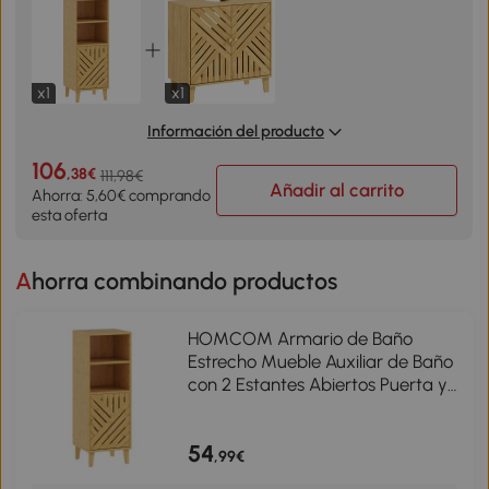
x1
x1
Información del producto
106
,38€
111,98€
Añadir al carrito
Ahorra: 5,60€ comprando
esta oferta
Ahorra combinando productos
HOMCOM Armario de Baño
Estrecho Mueble Auxiliar de Baño
con 2 Estantes Abiertos Puerta y
Patas de Bambú 32x30x90 cm
Natural
54
,99€