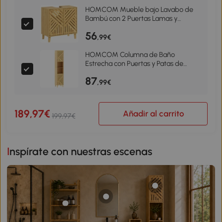
HOMCOM Mueble bajo Lavabo de
Bambú con 2 Puertas Lamas y
Estante Ajustable para Lavabo sin
56
Pedestal 60x30x60 cm Natural
,99€
HOMCOM Columna de Baño
Estrecha con Puertas y Patas de
Bambú Estantes Ajustables
87
Compartimento Abierto 32x30x170
,99€
cm Natural
189,97€
Añadir al carrito
199,97€
Inspírate con nuestras escenas