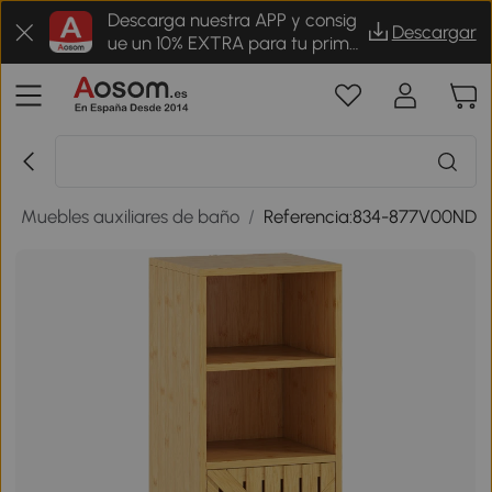
Descarga nuestra APP y consig
Descargar
ue un 10% EXTRA para tu prime
r pedido
/
Muebles auxiliares de baño
/
Referencia:834-877V00ND